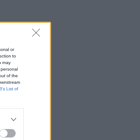
sonal or
ection to
ou may
 personal
out of the
 downstream
B’s List of