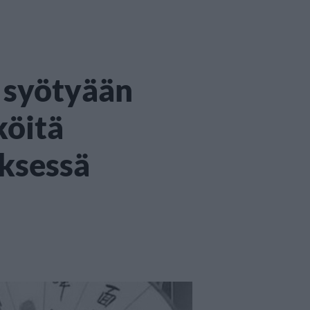
 syötyään
köitä
yksessä