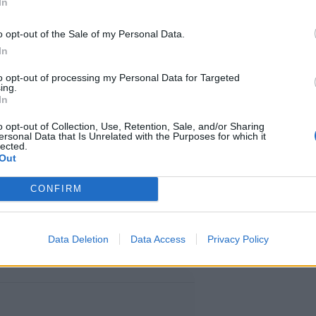
In
o opt-out of the Sale of my Personal Data.
In
 kotoaan tyttöystävän saavuttua
to opt-out of processing my Personal Data for Targeted
oliisin mukaan miehen tietokone
ing.
In
a internetiin. Tapaukseen ei
o opt-out of Collection, Use, Retention, Sale, and/or Sharing
nsyytä tutkitaan edelleen.
ersonal Data that Is Unrelated with the Purposes for which it
lected.
Out
a kiinalaisella DouYu-
CONFIRM
kaan miehen kaikki videot on
Data Deletion
Data Access
Privacy Policy