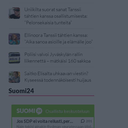
Uniikilta suorat sanat Tanssii
tähtien kanssa osallistumisesta:
”Pelonsekaisia tunteita”
Ellinoora Tanssii tähtien kanssa:
”Aika sanoa asioille ja elämälle joo”
Poliisi valvoi Jyväskylän rallin
liikennettä – mätkäisi 160 sakkoa
Saitko Elisalta uhkaavan viestin?
Kyseessä todennäköisesti huijaus
Suomi24