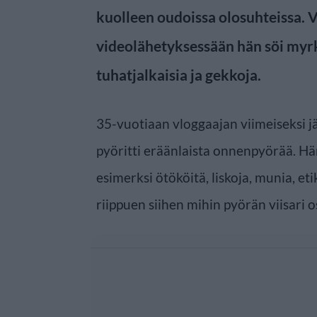
kuolleen oudoissa olosuhteissa. 
videolähetyksessään hän söi myrk
tuhatjalkaisia ja gekkoja.
35-vuotiaan vloggaajan viimeiseksi 
pyöritti eräänlaista onnenpyörää. Hän
esimerksi ötököitä, liskoja, munia, eti
riippuen siihen mihin pyörän viisari o