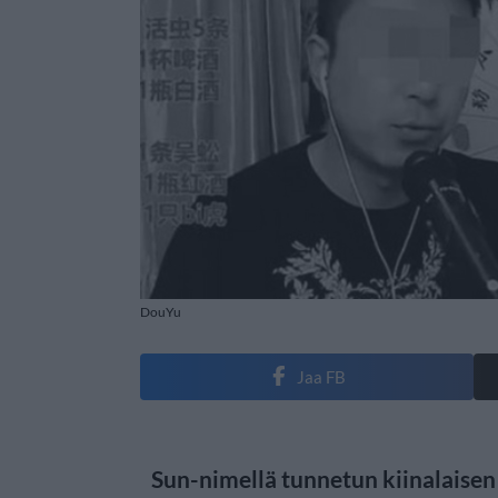
DouYu
Jaa FB
Sun-nimellä tunnetun kiinalaisen