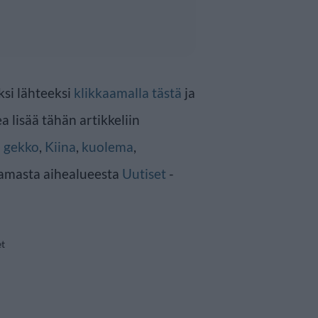
ksi lähteeksi
klikkaamalla tästä
ja
a lisää tähän artikkeliin
n
gekko
,
Kiina
,
kuolema
,
samasta aihealueesta
Uutiset
-
et