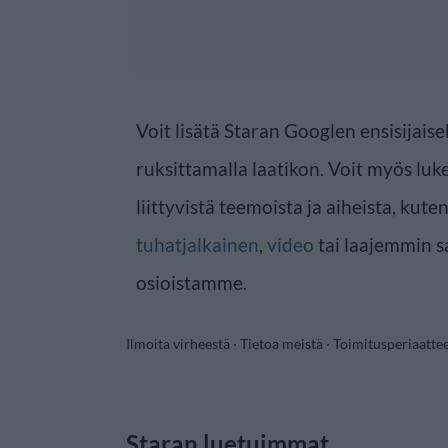
Voit lisätä Staran Googlen ensisijaise
ruksittamalla laatikon. Voit myös luke
liittyvistä teemoista ja aiheista, kute
tuhatjalkainen
,
video
tai laajemmin 
osioistamme.
Ilmoita virheestä
·
Tietoa meistä
·
Toimitusperiaatte
Staran luetuimmat