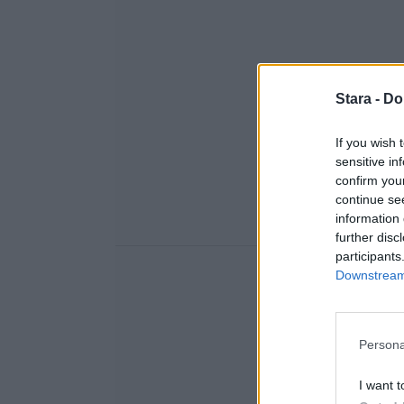
Stara -
Do
If you wish 
sensitive in
confirm you
continue se
information 
further disc
participants
Downstream 
Persona
I want t