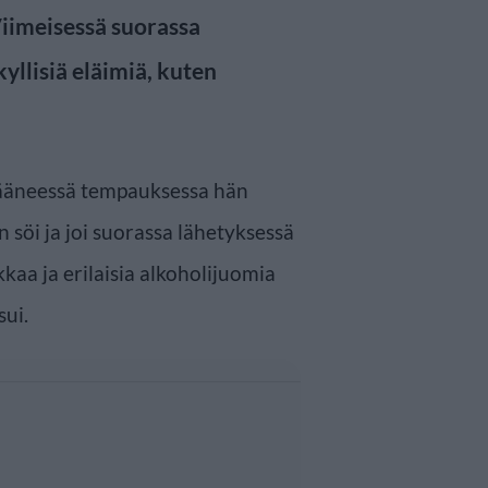
Viimeisessä suorassa
yllisiä eläimiä, kuten
jääneessä tempauksessa hän
 söi ja joi suorassa lähetyksessä
kkaa ja erilaisia alkoholijuomia
sui.