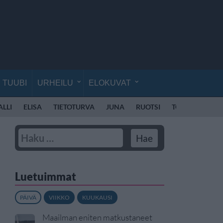
TUUBI
URHEILU
ELOKUVAT
ALLI
ELISA
TIETOTURVA
JUNA
RUOTSI
TORNIO
TUL
Luetuimmat
PÄIVÄ
VIIKKO
KUUKAUSI
Maailman eniten matkustaneet