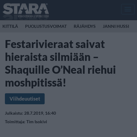
Men
KITTILÄ
PUOLUSTUSVOIMAT
RÄJÄHDYS
JANNI HUSSI
Festarivieraat saivat
hieraista silmiään –
Shaquille O’Neal riehui
moshpitissä!
Viihdeuutiset
Julkaistu: 28.7.2019, 16:40
Toimittaja:
Tim Isokivi