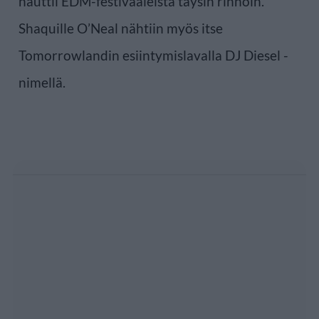
nauttii EDM-festivaaleista täysin rinnoin.
Shaquille O’Neal nähtiin myös itse
Tomorrowlandin esiintymislavalla DJ Diesel -
nimellä.