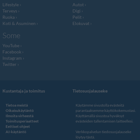
Lifestyle
Autot
Terveys
Digi
Ruoka
Pelit
Koti & Asuminen
Elokuvat
Some
YouTube
Facebook
Instagram
Twitter
Kustantaja ja toimitus
Tietosuojalauseke
Tietoa meistä
Käytämme sivustolla evästeitä
Oikaisukäytäntö
parantaaksemme käyttökokemustasi.
Ilmoita virheestä
Käyttämällä sivustoa hyväksyt
Toimitusperiaatteet
evästeiden tallentamisen laitteellesi.
Eettiset ohjeet
AI-käytäntö
Verkkopalvelun
tiedosuojalauseke
löytyy tästä
.