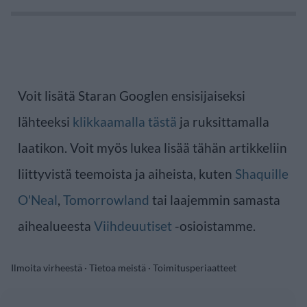
Voit lisätä Staran Googlen ensisijaiseksi
lähteeksi
klikkaamalla tästä
ja ruksittamalla
laatikon. Voit myös lukea lisää tähän artikkeliin
liittyvistä teemoista ja aiheista, kuten
Shaquille
O'Neal
,
Tomorrowland
tai laajemmin samasta
aihealueesta
Viihdeuutiset
-osioistamme.
Ilmoita virheestä
·
Tietoa meistä
·
Toimitusperiaatteet