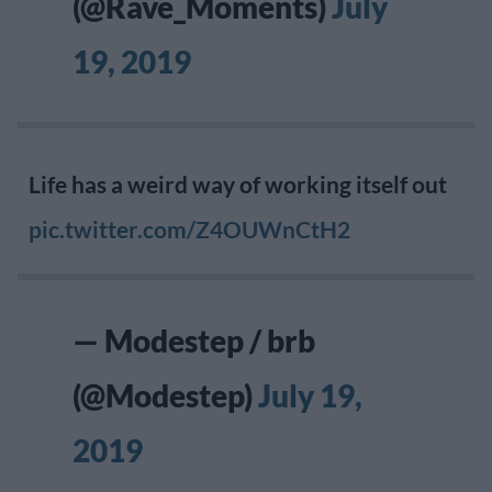
(@Rave_Moments)
July
19, 2019
Life has a weird way of working itself out
pic.twitter.com/Z4OUWnCtH2
— Modestep / brb
(@Modestep)
July 19,
2019