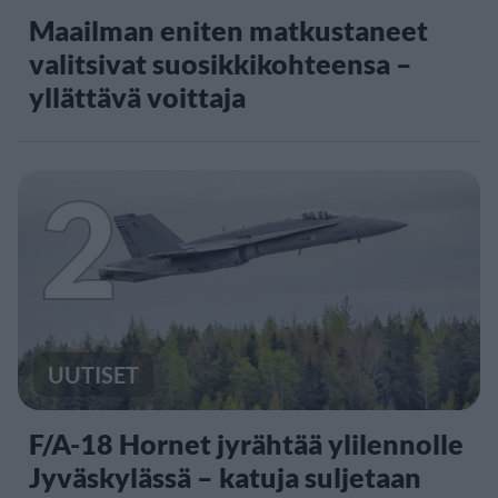
Maailman eniten matkustaneet
valitsivat suosikkikohteensa –
yllättävä voittaja
2
UUTISET
F/A-18 Hornet jyrähtää ylilennolle
Jyväskylässä – katuja suljetaan