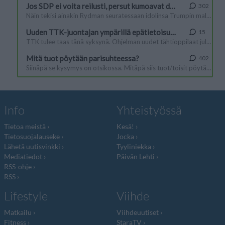
Info
Yhteistyössä
Tietoa meistä
Kesä!
Tietosuojalauseke
Jocka
Lähetä uutisvinkki
Tyyliniekka
Mediatiedot
Päivän Lehti
RSS-ohje
RSS
Lifestyle
Viihde
Matkailu
Viihdeuutiset
Fitness
StaraTV