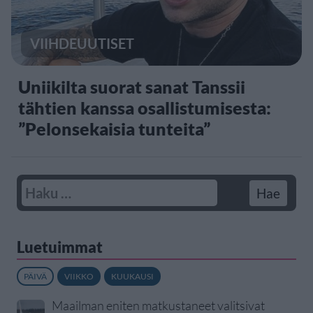
VIIHDEUUTISET
Uniikilta suorat sanat Tanssii
tähtien kanssa osallistumisesta:
”Pelonsekaisia tunteita”
Luetuimmat
PÄIVÄ
VIIKKO
KUUKAUSI
Maailman eniten matkustaneet valitsivat