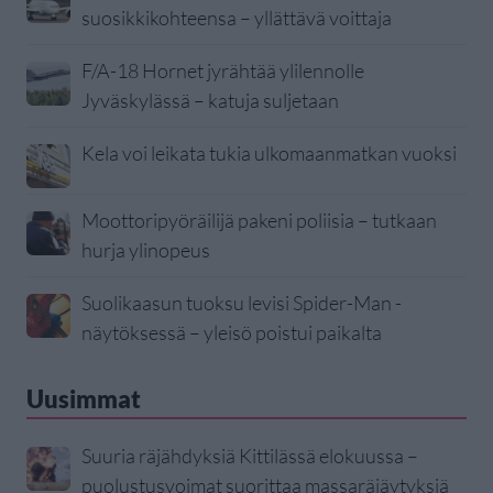
suosikkikohteensa – yllättävä voittaja
F/A-18 Hornet jyrähtää ylilennolle
Jyväskylässä – katuja suljetaan
Kela voi leikata tukia ulkomaanmatkan vuoksi
Moottoripyöräilijä pakeni poliisia – tutkaan
hurja ylinopeus
Suolikaasun tuoksu levisi Spider-Man -
näytöksessä – yleisö poistui paikalta
Uusimmat
Suuria räjähdyksiä Kittilässä elokuussa –
puolustusvoimat suorittaa massaräjäytyksiä