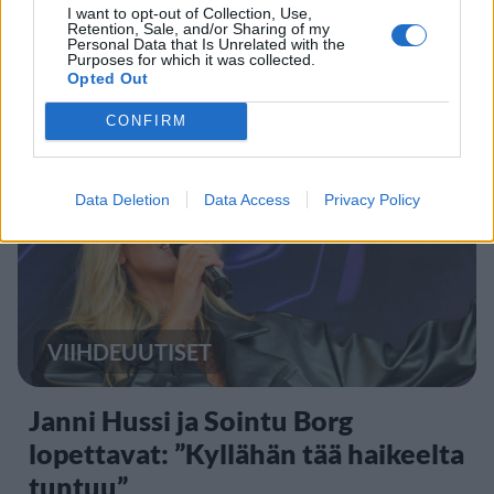
Suuria räjähdyksiä Kittilässä
I want to opt-out of Collection, Use,
Retention, Sale, and/or Sharing of my
elokuussa – puolustusvoimat
Personal Data that Is Unrelated with the
Purposes for which it was collected.
suorittaa massaräjäytyksiä
Opted Out
CONFIRM
Data Deletion
Data Access
Privacy Policy
VIIHDEUUTISET
Janni Hussi ja Sointu Borg
lopettavat: ”Kyllähän tää haikeelta
tuntuu”