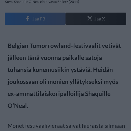
Kuva: Shaquille O'Neal elokuvassa Ballerz (2011)
Jaa FB
Jaa X
Belgian Tomorrowland-festivaalit vetivät
jälleen tänä vuonna paikalle satoja
tuhansia konemusiikin ystäviä. Heidän
joukossaan oli monien yllätykseksi myös
ex-ammattilaiskoripalloilija Shaquille
O’Neal.
Monet festivaalivieraat saivat hieraista silmiään