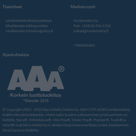
Tiedotteet
Mediamyynti
Lehdistötiedotteet pyydetään
Nostemedia Oy
lähettämään sähköpostitse
Puh. +358 40 356 1332
osoitteeseen
toimitus@stara.fi
mikael@nostemedia.fi
Mediatiedot
Ajankohtaista
© Copyright 2003 - 2026 Stara Media Online Oy. ISSN 1795-8180 (verkkomedia).
Kaikki oikeudet pidätetään. Materiaalin luvaton julkaiseminen ja lainaaminen on
kielletty. Stara®, Viihdetaivas®, Miss Pop®, Mister Pop®, Popstar®, Tuubi® ja
Jetset® ovat Stara Media Oy:n rekisteröityjä tavaramerkkejä, joiden käyttäminen
ilman lupaa on kielletty.