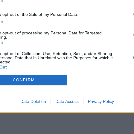
In
o opt-out of the Sale of my Personal Data.
In
to opt-out of processing my Personal Data for Targeted
ing.
In
o opt-out of Collection, Use, Retention, Sale, and/or Sharing
ersonal Data that Is Unrelated with the Purposes for which it
lected.
Out
ediahuomiota osakseen vaan
CONFIRM
ritney Spearsin hyvinvoinnista.
i on ottanut häneen yhteyttä ja
Data Deletion
Data Access
Privacy Policy
 ihmiset ovat epäilleet, että