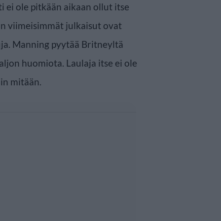
i ei ole pitkään aikaan ollut itse
an viimeisimmät julkaisut ovat
uja. Manning pyytää Britneyltä
paljon huomiota. Laulaja itse ei ole
in mitään.