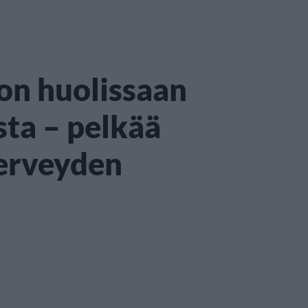
on huolissaan
sta – pelkää
erveyden