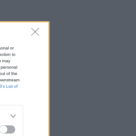
sonal or
ection to
ou may
 personal
out of the
 downstream
B’s List of