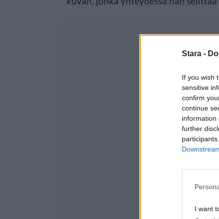
kuvan, jonka yhteydessä hän selittä
Stara -
Do
If you wish 
sensitive in
confirm you
continue se
information 
further disc
participants
Downstream 
Persona
I want t