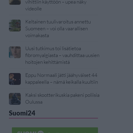
vihittiin käyttöön – upea näky
videolle
Keltainen tuulivaroitus annettu
Suomeen – voi olla vaarallisen
voimakasta
Uusi tutkimus toi lisätietoa
fibromyalgiasta – vauhdittaa uusien
hoitojen kehittämistä
Eppu Normaali jätti jäähyväiset 44
kappaleella – nämä keikalla kuultiin
Kaksi skootterikuskia pakeni poliisia
Oulussa
Suomi24