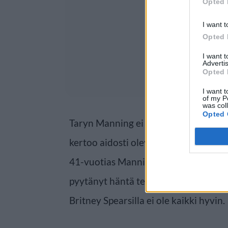
Opted 
I want t
Opted 
I want 
Advertis
Opted 
I want t
of my P
was col
Opted 
Taryn Manning ei yrittänyt saada m
kertoo aidosti olevansa huolissaan B
41-vuotias Manning kertoo, että mon
pyytänyt häntä tekemään jotain, koska
Britney Spearsilla ei ole kaikki hyvin.