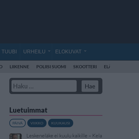
TUUBI
URHEILU
ELOKUVAT
O
LIIKENNE
POLIISI SUOMI
SKOOTTERI
ELÄINLÄÄKÄRI
Luetuimmat
PÄIVÄ
VIIKKO
KUUKAUSI
Leskeneläke ei kuulu kaikille – Kela