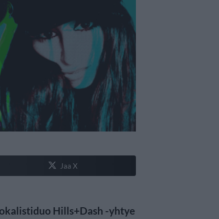
Jaa X
vokalistiduo Hills+Dash -yhtye