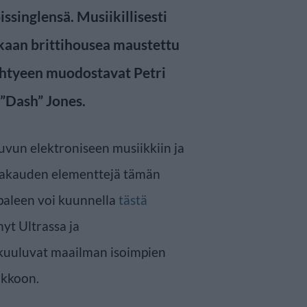
ssinglensä. Musiikillisesti
kaan brittihousea maustettu
 Yhtyeen muodostavat Petri
 ”Dash” Jones.
uvun elektroniseen musiikkiin ja
ikakauden elementtejä tämän
paleen voi kuunnella
tästä
yt Ultrassa ja
kuuluvat maailman isoimpien
ukkoon.