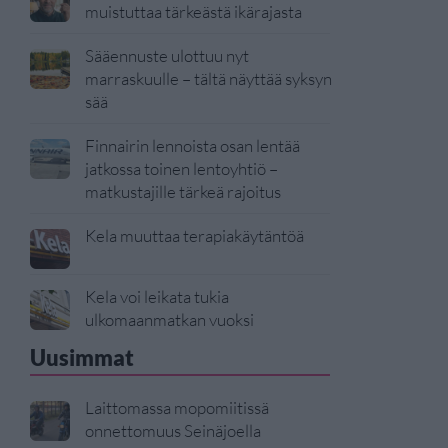
muistuttaa tärkeästä ikärajasta
Sääennuste ulottuu nyt
marraskuulle – tältä näyttää syksyn
sää
Finnairin lennoista osan lentää
jatkossa toinen lentoyhtiö –
matkustajille tärkeä rajoitus
Kela muuttaa terapiakäytäntöä
Kela voi leikata tukia
ulkomaanmatkan vuoksi
Uusimmat
Laittomassa mopomiitissä
onnettomuus Seinäjoella