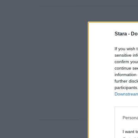
Stara -
Do
If you wish 
sensitive in
confirm you
continue se
information 
further disc
participants
Downstream 
Persona
I want t