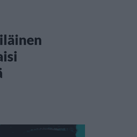
iläinen
isi
ä