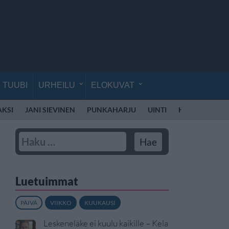
TUUBI
URHEILU
ELOKUVAT
AKSI
JANI SIEVINEN
PUNKAHARJU
UINTI
KÄVELY
LII
Luetuimmat
PÄIVÄ
VIIKKO
KUUKAUSI
Leskeneläke ei kuulu kaikille – Kela