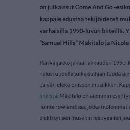
on julkaissut Come And Go -esikoi
kappale edustaa tekijöidensä mu
varhaisilla 1990-luvun biiteillä.
”Samuel Hills” Mäkitalo ja Nicole
Parivaljakko jakaa rakkauden 1990-l
halusi uudella julkaisullaan tuoda a
päivän elektroniseen musiikkiin. Kap
linkistä
. Mäkitalo on aiemmin esiintyn
Tomorrowlandissa, jotka molemmat 
elektronisen musiikin festivaalien jo