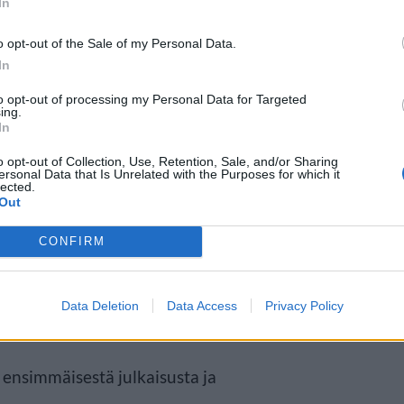
In
o opt-out of the Sale of my Personal Data.
In
to opt-out of processing my Personal Data for Targeted
ing.
In
o opt-out of Collection, Use, Retention, Sale, and/or Sharing
ersonal Data that Is Unrelated with the Purposes for which it
issut musiikkia merkittävillä
lected.
Out
nistry of Sound ja Mau5trap.
CONFIRM
rd 1 Airplay sija M’Blackin
i hän on tehnyt musiikkia
Data Deletion
Data Access
Privacy Policy
Ronan Keatingin kanssa.
ensimmäisestä julkaisusta ja