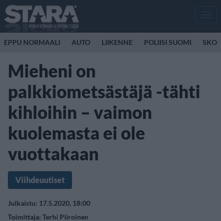
Men
EPPU NORMAALI
AUTO
LIIKENNE
POLIISI SUOMI
SKOO
Mieheni on
palkkiometsästäjä -tähti
kihloihin – vaimon
kuolemasta ei ole
vuottakaan
Viihdeuutiset
Julkaistu: 17.5.2020, 18:00
Toimittaja:
Terhi Piiroinen