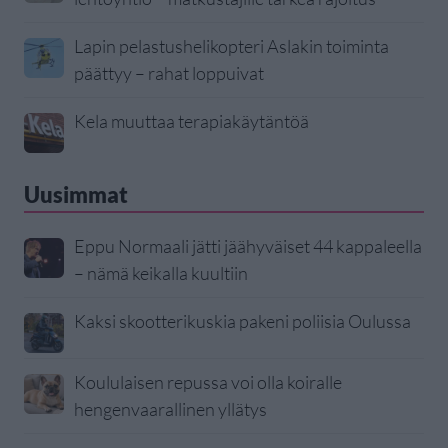
Lapin pelastushelikopteri Aslakin toiminta
päättyy – rahat loppuivat
Kela muuttaa terapiakäytäntöä
Uusimmat
Eppu Normaali jätti jäähyväiset 44 kappaleella
– nämä keikalla kuultiin
Kaksi skootterikuskia pakeni poliisia Oulussa
Koululaisen repussa voi olla koiralle
hengenvaarallinen yllätys