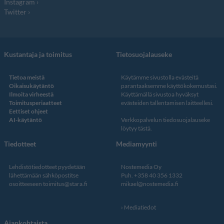
Instagram
Twitter
Kustantaja ja toimitus
Tietosuojalauseke
Tietoa meistä
Käytämme sivustolla evästeitä
Oikaisukäytäntö
parantaaksemme käyttökokemustasi.
Ilmoita virheestä
Käyttämällä sivustoa hyväksyt
Toimitusperiaatteet
evästeiden tallentamisen laitteellesi.
Eettiset ohjeet
AI-käytäntö
Verkkopalvelun
tiedosuojalauseke
löytyy tästä
.
Tiedotteet
Mediamyynti
Lehdistötiedotteet pyydetään
Nostemedia Oy
lähettämään sähköpostitse
Puh. +358 40 356 1332
osoitteeseen
toimitus@stara.fi
mikael@nostemedia.fi
Mediatiedot
Ajankohtaista