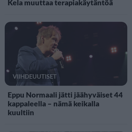
Kela muuttaa terapiakäytäntöä
VIIHDEUUTISET
Eppu Normaali jätti jäähyväiset 44
kappaleella – nämä keikalla
kuultiin