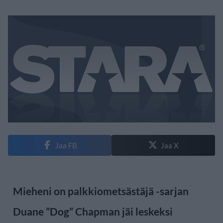
Jaa FB
Jaa X
Mieheni on palkkiometsästäjä -sarjan
Duane ”Dog” Chapman jäi leskeksi