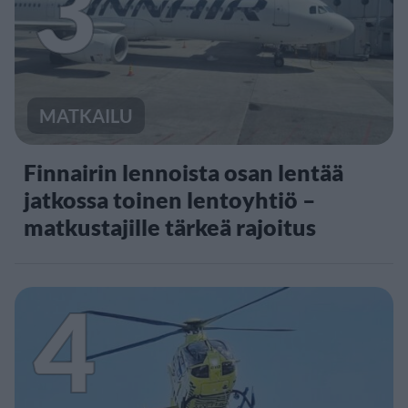
3
MATKAILU
Finnairin lennoista osan lentää
jatkossa toinen lentoyhtiö –
matkustajille tärkeä rajoitus
4