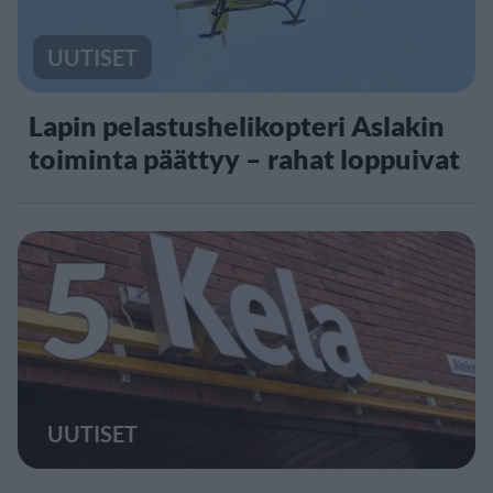
UUTISET
Lapin pelastushelikopteri Aslakin
toiminta päättyy – rahat loppuivat
5
UUTISET