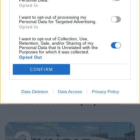
2
Personal Data.
Opted In
I want to opt-out of processing my
Personal Data for Targeted Advertising.
Opted In
I want to opt-out of Collection, Use,
Retention, Sale, and/or Sharing of my
Personal Data that Is Unrelated with the
Purposes for which it was collected.
UUTISET
Opted Out
CONFIRM
Työnantaja ei hyväksynyt
etälääkärin
sairauslomatodistuksia – neljälle
Data Deletion
Data Access
Privacy Policy
ei maksettu sairausajan palkkaa