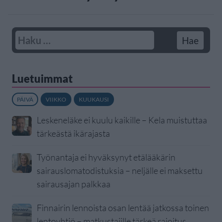
Luetuimmat
PÄIVÄ
VIIKKO
KUUKAUSI
Leskeneläke ei kuulu kaikille – Kela muistuttaa
tärkeästä ikärajasta
Työnantaja ei hyväksynyt etälääkärin
sairauslomatodistuksia – neljälle ei maksettu
sairausajan palkkaa
Finnairin lennoista osan lentää jatkossa toinen
lentoyhtiö – matkustajille tärkeä rajoitus