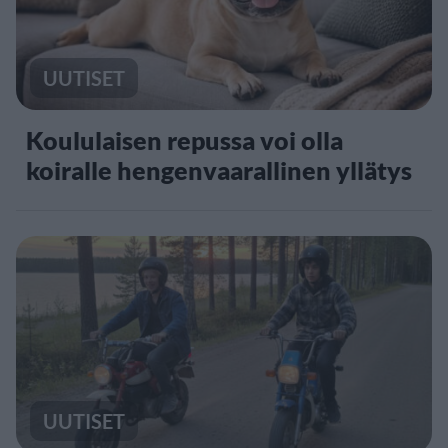
UUTISET
Koululaisen repussa voi olla
koiralle hengenvaarallinen yllätys
UUTISET