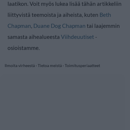
laatikon. Voit myös lukea lisää tähän artikkeliin
liittyvistä teemoista ja aiheista, kuten
Beth
Chapman
,
Duane Dog Chapman
tai laajemmin
samasta aihealueesta
Viihdeuutiset
-
osioistamme.
Ilmoita virheestä
·
Tietoa meistä
·
Toimitusperiaatteet