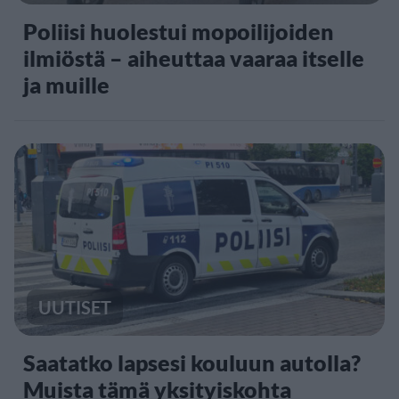
Poliisi huolestui mopoilijoiden
ilmiöstä – aiheuttaa vaaraa itselle
ja muille
UUTISET
Saatatko lapsesi kouluun autolla?
Muista tämä yksityiskohta