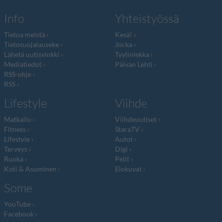
Info
Yhteistyössä
Tietoa meistä
Kesä!
Tietosuojalauseke
Jocka
Lähetä uutisvinkki
Tyyliniekka
Mediatiedot
Päivän Lehti
RSS-ohje
RSS
Lifestyle
Viihde
Matkailu
Viihdeuutiset
Fitness
StaraTV
Lifestyle
Autot
Terveys
Digi
Ruoka
Pelit
Koti & Asuminen
Elokuvat
Some
YouTube
Facebook