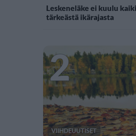
Leskeneläke ei kuulu kaiki
tärkeästä ikärajasta
2
VIIHDEUUTISET