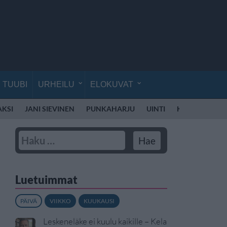
TUUBI
URHEILU
ELOKUVAT
AKSI
JANI SIEVINEN
PUNKAHARJU
UINTI
KÄVELY
LII
Luetuimmat
PÄIVÄ
VIIKKO
KUUKAUSI
Leskeneläke ei kuulu kaikille – Kela