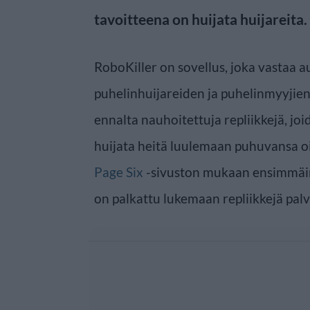
tavoitteena on huijata huijareita.
RoboKiller on sovellus, joka vastaa a
puhelinhuijareiden ja puhelinmyyjien
ennalta nauhoitettuja repliikkejä, jo
huijata heitä luulemaan puhuvansa oi
Page Six
-sivuston mukaan ensimmäin
on palkattu lukemaan repliikkejä palv