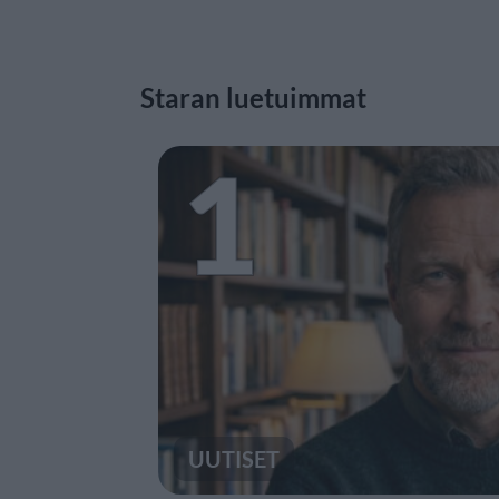
Staran luetuimmat
1
UUTISET