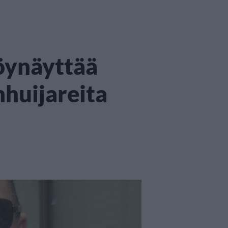
öynäyttää
nhuijareita