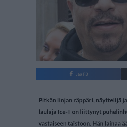
Jaa FB
Pitkän linjan räppäri, näyttelijä
laulaja Ice-T on liittynyt puhelin
vastaiseen taistoon. Hän lainaa ä