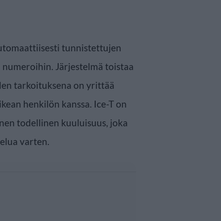
utomaattiisesti tunnistettujen
 numeroihin. Järjestelmä toistaa
iden tarkoituksena on yrittää
kean henkilön kanssa. Ice-T on
en todellinen kuuluisuus, joka
elua varten.