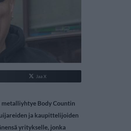
Jaa X
 ja metalliyhtye Body Countin
huijareiden ja kaupittelijoiden
änensä yritykselle, jonka