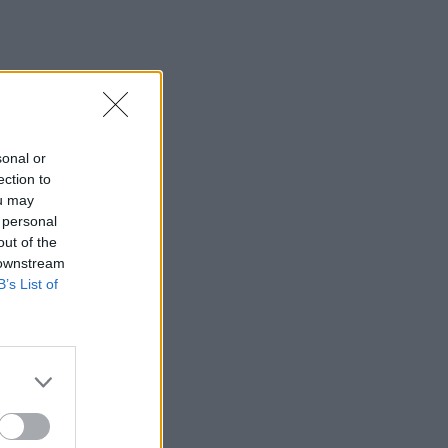
sonal or
ection to
ou may
 personal
out of the
 downstream
B’s List of