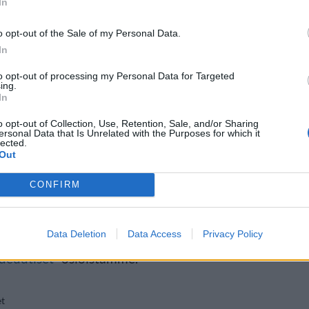
In
o opt-out of the Sale of my Personal Data.
In
eiden aika menee hukkaan heidän
to opt-out of processing my Personal Data for Targeted
yttäjät pääsevät myös
ing.
In
ksen keskenään käymiä, toisinaan
o opt-out of Collection, Use, Retention, Sale, and/or Sharing
.
ersonal Data that Is Unrelated with the Purposes for which it
lected.
Out
ksi lähteeksi
klikkaamalla tästä
ja
CONFIRM
a lisää tähän artikkeliin
n
Ice-T
,
puhelinmyynti
tai
Data Deletion
Data Access
Privacy Policy
deuutiset
-osioistamme.
et