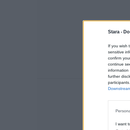
Stara -
Do
If you wish 
sensitive in
confirm you
continue se
information 
further disc
participants
Downstream 
Persona
I want t