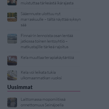
muistuttaa tärkeästä ikärajasta
Sääennuste ulottuu nyt
marraskuulle – tältä näyttää syksyn
sää
Finnairin lennoista osan lentää
jatkossa toinen lentoyhtiö –
matkustajille tärkeä rajoitus
Kela muuttaa terapiakäytäntöä
Kela voi leikata tukia
ulkomaanmatkan vuoksi
Uusimmat
Laittomassa mopomiitissä
onnettomuus Seinäjoella