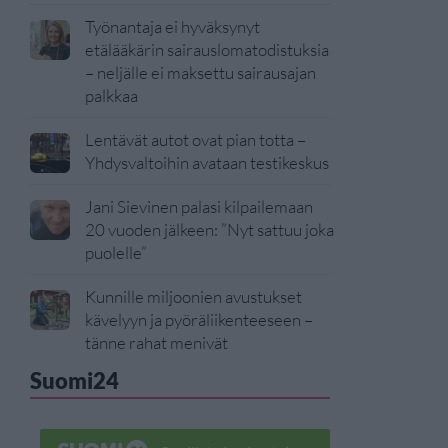
Työnantaja ei hyväksynyt
etälääkärin sairauslomatodistuksia
– neljälle ei maksettu sairausajan
palkkaa
Lentävät autot ovat pian totta –
Yhdysvaltoihin avataan testikeskus
Jani Sievinen palasi kilpailemaan
20 vuoden jälkeen: ”Nyt sattuu joka
puolelle”
Kunnille miljoonien avustukset
kävelyyn ja pyöräliikenteeseen –
tänne rahat menivät
Suomi24