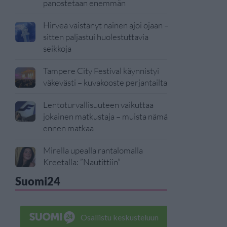
panostetaan enemmän
Hirveä väistänyt nainen ajoi ojaan –
sitten paljastui huolestuttavia
seikkoja
Tampere City Festival käynnistyi
väkevästi – kuvakooste perjantailta
Lentoturvallisuuteen vaikuttaa
jokainen matkustaja – muista nämä
ennen matkaa
Mirella upealla rantalomalla
Kreetalla: ”Nautittiin”
Suomi24