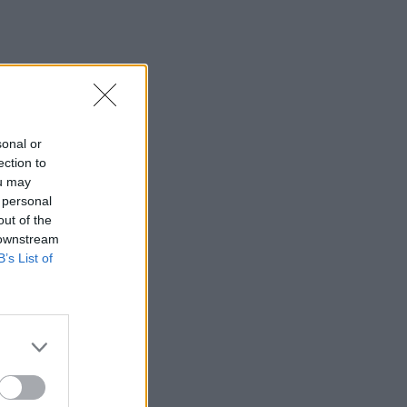
sonal or
ection to
ou may
 personal
out of the
 downstream
B’s List of