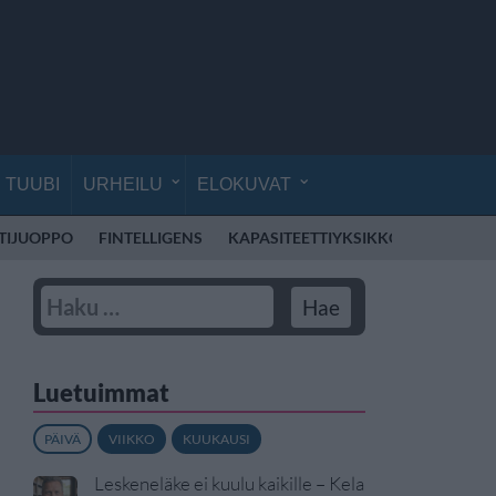
TUUBI
URHEILU
ELOKUVAT
TIJUOPPO
FINTELLIGENS
KAPASITEETTIYKSIKKÖ
MOHOMB
Luetuimmat
PÄIVÄ
VIIKKO
KUUKAUSI
Leskeneläke ei kuulu kaikille – Kela