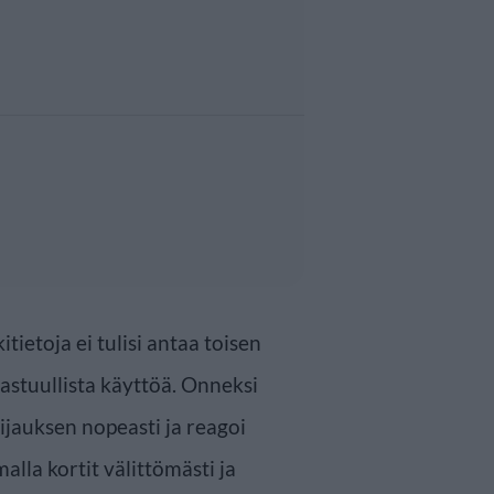
ietoja ei tulisi antaa toisen
 vastuullista käyttöä. Onneksi
jauksen nopeasti ja reagoi
malla kortit välittömästi ja