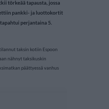
kii törkeää tapausta, jossa
ttiin pankki- ja luottokortit
tapahtui perjantaina 5.
tilannut taksin kotiin Espoon
saan nähnyt taksikuskin
aksimatkan päättyessä vanhus