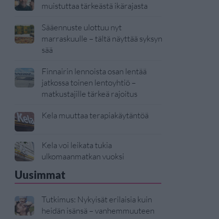
muistuttaa tärkeästä ikärajasta
Sääennuste ulottuu nyt
marraskuulle – tältä näyttää syksyn
sää
Finnairin lennoista osan lentää
jatkossa toinen lentoyhtiö –
matkustajille tärkeä rajoitus
Kela muuttaa terapiakäytäntöä
Kela voi leikata tukia
ulkomaanmatkan vuoksi
Uusimmat
Tutkimus: Nykyisät erilaisia kuin
heidän isänsä – vanhemmuuteen