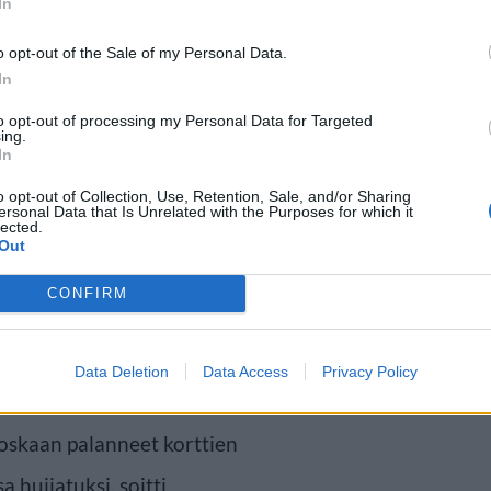
In
o opt-out of the Sale of my Personal Data.
In
n vanhukselle soitti taksipalvelun
to opt-out of processing my Personal Data for Targeted
ing.
In
oka kertoi, että aiempaa maksua ei
o opt-out of Collection, Use, Retention, Sale, and/or Sharing
laan perimään häneltä kotoa.
ersonal Data that Is Unrelated with the Purposes for which it
lected.
nolle saapui tämän aiemmin
Out
CONFIRM
pankki- ja luottokortit, jotta
Data Deletion
Data Access
Privacy Policy
auton maksupäätteellä. Vanhus
 koskaan palanneet korttien
 huijatuksi, soitti