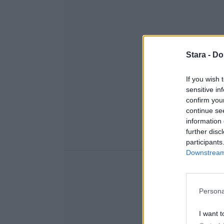
Stara -
Do
If you wish 
sensitive in
confirm you
continue se
information 
further disc
participants
Downstream 
Persona
I want t