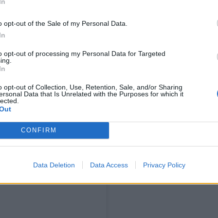
In
o opt-out of the Sale of my Personal Data.
In
 joka kolmas päivä
to opt-out of processing my Personal Data for Targeted
ing.
hers-hedelmäkaramelleja.
In
inavaksi, koska söi kiinalaista
o opt-out of Collection, Use, Retention, Sale, and/or Sharing
ersonal Data that Is Unrelated with the Purposes for which it
 Hän on nyt karistanut suurimman
lected.
Out
CONFIRM
Data Deletion
Data Access
Privacy Policy