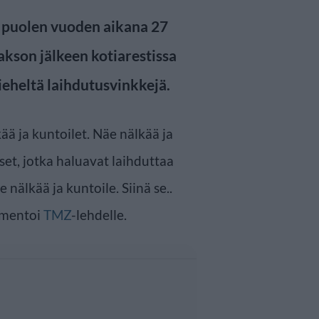
i puolen vuoden aikana 27
jakson jälkeen kotiarestissa
eheltä laihdutusvinkkejä.
kää ja kuntoilet. Näe nälkää ja
set, jotka haluavat laihduttaa
 nälkää ja kuntoile. Siinä se..
mmentoi
TMZ
-lehdelle.