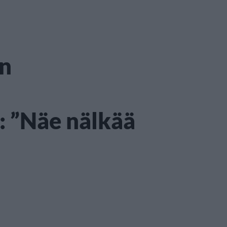
en
: ”Näe nälkää