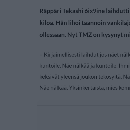
Räppäri Tekashi 6ix9ine laihdutt
kiloa. Hän lihoi taannoin vankila
ollessaan. Nyt TMZ on kysynyt mi
– Kirjaimellisesti laihdut jos näet näl
kuntoile. Näe nälkää ja kuntoile. Ihmi
keksivät yleensä joukon tekosyitä. Näe
Näe nälkää. Yksinkertaista, mies ko