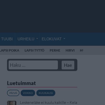
TUUBI
URHEILU
ELOKUVAT
LAPSI POIKA
LAPSI TYTTÖ
PERHE
HIRVI
HUUMEET
LI
Luetuimmat
PÄIVÄ
VIIKKO
KUUKAUSI
Leskeneläke ei kuulu kaikille – Kela