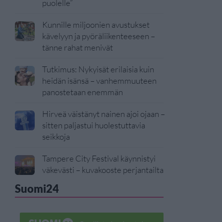
puolelle”
Kunnille miljoonien avustukset
kävelyyn ja pyöräliikenteeseen –
tänne rahat menivät
Tutkimus: Nykyisät erilaisia kuin
heidän isänsä – vanhemmuuteen
panostetaan enemmän
Hirveä väistänyt nainen ajoi ojaan –
sitten paljastui huolestuttavia
seikkoja
Tampere City Festival käynnistyi
väkevästi – kuvakooste perjantailta
Suomi24