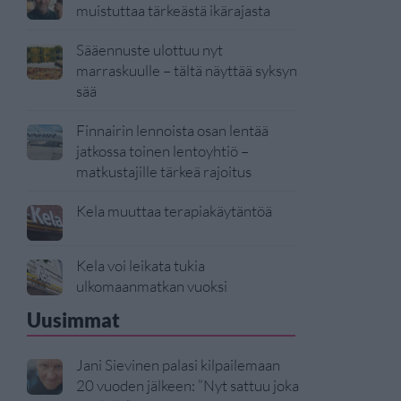
muistuttaa tärkeästä ikärajasta
Sääennuste ulottuu nyt
marraskuulle – tältä näyttää syksyn
sää
Finnairin lennoista osan lentää
jatkossa toinen lentoyhtiö –
matkustajille tärkeä rajoitus
Kela muuttaa terapiakäytäntöä
Kela voi leikata tukia
ulkomaanmatkan vuoksi
Uusimmat
Jani Sievinen palasi kilpailemaan
20 vuoden jälkeen: ”Nyt sattuu joka