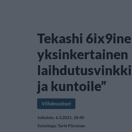
Tekashi 6ix9in
yksinkertainen
laihdutusvinkki
ja kuntoile”
Viihdeuutiset
Julkaistu: 6.3.2021, 18:40
Toimittaja:
Terhi Piiroinen