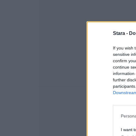
Stara -
Do
If you wish 
sensitive in
confirm you
continue se
information 
further disc
participants
Downstream 
Persona
I want t