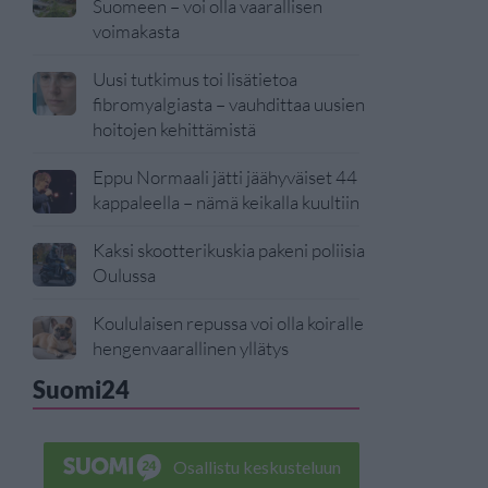
Suomeen – voi olla vaarallisen
voimakasta
Uusi tutkimus toi lisätietoa
fibromyalgiasta – vauhdittaa uusien
hoitojen kehittämistä
Eppu Normaali jätti jäähyväiset 44
kappaleella – nämä keikalla kuultiin
Kaksi skootterikuskia pakeni poliisia
Oulussa
Koululaisen repussa voi olla koiralle
hengenvaarallinen yllätys
Suomi24