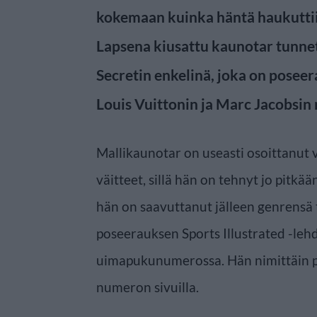
kokemaan kuinka häntä haukuttii
Lapsena kiusattu kaunotar tunnet
Secretin enkelinä, joka on pose
Louis Vuittonin ja Marc Jacobsin 
Mallikaunotar on useasti osoittanut 
väitteet, sillä hän on tehnyt jo pitk
hän on saavuttanut jälleen genrensä 
poseerauksen Sports Illustrated -le
uimapukunumerossa. Hän nimittäin 
numeron sivuilla.