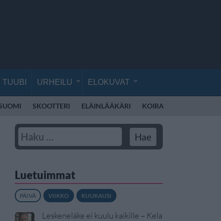
TUUBI
URHEILU
ELOKUVAT
 SUOMI
SKOOTTERI
ELÄINLÄÄKÄRI
KOIRA
KOULU
RE
Luetuimmat
PÄIVÄ
VIIKKO
KUUKAUSI
Leskeneläke ei kuulu kaikille – Kela