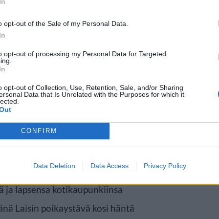
In
o opt-out of the Sale of my Personal Data.
In
to opt-out of processing my Personal Data for Targeted
ing.
In
o opt-out of Collection, Use, Retention, Sale, and/or Sharing
ersonal Data that Is Unrelated with the Purposes for which it
ikaupungissaan rumaksi
lected.
Out
tyi 18-vuotiaana, kun ystävä sai
CONFIRM
kalliset mallitoimistot eivät
t tarpeeksi kurvikas. Lopulta hän
Data Deletion
Data Access
Privacy Policy
i hänen elämänsä. Lais Ribeiro
sä ja lapsensa kotikaupunkiinsa
änä Laisin poikaystävä kosi häntä