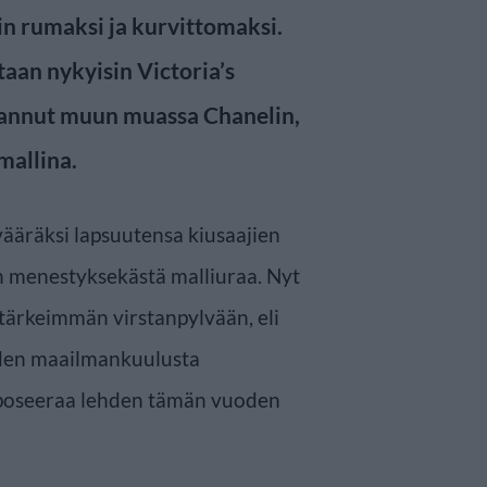
n rumaksi ja kurvittomaksi.
aan nykyisin Victoria’s
erannut muun muassa Chanelin,
mallina.
vääräksi lapsuutensa kiusaajien
ään menestyksekästä malliuraa. Nyt
tärkeimmän virstanpylvään, eli
hden maailmankuulusta
poseeraa lehden tämän vuoden