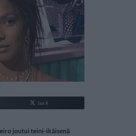
Jaa X
eiro joutui teini-ikäisenä