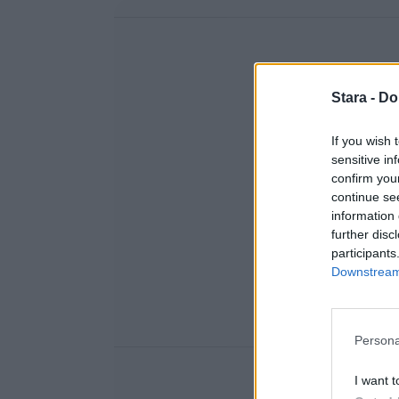
Stara -
Do
If you wish 
sensitive in
confirm you
continue se
information 
further disc
participants
Downstream 
Persona
I want t