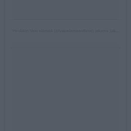
Henkilön Vain elämää (@vainelamaaofficial) jakama julkaisu