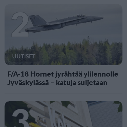
2
UUTISET
F/A-18 Hornet jyrähtää ylilennolle
Jyväskylässä – katuja suljetaan
3