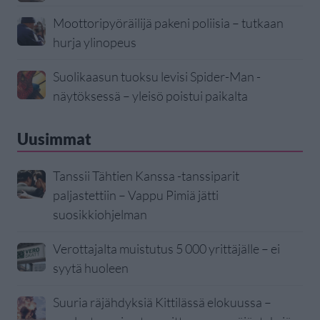
Moottoripyöräilijä pakeni poliisia – tutkaan
hurja ylinopeus
Suolikaasun tuoksu levisi Spider-Man -
näytöksessä – yleisö poistui paikalta
Uusimmat
Tanssii Tähtien Kanssa -tanssiparit
paljastettiin – Vappu Pimiä jätti
suosikkiohjelman
Verottajalta muistutus 5 000 yrittäjälle – ei
syytä huoleen
Suuria räjähdyksiä Kittilässä elokuussa –