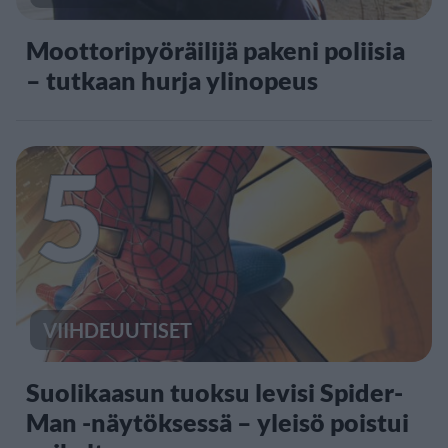
Moottoripyöräilijä pakeni poliisia
– tutkaan hurja ylinopeus
5
VIIHDEUUTISET
Suolikaasun tuoksu levisi Spider-
Man -näytöksessä – yleisö poistui