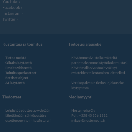
YouTube
Facebook
Instagram
Twitter
Kustantaja ja toimitus
Tietosuojalauseke
Tietoa meistä
Käytämme sivustolla evästeitä
Oikaisukäytäntö
parantaaksemme käyttökokemustasi.
Ilmoita virheestä
Käyttämällä sivustoa hyväksyt
Toimitusperiaatteet
evästeiden tallentamisen laitteellesi.
Eettiset ohjeet
AI-käytäntö
Verkkopalvelun
tiedosuojalauseke
löytyy tästä
.
Tiedotteet
Mediamyynti
Lehdistötiedotteet pyydetään
Nostemedia Oy
lähettämään sähköpostitse
Puh. +358 40 356 1332
osoitteeseen
toimitus@stara.fi
mikael@nostemedia.fi