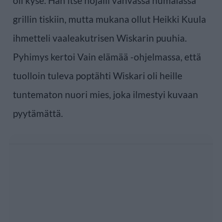
oli kyse. Hän itse nojaili vahvassa humalassa
grillin tiskiin, mutta mukana ollut Heikki Kuula
ihmetteli vaaleakutrisen Wiskarin puuhia.
Pyhimys kertoi Vain elämää -ohjelmassa, että
tuolloin tuleva poptähti Wiskari oli heille
tuntematon nuori mies, joka ilmestyi kuvaan
pyytämättä.