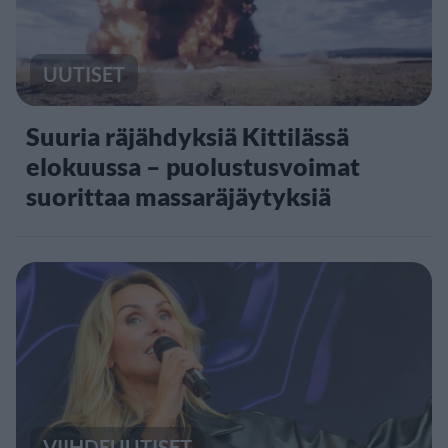
UUTISET
Suuria räjähdyksiä Kittilässä
elokuussa – puolustusvoimat
suorittaa massaräjäytyksiä
VIIHDEUUTISET