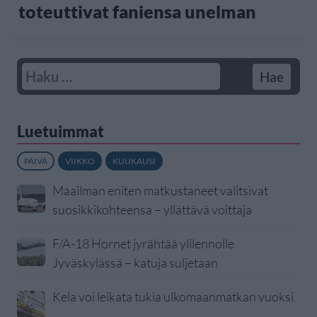
toteuttivat faniensa unelman
Luetuimmat
PÄIVÄ
VIIKKO
KUUKAUSI
Maailman eniten matkustaneet valitsivat
suosikkikohteensa – yllättävä voittaja
F/A-18 Hornet jyrähtää ylilennolle
Jyväskylässä – katuja suljetaan
Kela voi leikata tukia ulkomaanmatkan vuoksi