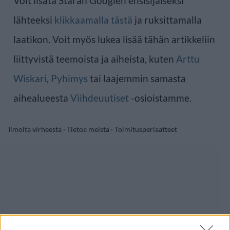
Voit lisätä Staran Googlen ensisijaiseksi
lähteeksi
klikkaamalla tästä
ja ruksittamalla
laatikon. Voit myös lukea lisää tähän artikkeliin
liittyvistä teemoista ja aiheista, kuten
Arttu
Wiskari
,
Pyhimys
tai laajemmin samasta
aihealueesta
Viihdeuutiset
-osioistamme.
Ilmoita virheestä
·
Tietoa meistä
·
Toimitusperiaatteet