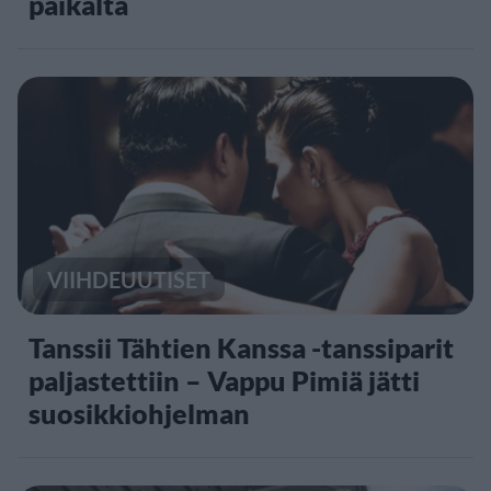
paikalta
VIIHDEUUTISET
Tanssii Tähtien Kanssa -tanssiparit
paljastettiin – Vappu Pimiä jätti
suosikkiohjelman