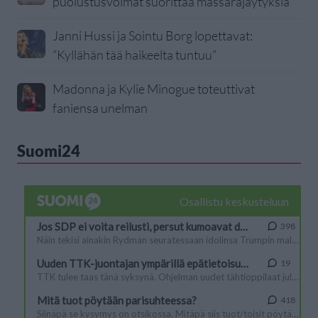
puolustusvoimat suorittaa massaräjäytyksiä
Janni Hussi ja Sointu Borg lopettavat:
”Kyllähän tää haikeelta tuntuu”
Madonna ja Kylie Minogue toteuttivat
faniensa unelman
Suomi24