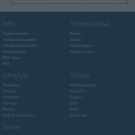
Info
Yhteistyössä
Tietoa meistä
Kesä!
Tietosuojalauseke
Jocka
Lähetä uutisvinkki
Tyyliniekka
Mediatiedot
Päivän Lehti
RSS-ohje
RSS
Lifestyle
Viihde
Matkailu
Viihdeuutiset
Fitness
StaraTV
Lifestyle
Autot
Terveys
Digi
Ruoka
Pelit
Koti & Asuminen
Elokuvat
Some