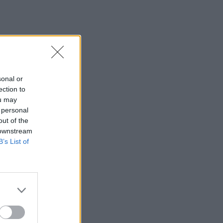
sonal or
ection to
ou may
 personal
out of the
 downstream
B’s List of