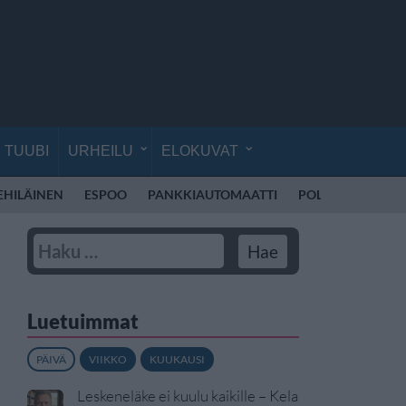
TUUBI
URHEILU
ELOKUVAT
EHILÄINEN
ESPOO
PANKKIAUTOMAATTI
POLIISI SUOMI
Luetuimmat
PÄIVÄ
VIIKKO
KUUKAUSI
Leskeneläke ei kuulu kaikille – Kela