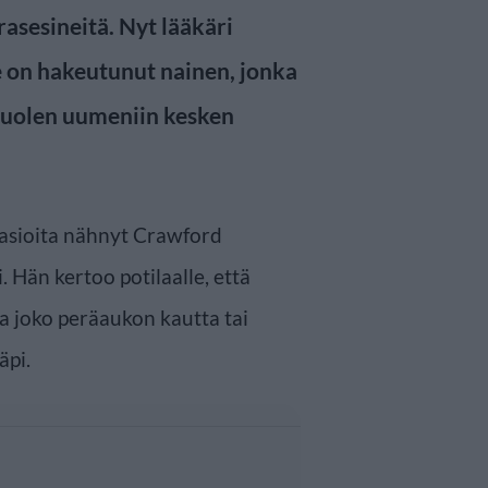
erasesineitä. Nyt lääkäri
 on hakeutunut nainen, jonka
suolen uumeniin kesken
i asioita nähnyt Crawford
. Hän kertoo potilaalle, että
a joko peräaukon kautta tai
äpi.