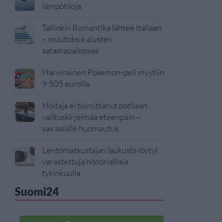
lämpötiloja
Tallinkin Romantika lähtee Italiaan
– muutoksia alusten
satamapaikoissa
Harvinainen Pokemon-peli myytiin
9 505 eurolla
Hoitaja ei toimittanut potilaan
valituskirjelmää eteenpäin –
sairaalalle huomautus
Lentomatkustajan laukusta löytyi
varastettuja historiallisia
tykinkuulia
Suomi24