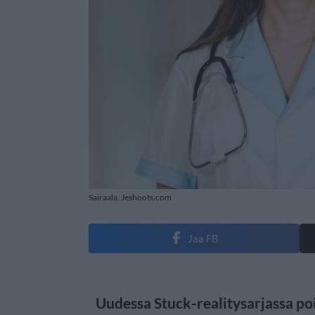
Sairaala. Jeshoots.com
Jaa FB
Uudessa Stuck-realitysarjassa p