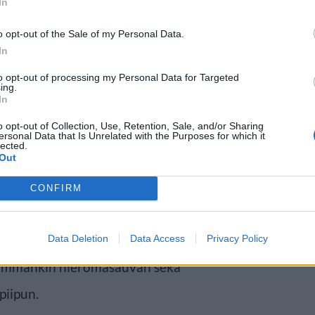
In
o opt-out of the Sale of my Personal Data.
In
to opt-out of processing my Personal Data for Targeted
aa kautta, miten sait sen
ing.
In
tteja ja levitämme suolta, jotta
o opt-out of Collection, Use, Retention, Sale, and/or Sharing
ersonal Data that Is Unrelated with the Purposes for which it
stuu, niin pääset jo tänään
lected.
Out
aalle.
CONFIRM
ihmisiä. He ovat sitä varten, että
rd kertoo ottaneensa ihmisten
Data Deletion
Data Access
Privacy Policy
seammankin hieromasauvan sekä
piipun.