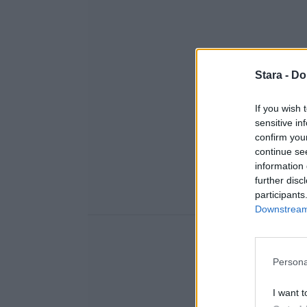
Stara -
Do
If you wish 
sensitive in
confirm you
continue se
information 
further disc
participants
Downstream 
Persona
I want t