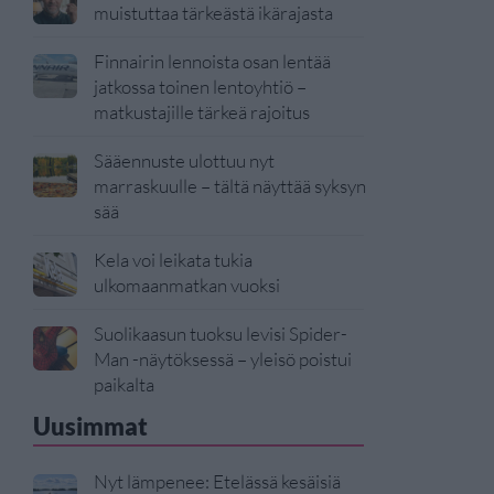
muistuttaa tärkeästä ikärajasta
Finnairin lennoista osan lentää
jatkossa toinen lentoyhtiö –
matkustajille tärkeä rajoitus
Sääennuste ulottuu nyt
marraskuulle – tältä näyttää syksyn
sää
Kela voi leikata tukia
ulkomaanmatkan vuoksi
Suolikaasun tuoksu levisi Spider-
Man -näytöksessä – yleisö poistui
paikalta
Uusimmat
Nyt lämpenee: Etelässä kesäisiä