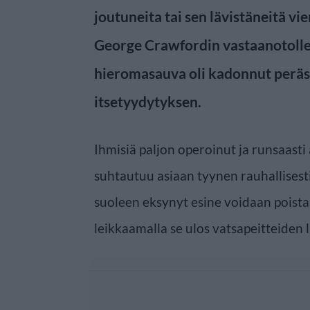
joutuneita tai sen lävistäneitä vi
George Crawfordin vastaanotolle
hieromasauva oli kadonnut perä
itsetyydytyksen.
Ihmisiä paljon operoinut ja runsaast
suhtautuu asiaan tyynen rauhallisesti
suoleen eksynyt esine voidaan poista
leikkaamalla se ulos vatsapeitteiden l