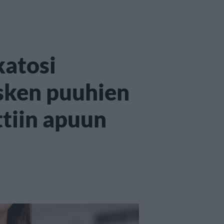
atosi
sken puuhien
ttiin apuun