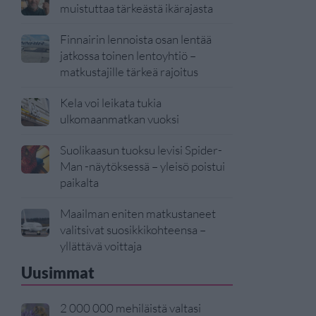
muistuttaa tärkeästä ikärajasta
Finnairin lennoista osan lentää
jatkossa toinen lentoyhtiö –
matkustajille tärkeä rajoitus
Kela voi leikata tukia
ulkomaanmatkan vuoksi
Suolikaasun tuoksu levisi Spider-
Man -näytöksessä – yleisö poistui
paikalta
Maailman eniten matkustaneet
valitsivat suosikkikohteensa –
yllättävä voittaja
Uusimmat
2 000 000 mehiläistä valtasi