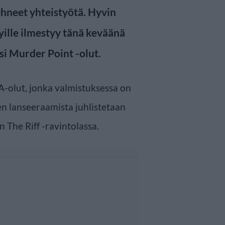
ehneet yhteistyötä. Hyvin
yille ilmestyy tänä keväänä
si Murder Point -olut.
A-olut, jonka valmistuksessa on
en lanseeraamista juhlistetaan
 The Riff -ravintolassa.