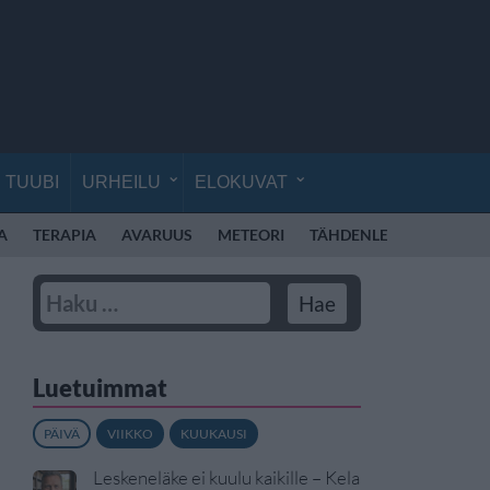
TUUBI
URHEILU
ELOKUVAT
A
TERAPIA
AVARUUS
METEORI
TÄHDENLENTO
HON
Luetuimmat
PÄIVÄ
VIIKKO
KUUKAUSI
Leskeneläke ei kuulu kaikille – Kela