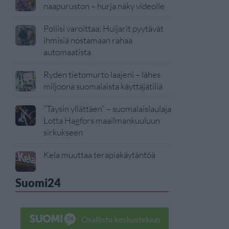
naapuruston – hurja näky videolle
Poliisi varoittaa: Huijarit pyytävät
ihmisiä nostamaan rahaa
automaatista
Ryden tietomurto laajeni – lähes
miljoona suomalaista käyttäjätiliä
”Täysin yllättäen” – suomalaislaulaja
Lotta Hagfors maailmankuuluun
sirkukseen
Kela muuttaa terapiakäytäntöä
Suomi24