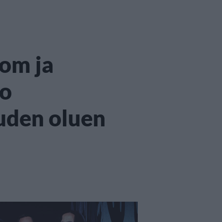
dom ja
mo
uden oluen