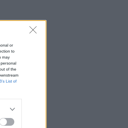
sonal or
ection to
ou may
 personal
out of the
 downstream
B’s List of