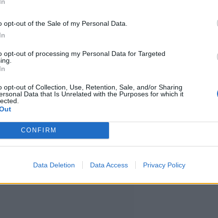
In
ö sinut ällikällä. Karamellista
o opt-out of the Sale of my Personal Data.
In
n täydellinen sekoitus,
to opt-out of processing my Personal Data for Targeted
 tuhman twistin, tiedotteessa
ing.
In
o opt-out of Collection, Use, Retention, Sale, and/or Sharing
ersonal Data that Is Unrelated with the Purposes for which it
lected.
 of Bodomin ja espoolaisen Fat
Out
 Niistä ensimmäinen, Lake Bodom
CONFIRM
19.
Data Deletion
Data Access
Privacy Policy