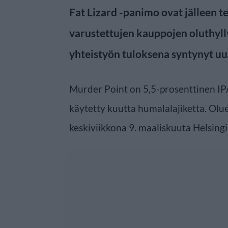
Fat Lizard -panimo ovat jälleen t
varustettujen kauppojen oluthyll
yhteistyön tuloksena syntynyt uu
Murder Point on 5,5-prosenttinen IP
käytetty kuutta humalalajiketta. Olu
keskiviikkona 9. maaliskuuta Helsingin