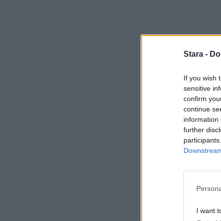
Stara -
Do
If you wish 
sensitive in
confirm you
continue se
information 
further disc
participants
Downstream 
Persona
I want t