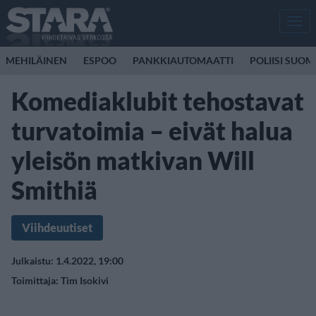
Men
MEHILÄINEN
ESPOO
PANKKIAUTOMAATTI
POLIISI SUOM
Komediaklubit tehostavat
turvatoimia – eivät halua
yleisön matkivan Will
Smithiä
Viihdeuutiset
Julkaistu: 1.4.2022, 19:00
Toimittaja:
Tim Isokivi