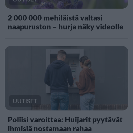
2 000 000 mehiläistä valtasi
naapuruston – hurja näky videolle
UUTISET
Poliisi varoittaa: Huijarit pyytävät
ihmisiä nostamaan rahaa