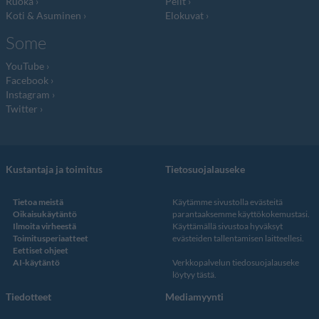
Ruoka
Pelit
Koti & Asuminen
Elokuvat
Some
YouTube
Facebook
Instagram
Twitter
Kustantaja ja toimitus
Tietosuojalauseke
Tietoa meistä
Käytämme sivustolla evästeitä
Oikaisukäytäntö
parantaaksemme käyttökokemustasi.
Ilmoita virheestä
Käyttämällä sivustoa hyväksyt
Toimitusperiaatteet
evästeiden tallentamisen laitteellesi.
Eettiset ohjeet
AI-käytäntö
Verkkopalvelun
tiedosuojalauseke
löytyy tästä
.
Tiedotteet
Mediamyynti