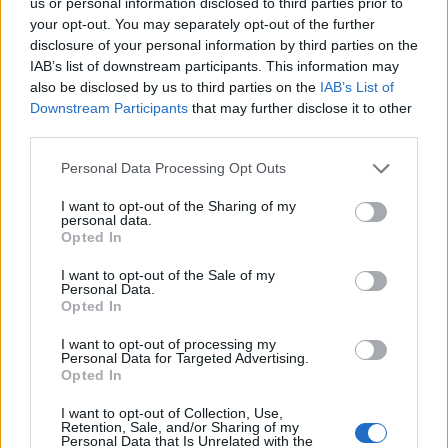
us or personal information disclosed to third parties prior to
Leskeneläke ei kuulu kaikille –
your opt-out. You may separately opt-out of the further
Kela muistuttaa tärkeästä
disclosure of your personal information by third parties on the
IAB’s list of downstream participants. This information may
ikärajasta
also be disclosed by us to third parties on the
IAB’s List of
Downstream Participants
that may further disclose it to other
third parties.
2
Personal Data Processing Opt Outs
I want to opt-out of the Sharing of my
personal data.
Opted In
I want to opt-out of the Sale of my
Personal Data.
Opted In
MATKAILU
I want to opt-out of processing my
Personal Data for Targeted Advertising.
Opted In
Finnairin lennoista osan lentää
I want to opt-out of Collection, Use,
jatkossa toinen lentoyhtiö –
Retention, Sale, and/or Sharing of my
Personal Data that Is Unrelated with the