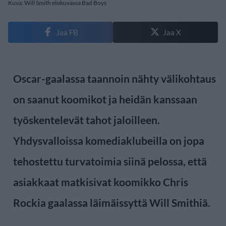
Kuva: Will Smith elokuvassa Bad Boys
Jaa FB
Jaa X
Oscar-gaalassa taannoin nähty välikohtaus
on saanut koomikot ja heidän kanssaan
työskentelevät tahot jaloilleen.
Yhdysvalloissa komediaklubeilla on jopa
tehostettu turvatoimia siinä pelossa, että
asiakkaat matkisivat koomikko Chris
Rockia gaalassa läimäissyttä Will Smithiä.