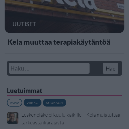
UUTISET
Kela muuttaa terapiakäytäntöä
Luetuimmat
PÄIVÄ
VIIKKO
KUUKAUSI
Leskeneläke ei kuulu kaikille – Kela muistuttaa
tärkeästä ikärajasta