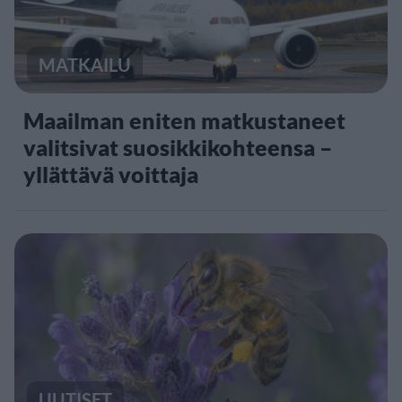
MATKAILU
Maailman eniten matkustaneet
valitsivat suosikkikohteensa –
yllättävä voittaja
UUTISET