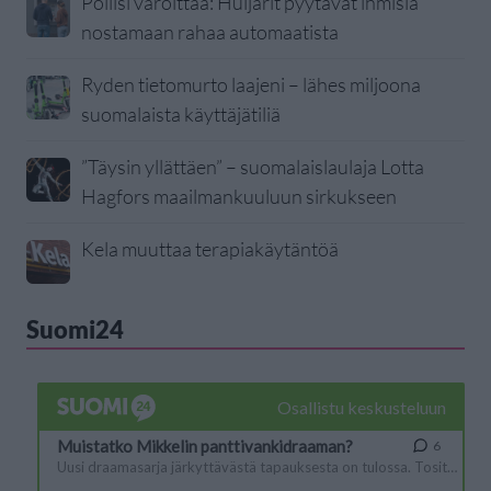
Poliisi varoittaa: Huijarit pyytävät ihmisiä
nostamaan rahaa automaatista
Ryden tietomurto laajeni – lähes miljoona
suomalaista käyttäjätiliä
”Täysin yllättäen” – suomalaislaulaja Lotta
Hagfors maailmankuuluun sirkukseen
Kela muuttaa terapiakäytäntöä
Suomi24