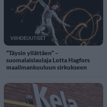
VIIHDEUUTISET
”Täysin yllättäen” –
suomalaislaulaja Lotta Hagfors
maailmankuuluun sirkukseen