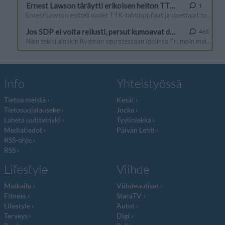
Info
Yhteistyössä
Tietoa meistä
Kesä!
Tietosuojalauseke
Jocka
Lähetä uutisvinkki
Tyyliniekka
Mediatiedot
Päivän Lehti
RSS-ohje
RSS
Lifestyle
Viihde
Matkailu
Viihdeuutiset
Fitness
StaraTV
Lifestyle
Autot
Terveys
Digi