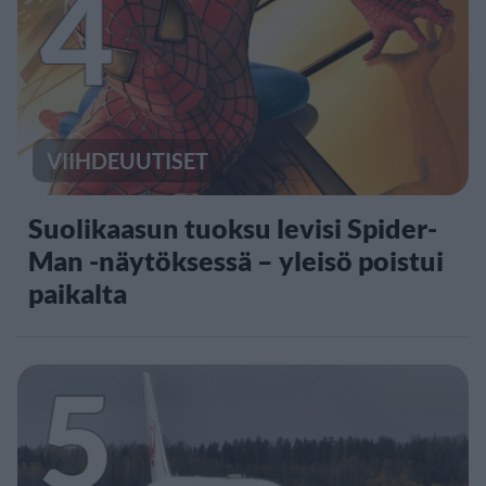
4
VIIHDEUUTISET
Suolikaasun tuoksu levisi Spider-
Man -näytöksessä – yleisö poistui
paikalta
5