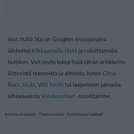
Voit lisätä Staran Googlen ensisijaiseksi
lähteeksi
klikkaamalla tästä
ja ruksittamalla
laatikon. Voit myös lukea lisää tähän artikkeliin
liittyvistä teemoista ja aiheista, kuten
Chris
Rock
,
klubi
,
Will Smith
tai laajemmin samasta
aihealueesta
Viihdeuutiset
-osioistamme.
Ilmoita virheestä
·
Tietoa meistä
·
Toimitusperiaatteet