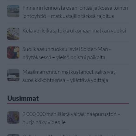
Finnairin lennoista osan lentää jatkossa toinen
lentoyhtiö – matkustajille tärkeä rajoitus
Kela voi leikata tukia ulkomaanmatkan vuoksi
Suolikaasun tuoksu levisi Spider-Man -
näytöksessä – yleisö poistui paikalta
Maailman eniten matkustaneet valitsivat
suosikkikohteensa – yllättävä voittaja
Uusimmat
2 000 000 mehiläistä valtasi naapuruston –
hurja näky videolle