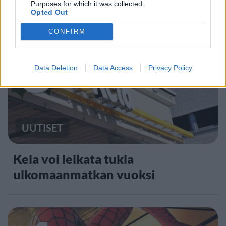
matkustajille tärkeä rajoitus
Purposes for which it was collected.
Opted Out
CONFIRM
3
Data Deletion
Data Access
Privacy Policy
UUTISET
Kela voi leikata tukia
ulkomaanmatkan vuoksi