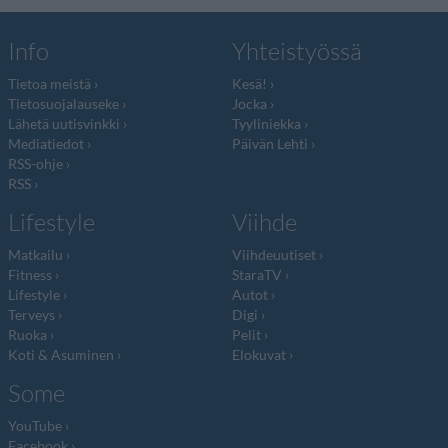
Info
Yhteistyössä
Tietoa meistä
Kesä!
Tietosuojalauseke
Jocka
Lähetä uutisvinkki
Tyyliniekka
Mediatiedot
Päivän Lehti
RSS-ohje
RSS
Lifestyle
Viihde
Matkailu
Viihdeuutiset
Fitness
StaraTV
Lifestyle
Autot
Terveys
Digi
Ruoka
Pelit
Koti & Asuminen
Elokuvat
Some
YouTube
Facebook