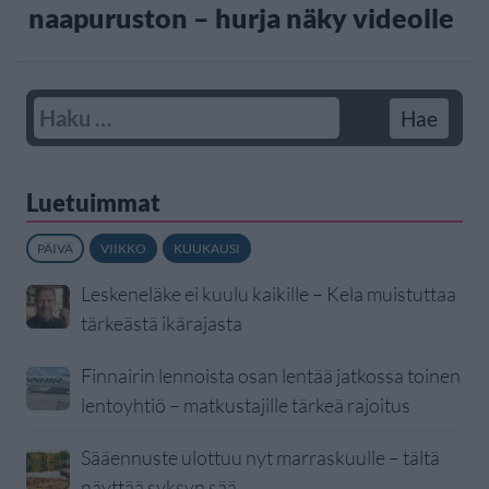
naapuruston – hurja näky videolle
Luetuimmat
PÄIVÄ
VIIKKO
KUUKAUSI
Leskeneläke ei kuulu kaikille – Kela muistuttaa
tärkeästä ikärajasta
Finnairin lennoista osan lentää jatkossa toinen
lentoyhtiö – matkustajille tärkeä rajoitus
Sääennuste ulottuu nyt marraskuulle – tältä
näyttää syksyn sää