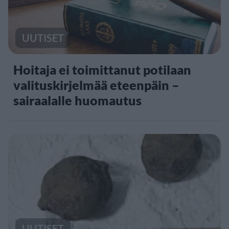
UUTISET
Hoitaja ei toimittanut potilaan
valituskirjelmää eteenpäin –
sairaalalle huomautus
UUTISET