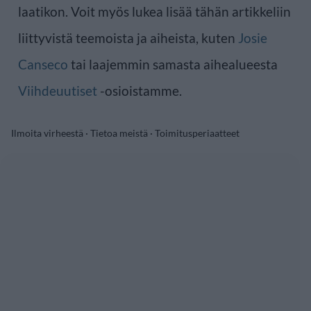
laatikon. Voit myös lukea lisää tähän artikkeliin
liittyvistä teemoista ja aiheista, kuten
Josie
Canseco
tai laajemmin samasta aihealueesta
Viihdeuutiset
-osioistamme.
Ilmoita virheestä
·
Tietoa meistä
·
Toimitusperiaatteet