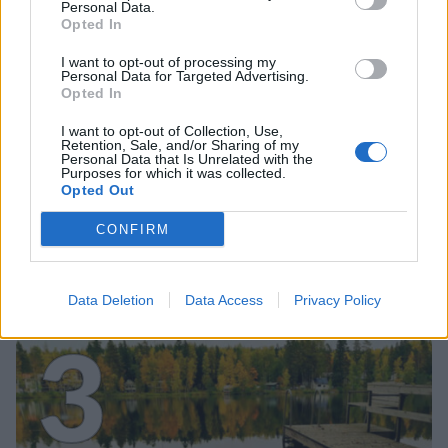
2
Personal Data.
Opted In
I want to opt-out of processing my
Personal Data for Targeted Advertising.
Opted In
I want to opt-out of Collection, Use,
MATKAILU
Retention, Sale, and/or Sharing of my
Personal Data that Is Unrelated with the
Purposes for which it was collected.
Opted Out
Finnairin lennoista osan lentää
jatkossa toinen lentoyhtiö –
CONFIRM
matkustajille tärkeä rajoitus
Data Deletion
Data Access
Privacy Policy
3