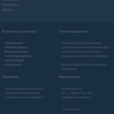
Instagram
Twitter
Kustantaja ja toimitus
Tietosuojalauseke
Tietoa meistä
Käytämme sivustolla evästeitä
Oikaisukäytäntö
parantaaksemme käyttökokemustasi.
Ilmoita virheestä
Käyttämällä sivustoa hyväksyt
Toimitusperiaatteet
evästeiden tallentamisen laitteellesi.
Eettiset ohjeet
AI-käytäntö
Verkkopalvelun
tiedosuojalauseke
löytyy tästä
.
Tiedotteet
Mediamyynti
Lehdistötiedotteet pyydetään
Nostemedia Oy
lähettämään sähköpostitse
Puh. +358 40 356 1332
osoitteeseen
toimitus@stara.fi
mikael@nostemedia.fi
Mediatiedot