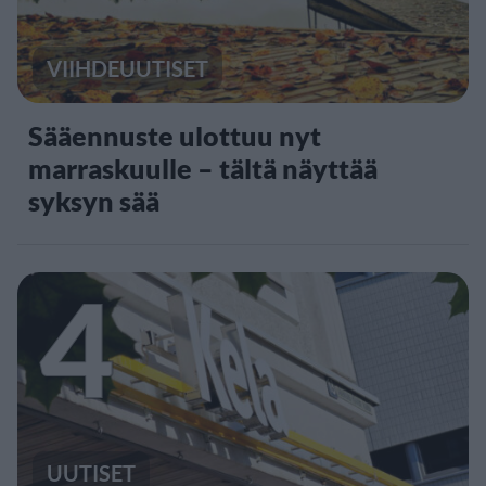
VIIHDEUUTISET
Sääennuste ulottuu nyt
marraskuulle – tältä näyttää
syksyn sää
4
UUTISET