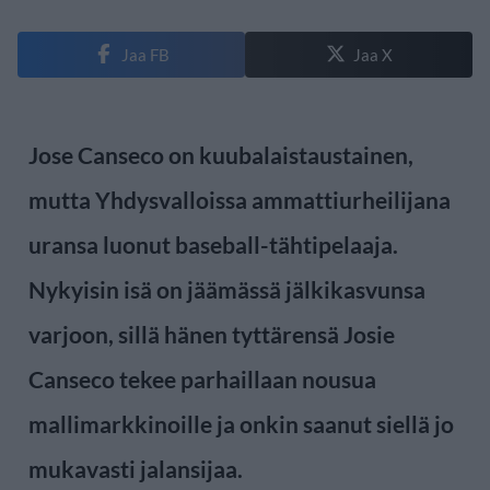
Jaa FB
Jaa X
Jose Canseco on kuubalaistaustainen,
mutta Yhdysvalloissa ammattiurheilijana
uransa luonut baseball-tähtipelaaja.
Nykyisin isä on jäämässä jälkikasvunsa
varjoon, sillä hänen tyttärensä Josie
Canseco tekee parhaillaan nousua
mallimarkkinoille ja onkin saanut siellä jo
mukavasti jalansijaa.