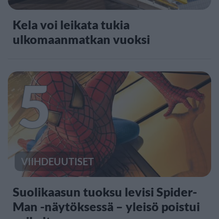
Kela voi leikata tukia
ulkomaanmatkan vuoksi
5
VIIHDEUUTISET
Suolikaasun tuoksu levisi Spider-
Man -näytöksessä – yleisö poistui