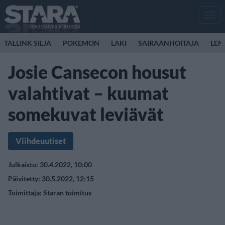
Men
TALLINK SILJA
POKEMON
LAKI
SAIRAANHOITAJA
LEN
Josie Cansecon housut
valahtivat – kuumat
somekuvat leviävät
Viihdeuutiset
Julkaistu: 30.4.2022, 10:00
Päivitetty: 30.5.2022, 12:15
Toimittaja:
Staran toimitus