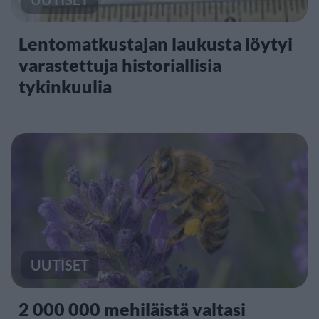
Lentomatkustajan laukusta löytyi
varastettuja historiallisia
tykinkuulia
UUTISET
2 000 000 mehiläistä valtasi