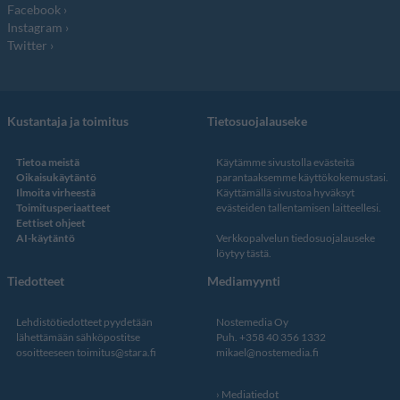
Facebook
Instagram
Twitter
Kustantaja ja toimitus
Tietosuojalauseke
Tietoa meistä
Käytämme sivustolla evästeitä
Oikaisukäytäntö
parantaaksemme käyttökokemustasi.
Ilmoita virheestä
Käyttämällä sivustoa hyväksyt
Toimitusperiaatteet
evästeiden tallentamisen laitteellesi.
Eettiset ohjeet
AI-käytäntö
Verkkopalvelun
tiedosuojalauseke
löytyy tästä
.
Tiedotteet
Mediamyynti
Lehdistötiedotteet pyydetään
Nostemedia Oy
lähettämään sähköpostitse
Puh. +358 40 356 1332
osoitteeseen
toimitus@stara.fi
mikael@nostemedia.fi
Mediatiedot