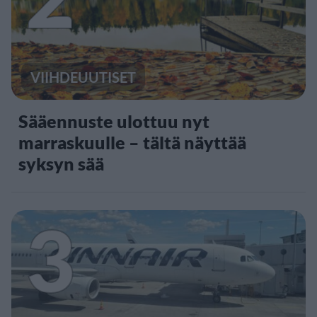
VIIHDEUUTISET
Sääennuste ulottuu nyt
marraskuulle – tältä näyttää
syksyn sää
3