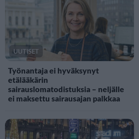
UUTISET
Työnantaja ei hyväksynyt
etälääkärin
sairauslomatodistuksia – neljälle
ei maksettu sairausajan palkkaa