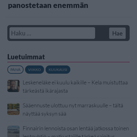
panostetaan enemmän
Luetuimmat
PÄIVÄ
VIIKKO
KUUKAUSI
Leskeneläke ei kuulu kaikille – Kela muistuttaa
tärkeästä ikärajasta
Sääennuste ulottuu nyt marraskuulle – tältä
näyttää syksyn sää
Finnairin lennoista osan lentää jatkossa toinen
lentoyhtiö – matkustajille tärkeä rajoitus