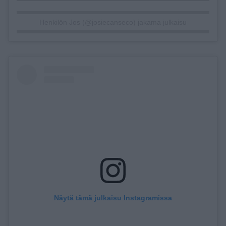
Henkilön Jos (@josiecanseco) jakama julkaisu
Näytä tämä julkaisu Instagramissa