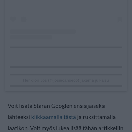
Henkilön Jos (@josiecanseco) jakama julkaisu
Voit lisätä Staran Googlen ensisijaiseksi
lähteeksi
klikkaamalla tästä
ja ruksittamalla
laatikon. Voit myös lukea lisää tähän artikkeliin