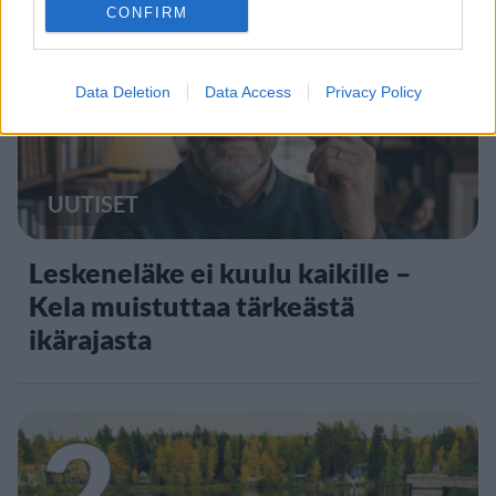
1
CONFIRM
Data Deletion
Data Access
Privacy Policy
UUTISET
Leskeneläke ei kuulu kaikille –
Kela muistuttaa tärkeästä
ikärajasta
2