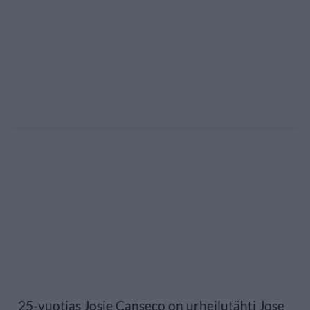
25-vuotias Josie Canseco on urheilutähti Jose