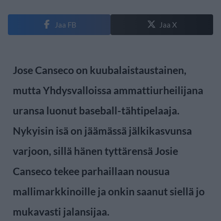
Jaa FB
Jaa X
Jose Canseco on kuubalaistaustainen,
mutta Yhdysvalloissa ammattiurheilijana
uransa luonut baseball-tähtipelaaja.
Nykyisin isä on jäämässä jälkikasvunsa
varjoon, sillä hänen tyttärensä Josie
Canseco tekee parhaillaan nousua
mallimarkkinoille ja onkin saanut siellä jo
mukavasti jalansijaa.