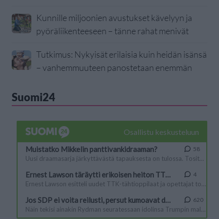
Kunnille miljoonien avustukset kävelyyn ja
pyöräliikenteeseen – tänne rahat menivät
Tutkimus: Nykyisät erilaisia kuin heidän isänsä
– vanhemmuuteen panostetaan enemmän
Suomi24