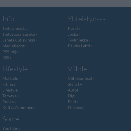
Info
Yhteistyössä
Tietoa meistä
Kesä!
Tietosuojalauseke
Jocka
Lähetä uutisvinkki
Tyyliniekka
Mediatiedot
Päivän Lehti
RSS-ohje
RSS
Lifestyle
Viihde
Matkailu
Viihdeuutiset
Fitness
StaraTV
Lifestyle
Autot
Terveys
Digi
Ruoka
Pelit
Koti & Asuminen
Elokuvat
Some
YouTube