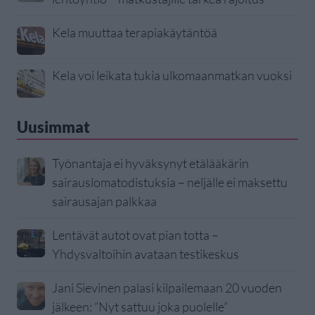
Kela muuttaa terapiakäytäntöä
Kela voi leikata tukia ulkomaanmatkan vuoksi
Uusimmat
Työnantaja ei hyväksynyt etälääkärin
sairauslomatodistuksia – neljälle ei maksettu
sairausajan palkkaa
Lentävät autot ovat pian totta –
Yhdysvaltoihin avataan testikeskus
Jani Sievinen palasi kilpailemaan 20 vuoden
jälkeen: ”Nyt sattuu joka puolelle”