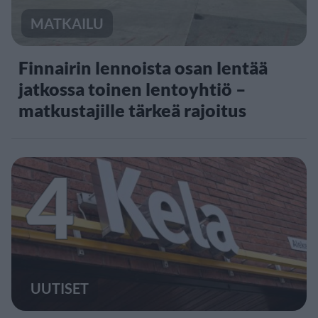
MATKAILU
Finnairin lennoista osan lentää
jatkossa toinen lentoyhtiö –
matkustajille tärkeä rajoitus
4
UUTISET