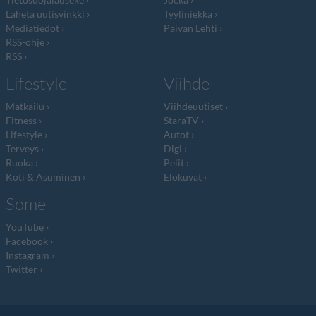
Lähetä uutisvinkki
Tyyliniekka
Mediatiedot
Päivän Lehti
RSS-ohje
RSS
Lifestyle
Viihde
Matkailu
Viihdeuutiset
Fitness
StaraTV
Lifestyle
Autot
Terveys
Digi
Ruoka
Pelit
Koti & Asuminen
Elokuvat
Some
YouTube
Facebook
Instagram
Twitter