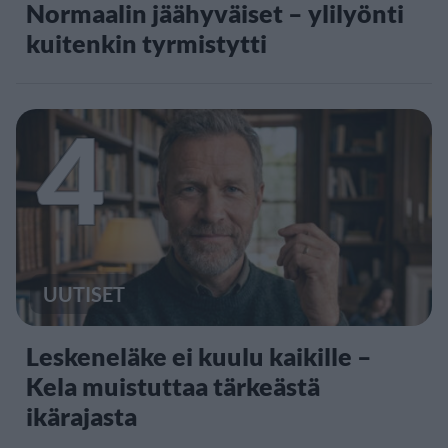
Normaalin jäähyväiset – ylilyönti
kuitenkin tyrmistytti
4
UUTISET
Leskeneläke ei kuulu kaikille –
Kela muistuttaa tärkeästä
ikärajasta