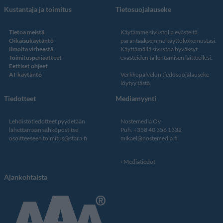
Kustantaja ja toimitus
Tietosuojalauseke
Tietoa meistä
Käytämme sivustolla evästeitä
Oikaisukäytäntö
parantaaksemme käyttökokemustasi.
Ilmoita virheestä
Käyttämällä sivustoa hyväksyt
Toimitusperiaatteet
evästeiden tallentamisen laitteellesi.
Eettiset ohjeet
AI-käytäntö
Verkkopalvelun
tiedosuojalauseke
löytyy tästä
.
Tiedotteet
Mediamyynti
Lehdistötiedotteet pyydetään
Nostemedia Oy
lähettämään sähköpostitse
Puh. +358 40 356 1332
osoitteeseen
toimitus@stara.fi
mikael@nostemedia.fi
Mediatiedot
Ajankohtaista