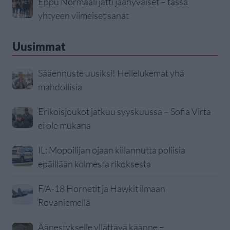
Eppu Normaali jätti jäähyväiset – tässä
yhtyeen viimeiset sanat
Uusimmat
Sääennuste uusiksi! Hellelukemat yhä
mahdollisia
Erikoisjoukot jatkuu syyskuussa – Sofia Virta
ei ole mukana
IL: Mopoilijan ojaan kiilannutta poliisia
epäillään kolmesta rikoksesta
F/A-18 Hornetit ja Hawkit ilmaan
Rovaniemellä
Äänestykselle yllättävä käänne –