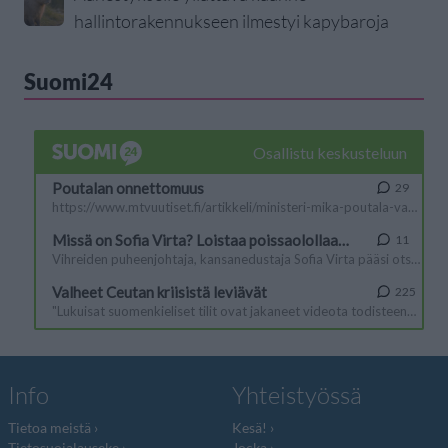
hallintorakennukseen ilmestyi kapybaroja
Suomi24
Info
Yhteistyössä
Tietoa meistä
Kesä!
Tietosuojalauseke
Jocka