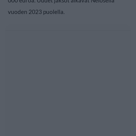
000 euroa. Uudet jaksot alkavat Nelosella
vuoden 2023 puolella.