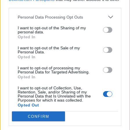
third parties.
VIIHDEUUTISET
Personal Data Processing Opt Outs
I want to opt-out of the Sharing of my
Alexander Stubb ja Aleksander
personal data.
Barkov juhlivat Eppu Normaalia –
Opted In
yksityiskohta herätti huomiota
I want to opt-out of the Sale of my
Personal Data.
Opted In
I want to opt-out of processing my
2
Personal Data for Targeted Advertising.
Opted In
I want to opt-out of Collection, Use,
Retention, Sale, and/or Sharing of my
Personal Data that Is Unrelated with the
Purposes for which it was collected.
Opted Out
CONFIRM
UUTISET