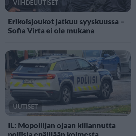
VIIHDEUUTISET
Erikoisjoukot jatkuu syyskuussa –
Sofia Virta ei ole mukana
UUTISET
IL: Mopoilijan ojaan kiilannutta
poliisia epäillään kolmesta