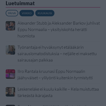
Luetuimmat
PÄIVÄ
VIIKKO
KUUKAUSI
Alexander Stubb ja Aleksander Barkov juhlivat
Eppu Normaalia – yksityiskohta herätti
huomiota
Työnantaja ei hyväksynyt etälääkärin
sairauslomatodistuksia – neljälle ei maksettu
sairausajan palkkaa
IIro Rantala kruunasi Eppu Normaalin
jäähyväiset – ylilyönti kuitenkin tyrmistytti
Leskeneläke ei kuulu kaikille – Kela muistuttaa
tärkeästä ikärajasta