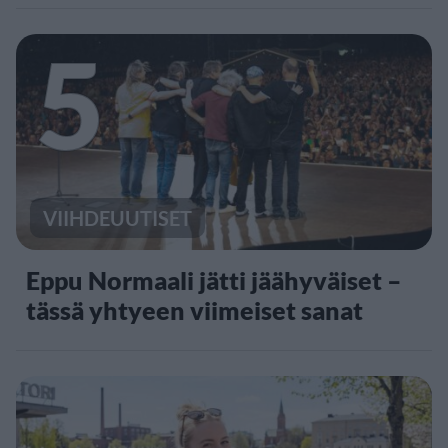
5
VIIHDEUUTISET
Eppu Normaali jätti jäähyväiset –
tässä yhtyeen viimeiset sanat