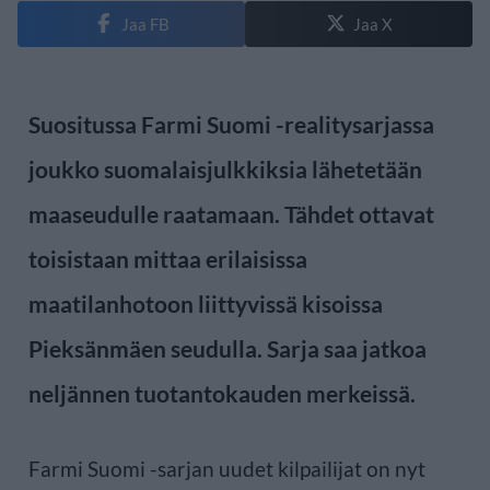
Jaa FB
Jaa X
Suositussa Farmi Suomi -realitysarjassa
joukko suomalaisjulkkiksia lähetetään
maaseudulle raatamaan. Tähdet ottavat
toisistaan mittaa erilaisissa
maatilanhotoon liittyvissä kisoissa
Pieksänmäen seudulla. Sarja saa jatkoa
neljännen tuotantokauden merkeissä.
Farmi Suomi -sarjan uudet kilpailijat on nyt