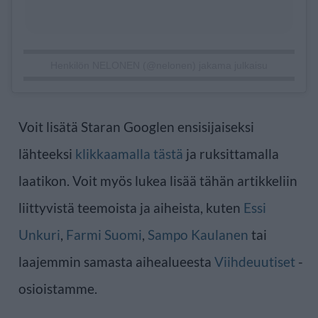
Henkilön NELONEN (@nelonen) jakama julkaisu
Voit lisätä Staran Googlen ensisijaiseksi
lähteeksi
klikkaamalla tästä
ja ruksittamalla
laatikon. Voit myös lukea lisää tähän artikkeliin
liittyvistä teemoista ja aiheista, kuten
Essi
Unkuri
,
Farmi Suomi
,
Sampo Kaulanen
tai
laajemmin samasta aihealueesta
Viihdeuutiset
-
osioistamme.