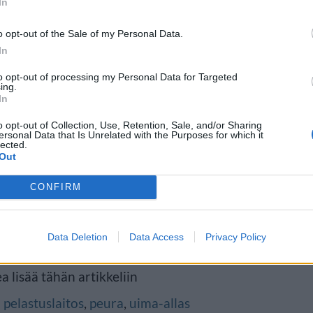
In
o opt-out of the Sale of my Personal Data.
In
to opt-out of processing my Personal Data for Targeted
ing.
In
enkilöstö saapui paikalle ja
o opt-out of Collection, Use, Retention, Sale, and/or Sharing
ersonal Data that Is Unrelated with the Purposes for which it
lected.
hden
mukaan eläin jatkoi
Out
ansa, eikä se kärsinyt vammoista
CONFIRM
Data Deletion
Data Access
Privacy Policy
ksi lähteeksi
klikkaamalla tästä
ja
a lisää tähän artikkeliin
n
pelastuslaitos
,
peura
,
uima-allas