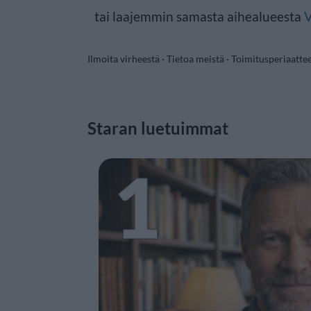
tai laajemmin samasta aihealueesta
V
Ilmoita virheestä
·
Tietoa meistä
·
Toimitusperiaatte
Staran luetuimmat
1