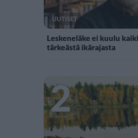
UUTISET
Leskeneläke ei kuulu kaiki
tärkeästä ikärajasta
2