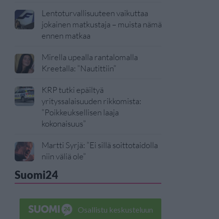
Lentoturvallisuuteen vaikuttaa
jokainen matkustaja – muista nämä
ennen matkaa
Mirella upealla rantalomalla
Kreetalla: ”Nautittiin”
KRP tutki epäiltyä
yrityssalaisuuden rikkomista:
”Poikkeuksellisen laaja
kokonaisuus”
Martti Syrjä: ”Ei sillä soittotaidolla
niin väliä ole”
Suomi24