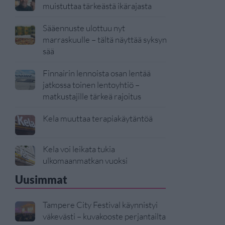
muistuttaa tärkeästä ikärajasta
Sääennuste ulottuu nyt
marraskuulle – tältä näyttää syksyn
sää
Finnairin lennoista osan lentää
jatkossa toinen lentoyhtiö –
matkustajille tärkeä rajoitus
Kela muuttaa terapiakäytäntöä
Kela voi leikata tukia
ulkomaanmatkan vuoksi
Uusimmat
Tampere City Festival käynnistyi
väkevästi – kuvakooste perjantailta