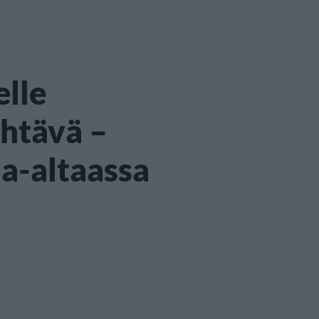
elle
htävä –
a-altaassa