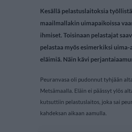
Kesällä pelastuslaitoksia työllis
maailmallakin uimapaikoissa vaar
ihmiset. Toisinaan pelastajat saa
pelastaa myös esimerkiksi uima-a
eläimiä. Näin kävi perjantaiaamu
Peuranvasa oli pudonnut tyhjään alt
Metsämaalla. Eläin ei päässyt ylös a
kutsuttiin pelastuslaitos, joka sai p
kahdeksan aikaan aamulla.