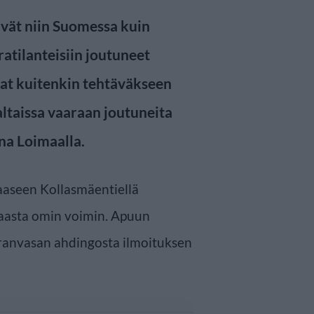
tävät niin Suomessa kuin
atilanteisiin joutuneet
vat kuitenkin tehtäväkseen
ltaissa vaaraan joutuneita
na Loimaalla.
aaseen Kollasmäentiellä
ltaasta omin voimin. Apuun
euranvasan ahdingosta ilmoituksen