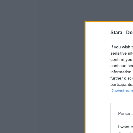
Stara -
Do
If you wish 
sensitive in
confirm you
continue se
information 
further disc
participants
Downstream 
Persona
I want t