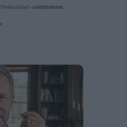
iihdeuutiset
-osioistamme.
et