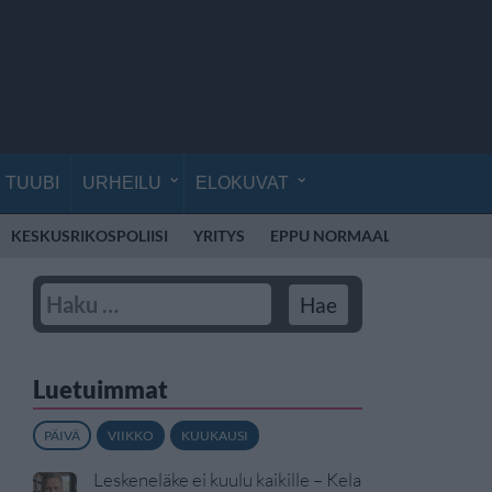
TUUBI
URHEILU
ELOKUVAT
KESKUSRIKOSPOLIISI
YRITYS
EPPU NORMAALI
MARTTI S
Luetuimmat
PÄIVÄ
VIIKKO
KUUKAUSI
Leskeneläke ei kuulu kaikille – Kela