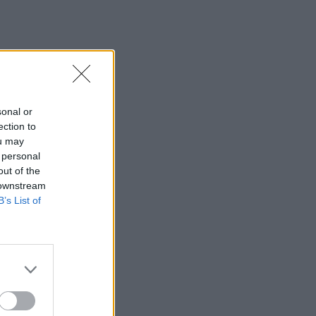
sonal or
ection to
ou may
 personal
out of the
 downstream
B’s List of