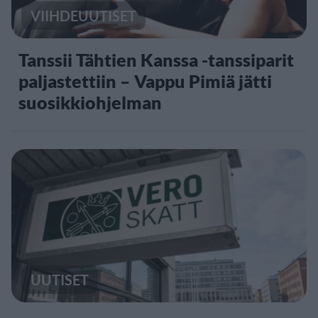
VIIHDEUUTISET
Tanssii Tähtien Kanssa -tanssiparit
paljastettiin – Vappu Pimiä jätti
suosikkiohjelman
UUTISET