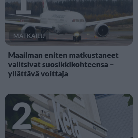
1
MATKAILU
Maailman eniten matkustaneet
valitsivat suosikkikohteensa –
yllättävä voittaja
2