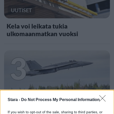
UUTISET
Kela voi leikata tukia
ulkomaanmatkan vuoksi
3
UUTISET
Stara -
Do Not Process My Personal Information
F/A-18 Hornet jyrähtää ylilennolle
If you wish to opt-out of the sale, sharing to third parties, or