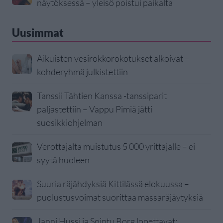
näytöksessä – yleisö poistui paikalta
Uusimmat
Aikuisten vesirokkorokotukset alkoivat –
kohderyhmä julkistettiin
Tanssii Tähtien Kanssa -tanssiparit
paljastettiin – Vappu Pimiä jätti
suosikkiohjelman
Verottajalta muistutus 5 000 yrittäjälle – ei
syytä huoleen
Suuria räjähdyksiä Kittilässä elokuussa –
puolustusvoimat suorittaa massaräjäytyksiä
Janni Hussi ja Sointu Borg lopettavat: