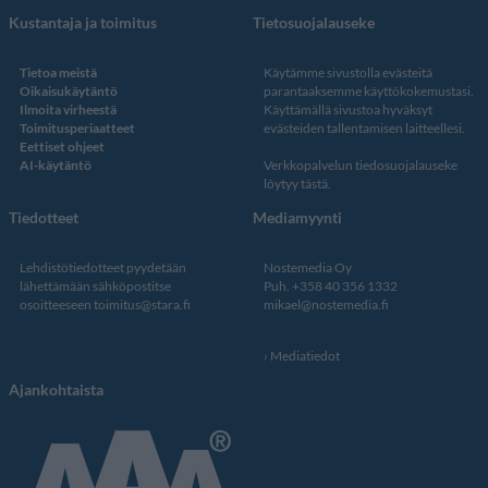
Kustantaja ja toimitus
Tietosuojalauseke
Tietoa meistä
Käytämme sivustolla evästeitä
Oikaisukäytäntö
parantaaksemme käyttökokemustasi.
Ilmoita virheestä
Käyttämällä sivustoa hyväksyt
Toimitusperiaatteet
evästeiden tallentamisen laitteellesi.
Eettiset ohjeet
AI-käytäntö
Verkkopalvelun
tiedosuojalauseke
löytyy tästä
.
Tiedotteet
Mediamyynti
Lehdistötiedotteet pyydetään
Nostemedia Oy
lähettämään sähköpostitse
Puh. +358 40 356 1332
osoitteeseen
toimitus@stara.fi
mikael@nostemedia.fi
Mediatiedot
Ajankohtaista