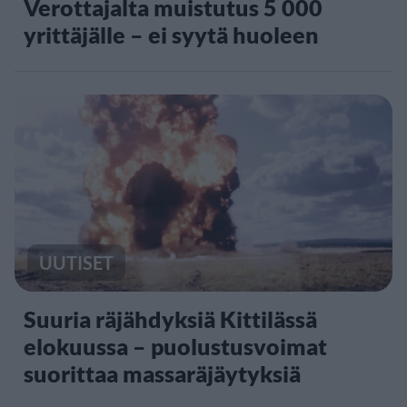
Verottajalta muistutus 5 000
yrittäjälle – ei syytä huoleen
UUTISET
Suuria räjähdyksiä Kittilässä
elokuussa – puolustusvoimat
suorittaa massaräjäytyksiä