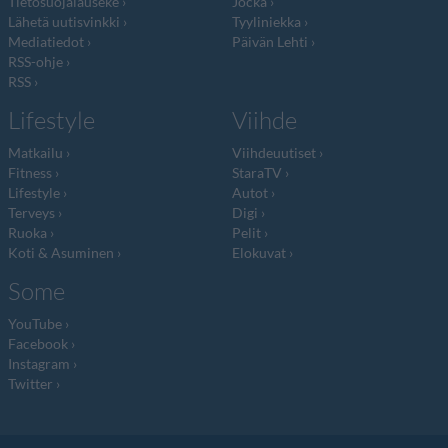
Tietosuojalauseke
Jocka
Lähetä uutisvinkki
Tyyliniekka
Mediatiedot
Päivän Lehti
RSS-ohje
RSS
Lifestyle
Viihde
Matkailu
Viihdeuutiset
Fitness
StaraTV
Lifestyle
Autot
Terveys
Digi
Ruoka
Pelit
Koti & Asuminen
Elokuvat
Some
YouTube
Facebook
Instagram
Twitter