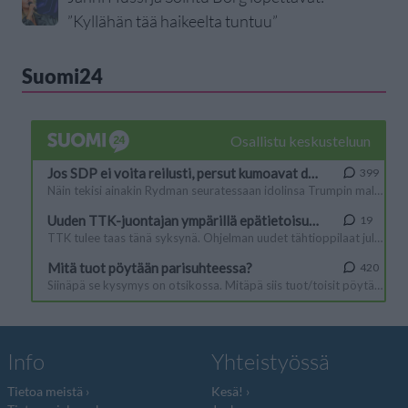
”Kyllähän tää haikeelta tuntuu”
Suomi24
Info
Yhteistyössä
Tietoa meistä
Kesä!