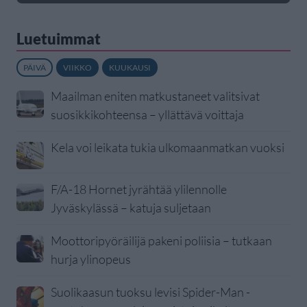
Luetuimmat
PÄIVÄ
VIIKKO
KUUKAUSI
Maailman eniten matkustaneet valitsivat
suosikkikohteensa – yllättävä voittaja
Kela voi leikata tukia ulkomaanmatkan vuoksi
F/A-18 Hornet jyrähtää ylilennolle
Jyväskylässä – katuja suljetaan
Moottoripyöräilijä pakeni poliisia – tutkaan
hurja ylinopeus
Suolikaasun tuoksu levisi Spider-Man -