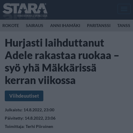
Men
ROKOTE
SAIRAUS
ANNI IHAMÄKI
PARITANSSI
TANSSI
Hurjasti laihduttanut
Adele rakastaa ruokaa –
syö yhä Mäkkärissä
kerran viikossa
Viihdeuutiset
Julkaistu: 14.8.2022, 23:00
Päivitetty: 14.8.2022, 23:06
Toimittaja:
Terhi Piiroinen