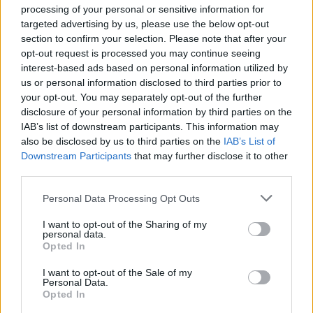
processing of your personal or sensitive information for
Jyväskylässä – katuja suljetaan
targeted advertising by us, please use the below opt-out
section to confirm your selection. Please note that after your
opt-out request is processed you may continue seeing
interest-based ads based on personal information utilized by
4
us or personal information disclosed to third parties prior to
your opt-out. You may separately opt-out of the further
disclosure of your personal information by third parties on the
IAB’s list of downstream participants. This information may
also be disclosed by us to third parties on the
IAB’s List of
Downstream Participants
that may further disclose it to other
third parties.
UUTISET
Personal Data Processing Opt Outs
I want to opt-out of the Sharing of my
Moottoripyöräilijä pakeni poliisia
personal data.
Opted In
– tutkaan hurja ylinopeus
I want to opt-out of the Sale of my
Personal Data.
Opted In