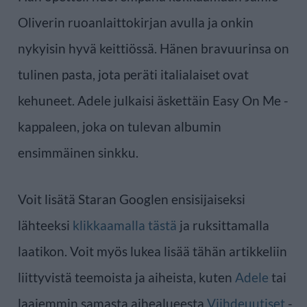
Oliverin ruoanlaittokirjan avulla ja onkin
nykyisin hyvä keittiössä. Hänen bravuurinsa on
tulinen pasta, jota peräti italialaiset ovat
kehuneet. Adele julkaisi äskettäin Easy On Me -
kappaleen, joka on tulevan albumin
ensimmäinen sinkku.
Voit lisätä Staran Googlen ensisijaiseksi
lähteeksi
klikkaamalla tästä
ja ruksittamalla
laatikon. Voit myös lukea lisää tähän artikkeliin
liittyvistä teemoista ja aiheista, kuten
Adele
tai
laajemmin samasta aihealueesta
Viihdeuutiset
-