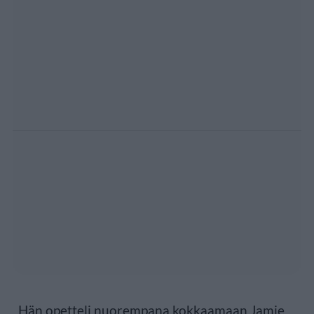
Hän opetteli nuorempana kokkaamaan Jamie