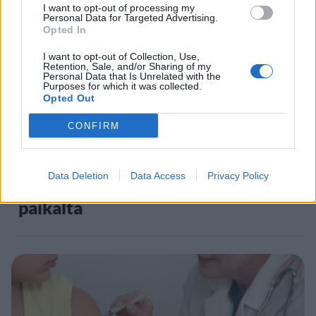
5
I want to opt-out of processing my
Personal Data for Targeted Advertising.
Opted In
I want to opt-out of Collection, Use,
Retention, Sale, and/or Sharing of my
Personal Data that Is Unrelated with the
Purposes for which it was collected.
Opted Out
VIIHDEUUTISET
CONFIRM
Suolikaasun tuoksu levisi Spider-
Data Deletion
Data Access
Privacy Policy
Man -näytöksessä – yleisö poistui
paikalta