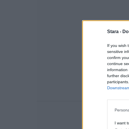
Stara -
Do
If you wish 
sensitive in
confirm you
continue se
information 
further disc
participants
Downstream 
Persona
I want t