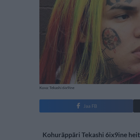
Kuva: Tekashi 6ix9ine
Jaa FB
Kohuräppäri Tekashi 6ix9ine heite