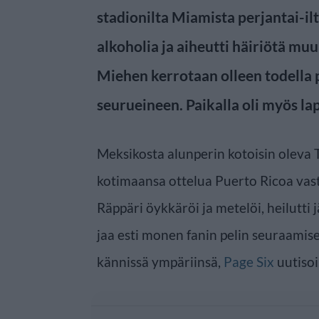
stadionilta Miamista perjantai-ilt
alkoholia ja aiheutti häiriötä m
Miehen kerrotaan olleen todella 
seurueineen. Paikalla oli myös la
Meksikosta alunperin kotoisin oleva 
kotimaansa ottelua Puerto Ricoa vast
Räppäri öykkäröi ja metelöi, heilutti 
jaa esti monen fanin pelin seuraamise
kännissä ympäriinsä,
Page Six
uutisoi