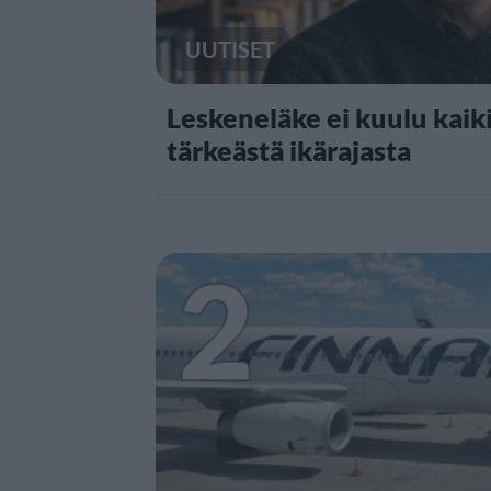
UUTISET
Leskeneläke ei kuulu kaiki
tärkeästä ikärajasta
2