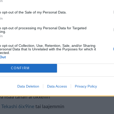
In
o opt-out of the Sale of my Personal Data.
In
to opt-out of processing my Personal Data for Targeted
ing.
In
ttelun loppupuolella. Yleisö sai
o opt-out of Collection, Use, Retention, Sale, and/or Sharing
ersonal Data that Is Unrelated with the Purposes for which it
, kuinka Meksiko otti 5-4-voiton
lected.
Out
in, kuinka hänet heitettiin ulos
CONFIRM
ut jälleen kerran liian humalassa.
ksi lähteeksi
klikkaamalla tästä
ja
Data Deletion
Data Access
Privacy Policy
a lisää tähän artikkeliin
n
Tekashi 6ix9ine
tai laajemmin