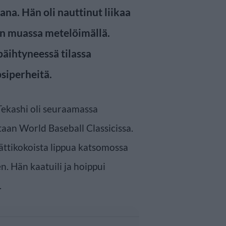
ana. Hän oli nauttinut liikaa
uun muassa metelöimällä.
päihtyneessä tilassa
psiperheitä.
Tekashi oli seuraamassa
aan World Baseball Classicissa.
jättikokoista lippua katsomossa
n. Hän kaatuili ja hoippui
.