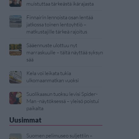
muistuttaa tärkeästä ikärajasta
Finnairin lennoista osan lentää
jatkossa toinen lentoyhtiö –
matkustajille tärkeä rajoitus
Sääennuste ulottuu nyt
marraskuulle – tältä näyttää syksyn
sää
Kela voi leikata tukia
ulkomaanmatkan vuoksi
Suolikaasun tuoksu levisi Spider-
Man -näytöksessä – yleisö poistui
paikalta
Uusimmat
Suomen pelimuseo suljettiin –