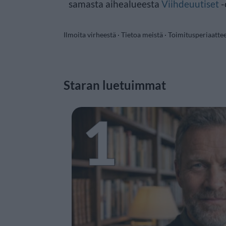
samasta aihealueesta
Viihdeuutiset
-
Ilmoita virheestä
·
Tietoa meistä
·
Toimitusperiaatte
Staran luetuimmat
1