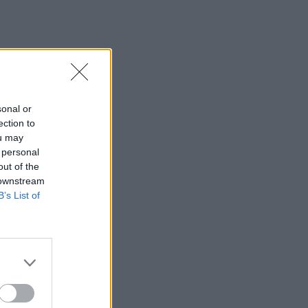
sonal or
ection to
ou may
 personal
out of the
 downstream
B’s List of