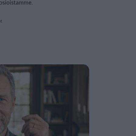
osioistamme.
et