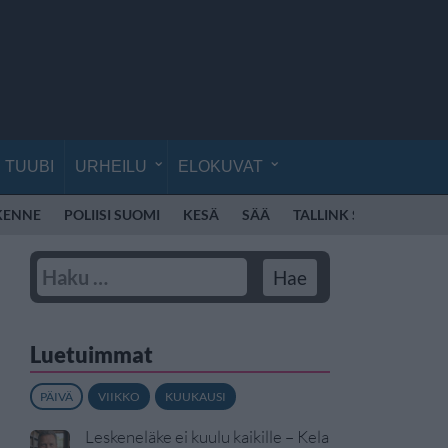
TUUBI
URHEILU
ELOKUVAT
IKENNE
POLIISI SUOMI
KESÄ
SÄÄ
TALLINK SILJA
POK
Luetuimmat
PÄIVÄ
VIIKKO
KUUKAUSI
Leskeneläke ei kuulu kaikille – Kela