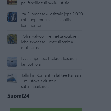
pelifaneille tuli hyviä uutisia
Itä-Suomessa vuosittain jopa 2 000
rattijuopumusta – näin poliisi
kommentoi
Poliisi valvoo liikennettä koulujen
läheisyydessä – nyt tuli tärkeä
muistutus
Nyt lämpenee: Etelässä kesäisiä
lämpötiloja
Tallinkin Romantika lähtee Italiaan
– muutoksia alusten
satamapaikoissa
Suomi24