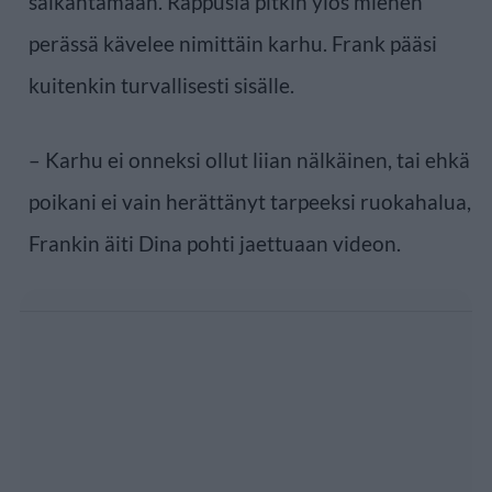
säikähtämään. Rappusia pitkin ylös miehen
perässä kävelee nimittäin karhu. Frank pääsi
kuitenkin turvallisesti sisälle.
– Karhu ei onneksi ollut liian nälkäinen, tai ehkä
poikani ei vain herättänyt tarpeeksi ruokahalua,
Frankin äiti Dina pohti jaettuaan videon.