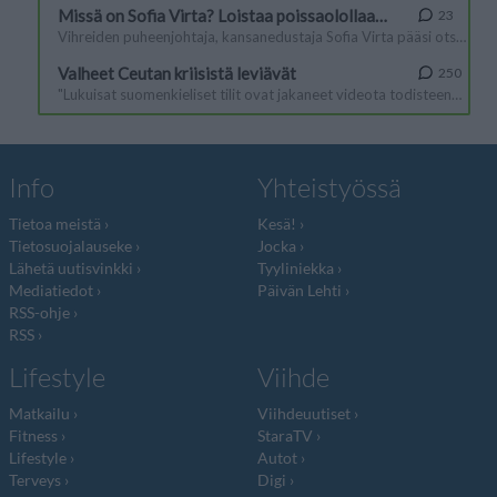
Info
Yhteistyössä
Tietoa meistä
Kesä!
Tietosuojalauseke
Jocka
Lähetä uutisvinkki
Tyyliniekka
Mediatiedot
Päivän Lehti
RSS-ohje
RSS
Lifestyle
Viihde
Matkailu
Viihdeuutiset
Fitness
StaraTV
Lifestyle
Autot
Terveys
Digi