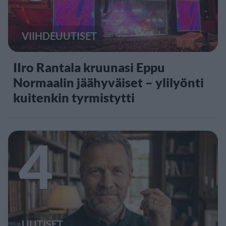
VIIHDEUUTISET
IIro Rantala kruunasi Eppu
Normaalin jäähyväiset – ylilyönti
kuitenkin tyrmistytti
4
UUTISET