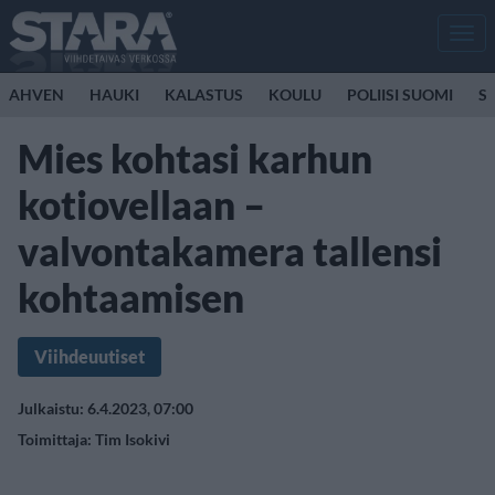
Men
AHVEN
HAUKI
KALASTUS
KOULU
POLIISI SUOMI
S
Mies kohtasi karhun
kotiovellaan –
valvontakamera tallensi
kohtaamisen
Viihdeuutiset
Julkaistu: 6.4.2023, 07:00
Toimittaja:
Tim Isokivi