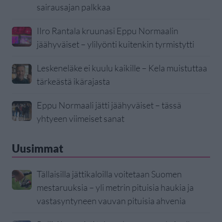
sairausajan palkkaa
IIro Rantala kruunasi Eppu Normaalin
jäähyväiset – ylilyönti kuitenkin tyrmistytti
Leskeneläke ei kuulu kaikille – Kela muistuttaa
tärkeästä ikärajasta
Eppu Normaali jätti jäähyväiset – tässä
yhtyeen viimeiset sanat
Uusimmat
Tällaisilla jättikaloilla voitetaan Suomen
mestaruuksia – yli metrin pituisia haukia ja
vastasyntyneen vauvan pituisia ahvenia