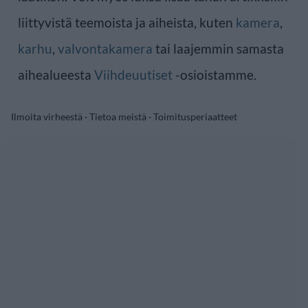
liittyvistä teemoista ja aiheista, kuten
kamera
,
karhu
,
valvontakamera
tai laajemmin samasta
aihealueesta
Viihdeuutiset
-osioistamme.
Ilmoita virheestä
·
Tietoa meistä
·
Toimitusperiaatteet