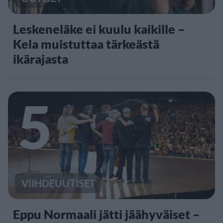
Leskeneläke ei kuulu kaikille –
Kela muistuttaa tärkeästä
ikärajasta
5
VIIHDEUUTISET
Eppu Normaali jätti jäähyväiset –