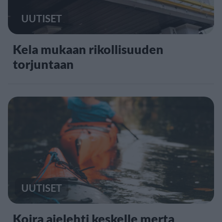
UUTISET
Kela mukaan rikollisuuden
torjuntaan
UUTISET
Koira ajelehti keskelle merta