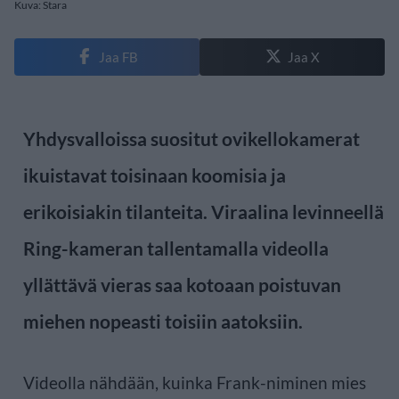
Kuva: Stara
Jaa FB
Jaa X
Yhdysvalloissa suositut ovikellokamerat
ikuistavat toisinaan koomisia ja
erikoisiakin tilanteita. Viraalina levinneellä
Ring-kameran tallentamalla videolla
yllättävä vieras saa kotoaan poistuvan
miehen nopeasti toisiin aatoksiin.
Videolla nähdään, kuinka Frank-niminen mies