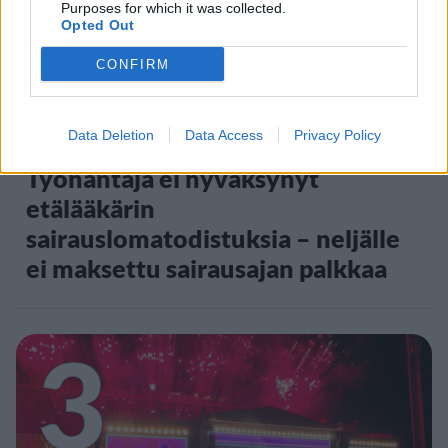
2
Purposes for which it was collected.
Opted Out
CONFIRM
UUTISET
Data Deletion
Data Access
Privacy Policy
Työnantaja ei hyväksynyt
etälääkärin
sairauslomatodistuksia – neljälle
ei maksettu sairausajan palkkaa
3