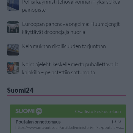
Poliisi käynnisti tehovalvonnan – yksi selkeä
painopiste
Euroopan paheneva ongelma: Huumejengit
käyttävät drooneja ja nuoria
Kela mukaan rikollisuuden torjuntaan
Koira ajelehti keskelle merta puhallettavalla
kajakilla – pelastettiin sattumalta
Suomi24