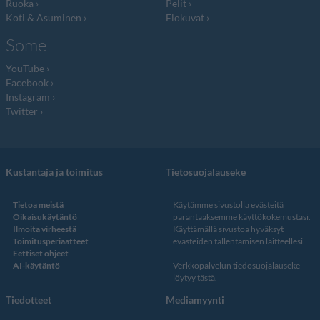
Ruoka
Pelit
Koti & Asuminen
Elokuvat
Some
YouTube
Facebook
Instagram
Twitter
Kustantaja ja toimitus
Tietosuojalauseke
Tietoa meistä
Käytämme sivustolla evästeitä
Oikaisukäytäntö
parantaaksemme käyttökokemustasi.
Ilmoita virheestä
Käyttämällä sivustoa hyväksyt
Toimitusperiaatteet
evästeiden tallentamisen laitteellesi.
Eettiset ohjeet
AI-käytäntö
Verkkopalvelun
tiedosuojalauseke
löytyy tästä
.
Tiedotteet
Mediamyynti