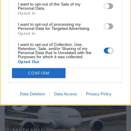
I want to opt-out of the Sale of my
Personal Data.
Opted In
VIIHDEUUTISET
I want to opt-out of processing my
Personal Data for Targeted Advertising.
Opted In
Suolikaasun tuoksu levisi Spider-
I want to opt-out of Collection, Use,
Man -näytöksessä – yleisö poistui
Retention, Sale, and/or Sharing of my
Personal Data that Is Unrelated with the
paikalta
Purposes for which it was collected.
Opted Out
CONFIRM
5
Data Deletion
Data Access
Privacy Policy
MATKAILU