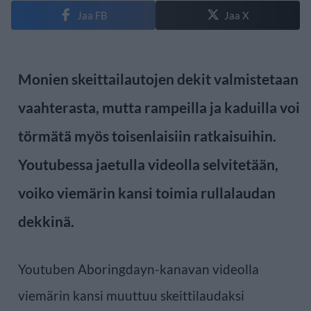
Jaa FB
Jaa X
Monien skeittailautojen dekit valmistetaan
vaahterasta, mutta rampeilla ja kaduilla voi
törmätä myös toisenlaisiin ratkaisuihin.
Youtubessa jaetulla videolla selvitetään,
voiko viemärin kansi toimia rullalaudan
dekkinä.
Youtuben Aboringdayn-kanavan videolla
viemärin kansi muuttuu skeittilaudaksi