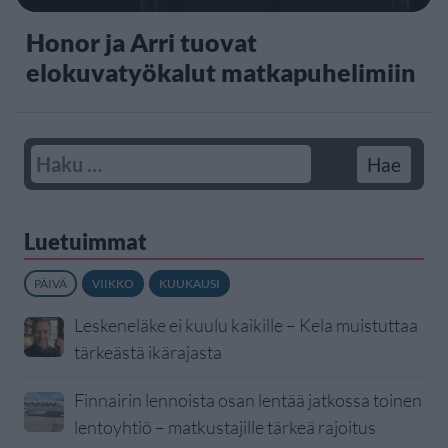
Honor ja Arri tuovat
elokuvatyökalut matkapuhelimiin
Luetuimmat
PÄIVÄ
VIIKKO
KUUKAUSI
Leskeneläke ei kuulu kaikille – Kela muistuttaa
tärkeästä ikärajasta
Finnairin lennoista osan lentää jatkossa toinen
lentoyhtiö – matkustajille tärkeä rajoitus