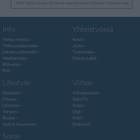
Info
Yhteistyössä
Tietoa meistä
Kesä!
Tietosuojalauseke
Jocka
Lähetä uutisvinkki
Tyyliniekka
Mediatiedot
Päivän Lehti
RSS-ohje
RSS
Lifestyle
Viihde
Matkailu
Viihdeuutiset
Fitness
StaraTV
Lifestyle
Autot
Terveys
Digi
Ruoka
Pelit
Koti & Asuminen
Elokuvat
Some