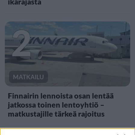
ikärajasta
2
MATKAILU
Finnairin lennoista osan lentää
jatkossa toinen lentoyhtiö –
matkustajille tärkeä rajoitus