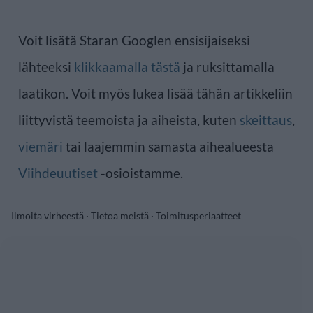
Voit lisätä Staran Googlen ensisijaiseksi
lähteeksi
klikkaamalla tästä
ja ruksittamalla
laatikon. Voit myös lukea lisää tähän artikkeliin
liittyvistä teemoista ja aiheista, kuten
skeittaus
,
viemäri
tai laajemmin samasta aihealueesta
Viihdeuutiset
-osioistamme.
Ilmoita virheestä
·
Tietoa meistä
·
Toimitusperiaatteet