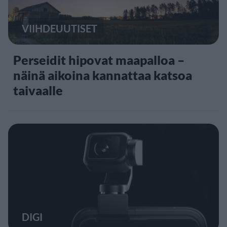
VIIHDEUUTISET
Perseidit hipovat maapalloa –
näinä aikoina kannattaa katsoa
taivaalle
DIGI