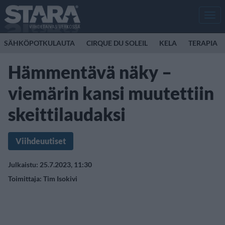
Men
SÄHKÖPOTKULAUTA
CIRQUE DU SOLEIL
KELA
TERAPIA
Hämmentävä näky –
viemärin kansi muutettiin
skeittilaudaksi
Viihdeuutiset
Julkaistu: 25.7.2023, 11:30
Toimittaja:
Tim Isokivi