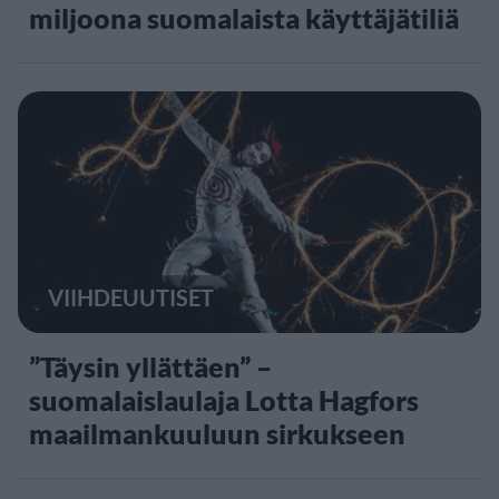
miljoona suomalaista käyttäjätiliä
VIIHDEUUTISET
”Täysin yllättäen” –
suomalaislaulaja Lotta Hagfors
maailmankuuluun sirkukseen