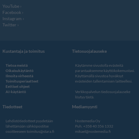
YouTube
Facebook
Instagram
Twitter
Kustantaja ja toimitus
Tietosuojalauseke
Tietoa meistä
Käytämme sivustolla evästeitä
Oikaisukäytäntö
parantaaksemme käyttökokemustasi.
Ilmoita virheestä
Käyttämällä sivustoa hyväksyt
Toimitusperiaatteet
evästeiden tallentamisen laitteellesi.
Eettiset ohjeet
AI-käytäntö
Verkkopalvelun
tiedosuojalauseke
löytyy tästä
.
Tiedotteet
Mediamyynti
Lehdistötiedotteet pyydetään
Nostemedia Oy
lähettämään sähköpostitse
Puh. +358 40 356 1332
osoitteeseen
toimitus@stara.fi
mikael@nostemedia.fi