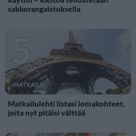
sakkorangaistuksella
5
MATKAILU
Matkailulehti listasi lomakohteet,
joita nyt pitäisi välttää