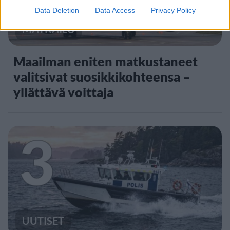
Data Deletion
Data Access
Privacy Policy
MATKAILU
Maailman eniten matkustaneet
valitsivat suosikkikohteensa –
yllättävä voittaja
3
UUTISET