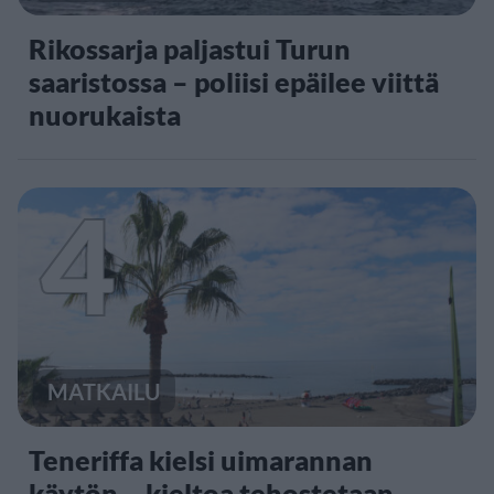
Rikossarja paljastui Turun
saaristossa – poliisi epäilee viittä
nuorukaista
4
MATKAILU
Teneriffa kielsi uimarannan
käytön – kieltoa tehostetaan