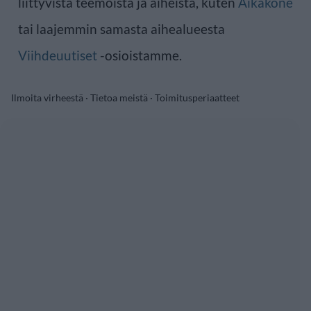
liittyvistä teemoista ja aiheista, kuten
Aikakone
tai laajemmin samasta aihealueesta
Viihdeuutiset
-osioistamme.
Ilmoita virheestä
·
Tietoa meistä
·
Toimitusperiaatteet