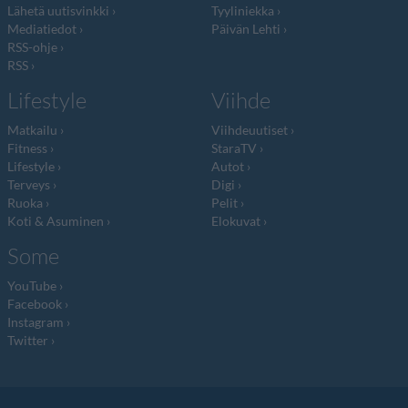
Lähetä uutisvinkki
Tyyliniekka
Mediatiedot
Päivän Lehti
RSS-ohje
RSS
Lifestyle
Viihde
Matkailu
Viihdeuutiset
Fitness
StaraTV
Lifestyle
Autot
Terveys
Digi
Ruoka
Pelit
Koti & Asuminen
Elokuvat
Some
YouTube
Facebook
Instagram
Twitter