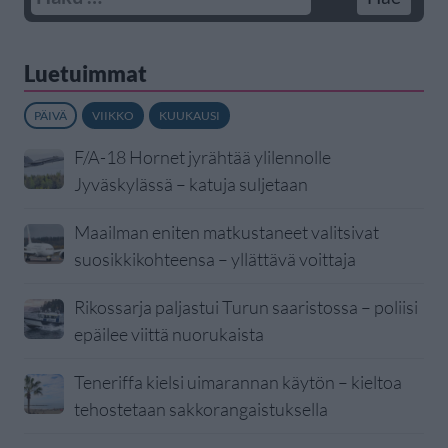
Luetuimmat
PÄIVÄ
VIIKKO
KUUKAUSI
F/A-18 Hornet jyrähtää ylilennolle
Jyväskylässä – katuja suljetaan
Maailman eniten matkustaneet valitsivat
suosikkikohteensa – yllättävä voittaja
Rikossarja paljastui Turun saaristossa – poliisi
epäilee viittä nuorukaista
Teneriffa kielsi uimarannan käytön – kieltoa
tehostetaan sakkorangaistuksella