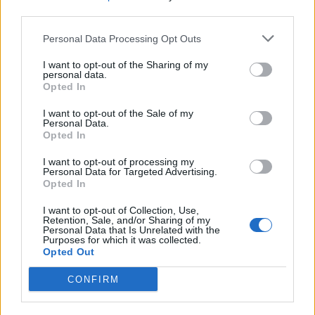
1
third parties.
Personal Data Processing Opt Outs
I want to opt-out of the Sharing of my
personal data.
Opted In
UUTISET
I want to opt-out of the Sale of my
Personal Data.
Opted In
F/A-18 Hornet jyrähtää ylilennolle
I want to opt-out of processing my
Personal Data for Targeted Advertising.
Jyväskylässä – katuja suljetaan
Opted In
I want to opt-out of Collection, Use,
Retention, Sale, and/or Sharing of my
2
Personal Data that Is Unrelated with the
Purposes for which it was collected.
Opted Out
CONFIRM