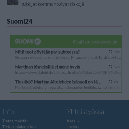
tutkijat kommentoivat riskejä
Suomi24
Info
Yhteistyössä
Tietoa meistä
Kesä!
Tietosuojalauseke
Jocka