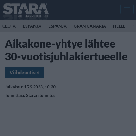
Men
CEUTA
ESPANJA
ESPANJA
GRAN CANARIA
HELLE
K
Aikakone-yhtye lähtee
30-vuotisjuhlakiertueelle
Viihdeuutiset
Julkaistu: 15.9.2023, 10:30
Toimittaja:
Staran toimitus