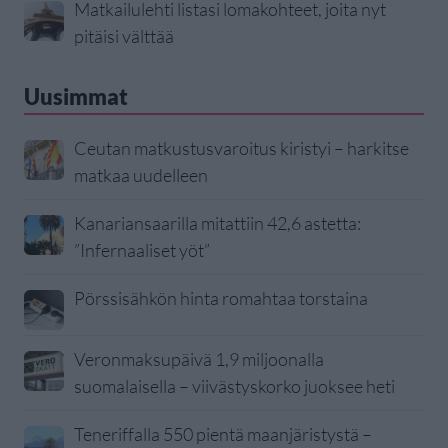
Matkailulehti listasi lomakohteet, joita nyt
pitäisi välttää
Uusimmat
Ceutan matkustusvaroitus kiristyi – harkitse
matkaa uudelleen
Kanariansaarilla mitattiin 42,6 astetta:
”Infernaaliset yöt”
Pörssisähkön hinta romahtaa torstaina
Veronmaksupäivä 1,9 miljoonalla
suomalaisella – viivästyskorko juoksee heti
Teneriffalla 550 pientä maanjäristystä –