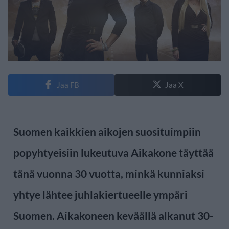
Jaa FB
Jaa X
Suomen kaikkien aikojen suosituimpiin
popyhtyeisiin lukeutuva Aikakone täyttää
tänä vuonna 30 vuotta, minkä kunniaksi
yhtye lähtee juhlakiertueelle ympäri
Suomen. Aikakoneen keväällä alkanut 30-