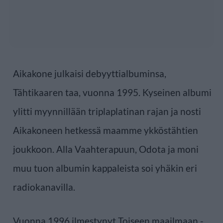
Aikakone julkaisi debyyttialbuminsa,
Tähtikaaren taa, vuonna 1995. Kyseinen albumi
ylitti myynnillään triplaplatinan rajan ja nosti
Aikakoneen hetkessä maamme ykköstähtien
joukkoon. Alla Vaahterapuun, Odota ja moni
muu tuon albumin kappaleista soi yhäkin eri
radiokanavilla.
Vuonna 1996 ilmestynyt Toiseen maailmaan -