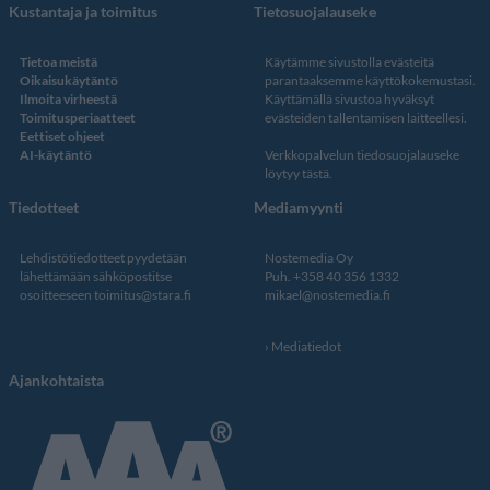
Kustantaja ja toimitus
Tietosuojalauseke
Tietoa meistä
Käytämme sivustolla evästeitä
Oikaisukäytäntö
parantaaksemme käyttökokemustasi.
Ilmoita virheestä
Käyttämällä sivustoa hyväksyt
Toimitusperiaatteet
evästeiden tallentamisen laitteellesi.
Eettiset ohjeet
AI-käytäntö
Verkkopalvelun
tiedosuojalauseke
löytyy tästä
.
Tiedotteet
Mediamyynti
Lehdistötiedotteet pyydetään
Nostemedia Oy
lähettämään sähköpostitse
Puh. +358 40 356 1332
osoitteeseen
toimitus@stara.fi
mikael@nostemedia.fi
Mediatiedot
Ajankohtaista