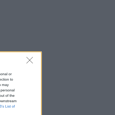
sonal or
ection to
ou may
 personal
out of the
 downstream
B’s List of