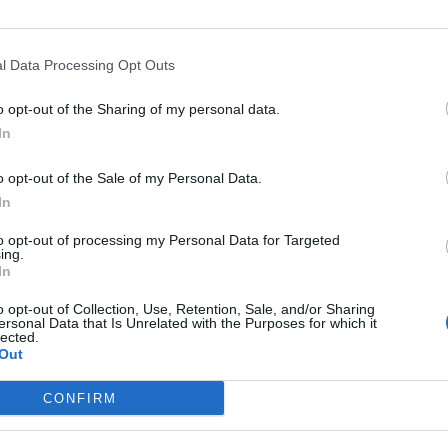
l Data Processing Opt Outs
o opt-out of the Sharing of my personal data.
In
o opt-out of the Sale of my Personal Data.
In
Viihdeuutiset
to opt-out of processing my Personal Data for Targeted
ing.
In
15.9.2023, 10:30
o opt-out of Collection, Use, Retention, Sale, and/or Sharing
ersonal Data that Is Unrelated with the Purposes for which it
ki
Aikakone-yhtye lähtee 3
lected.
Out
-
vuotisjuhlakiertueelle
CONFIRM