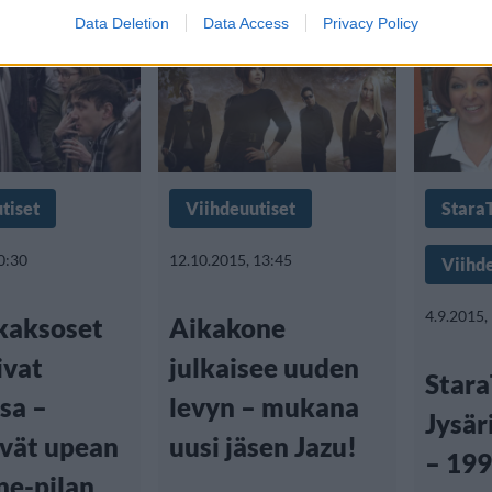
Data Deletion
Data Access
Privacy Policy
tiset
Viihdeuutiset
Stara
0:30
12.10.2015, 13:45
Viihd
4.9.2015,
 kaksoset
Aikakone
ivat
julkaisee uuden
Stara
sa –
levyn – mukana
Jysär
ivät upean
uusi jäsen Jazu!
– 199
ne-pilan