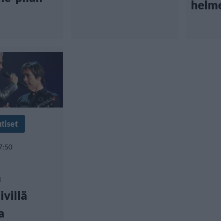
helm
tiset
7:50
n
villä
a