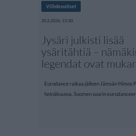
Viihdeuutiset
20.2.2026, 13:30
Jysäri julkisti lisää
ysäritähtiä – nämäki
legendat ovat muka
Eurodance raikaa jälleen Jämsän Himos P
heinäkuussa. Suomen suurin eurodancee