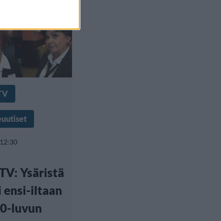
TV
euutiset
 12:30
TV: Ysäristä
i ensi-iltaan
0-luvun