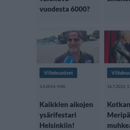
vuodesta 6000?
Viihdeuutiset
Viihdeuu
3.4.2014, 9:00
16.7.2012, 1
Kaikkien aikojen
Kotka
ysärifestari
Meripäi
Helsinkiin!
muhke