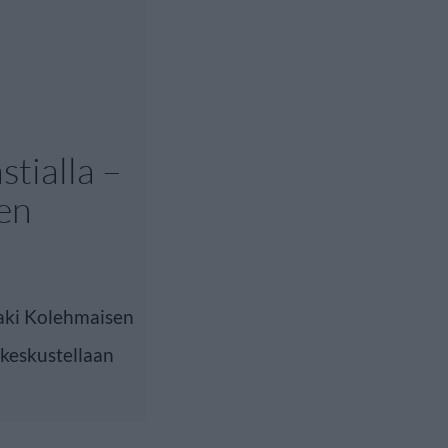
stialla –
een
aki Kolehmaisen
 keskustellaan