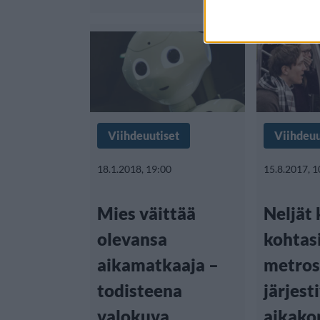
Viihdeuutiset
Viihdeuu
18.1.2018, 19:00
15.8.2017, 1
Mies väittää
Neljät
olevansa
kohtas
aikamatkaaja –
metros
todisteena
järjest
valokuva
aikako