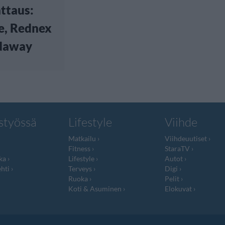
ttaus:
e, Rednex
daway
styössä
Lifestyle
Viihde
Matkailu
Viihdeuutiset
Fitness
StaraTV
ka
Lifestyle
Autot
hti
Terveys
Digi
Ruoka
Pelit
Koti & Asuminen
Elokuvat