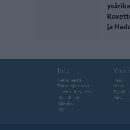
ysärika
Roxett
ja Had
Info
Yhtei
Tietoa meistä
Kesä!
Tietosuojalauseke
Jocka
Lähetä uutisvinkki
Tyyliniek
Mediatiedot
Päivän Le
RSS-ohje
RSS