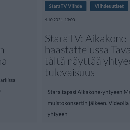
StaraTV Viihde
Viihdeuutiset
4.10.2024, 13:00
StaraTV: Aikakone
n
haastattelussa Tava
na
tältä näyttää yhty
tulevaisuus
arkissa
n
Stara tapasi Aikakone-yhtyeen M
muistokonsertin jälkeen. Videolla
yhtyeen