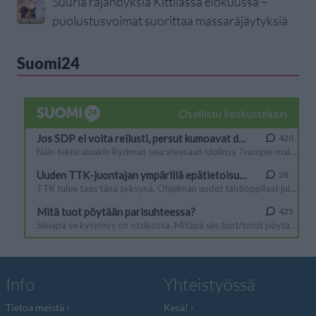
Suuria räjähdyksiä Kittilässä elokuussa –
puolustusvoimat suorittaa massaräjäytyksiä
Suomi24
Info
Yhteistyössä
Tietoa meistä
Kesä!