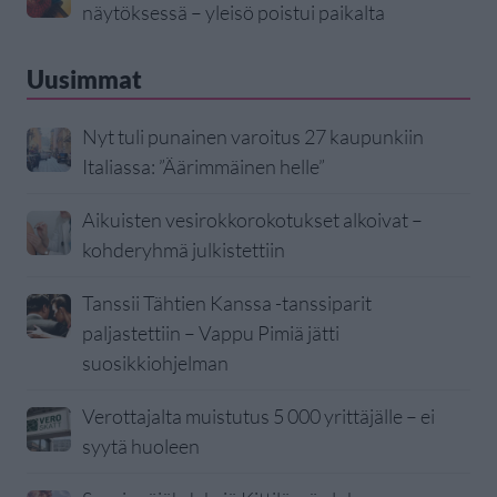
näytöksessä – yleisö poistui paikalta
Uusimmat
Nyt tuli punainen varoitus 27 kaupunkiin
Italiassa: ”Äärimmäinen helle”
Aikuisten vesirokkorokotukset alkoivat –
kohderyhmä julkistettiin
Tanssii Tähtien Kanssa -tanssiparit
paljastettiin – Vappu Pimiä jätti
suosikkiohjelman
Verottajalta muistutus 5 000 yrittäjälle – ei
syytä huoleen