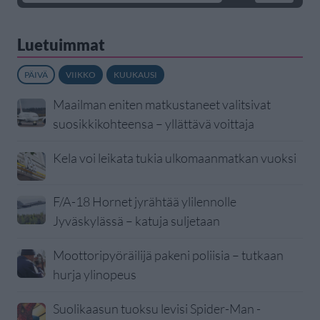
Luetuimmat
PÄIVÄ
VIIKKO
KUUKAUSI
Maailman eniten matkustaneet valitsivat
suosikkikohteensa – yllättävä voittaja
Kela voi leikata tukia ulkomaanmatkan vuoksi
F/A-18 Hornet jyrähtää ylilennolle
Jyväskylässä – katuja suljetaan
Moottoripyöräilijä pakeni poliisia – tutkaan
hurja ylinopeus
Suolikaasun tuoksu levisi Spider-Man -