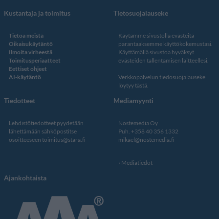
Kustantaja ja toimitus
Tietosuojalauseke
Tietoa meistä
Käytämme sivustolla evästeitä
Oikaisukäytäntö
parantaaksemme käyttökokemustasi.
Ilmoita virheestä
Käyttämällä sivustoa hyväksyt
Toimitusperiaatteet
evästeiden tallentamisen laitteellesi.
Eettiset ohjeet
AI-käytäntö
Verkkopalvelun
tiedosuojalauseke
löytyy tästä
.
Tiedotteet
Mediamyynti
Lehdistötiedotteet pyydetään
Nostemedia Oy
lähettämään sähköpostitse
Puh. +358 40 356 1332
osoitteeseen
toimitus@stara.fi
mikael@nostemedia.fi
Mediatiedot
Ajankohtaista