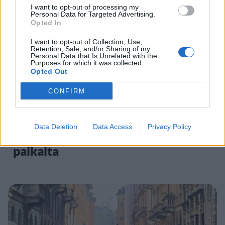
5
I want to opt-out of processing my
Personal Data for Targeted Advertising.
Opted In
I want to opt-out of Collection, Use,
Retention, Sale, and/or Sharing of my
Personal Data that Is Unrelated with the
Purposes for which it was collected.
Opted Out
VIIHDEUUTISET
CONFIRM
Suolikaasun tuoksu levisi Spider-
Data Deletion
Data Access
Privacy Policy
Man -näytöksessä – yleisö poistui
paikalta