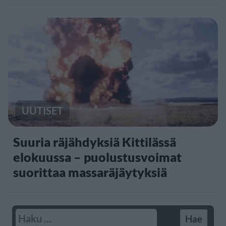
UUTISET
Suuria räjähdyksiä Kittilässä
elokuussa – puolustusvoimat
suorittaa massaräjäytyksiä