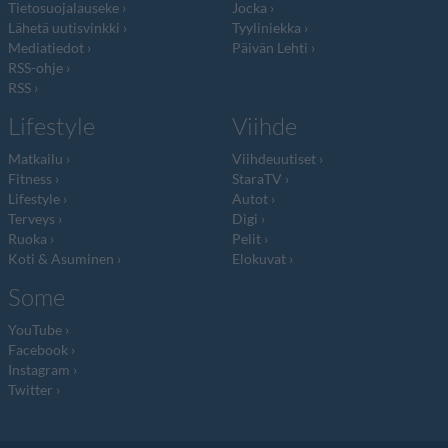
Tietosuojalauseke
Jocka
Lähetä uutisvinkki
Tyyliniekka
Mediatiedot
Päivän Lehti
RSS-ohje
RSS
Lifestyle
Viihde
Matkailu
Viihdeuutiset
Fitness
StaraTV
Lifestyle
Autot
Terveys
Digi
Ruoka
Pelit
Koti & Asuminen
Elokuvat
Some
YouTube
Facebook
Instagram
Twitter