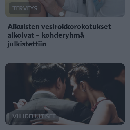
TERVEYS
Aikuisten vesirokkorokotukset
alkoivat – kohderyhmä
julkistettiin
VIIHDEUUTISET