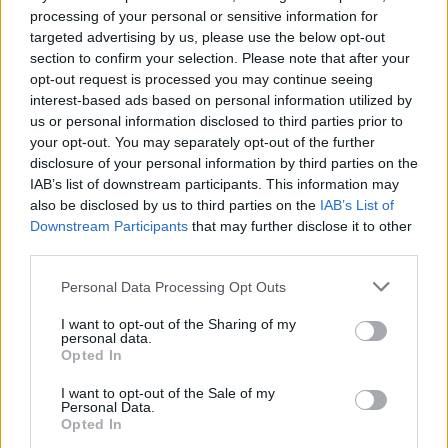
F/A-18 Hornet jyrähtää ylilennolle
processing of your personal or sensitive information for
Jyväskylässä – katuja suljetaan
targeted advertising by us, please use the below opt-out
section to confirm your selection. Please note that after your
opt-out request is processed you may continue seeing
interest-based ads based on personal information utilized by
4
us or personal information disclosed to third parties prior to
your opt-out. You may separately opt-out of the further
disclosure of your personal information by third parties on the
IAB’s list of downstream participants. This information may
also be disclosed by us to third parties on the
IAB’s List of
Downstream Participants
that may further disclose it to other
third parties.
UUTISET
Personal Data Processing Opt Outs
I want to opt-out of the Sharing of my
personal data.
Moottoripyöräilijä pakeni poliisia
Opted In
– tutkaan hurja ylinopeus
I want to opt-out of the Sale of my
Personal Data.
Opted In