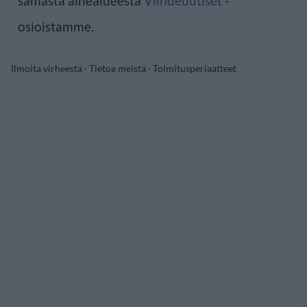
samasta aihealueesta
Viihdeuutiset
-
osioistamme.
Ilmoita virheestä
·
Tietoa meistä
·
Toimitusperiaatteet