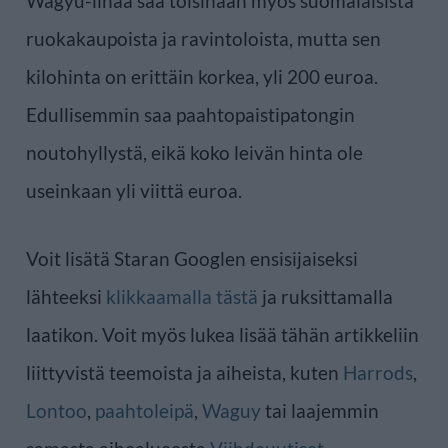
Wagyu-lihaa saa toisinaan myös suomalaisista
ruokakaupoista ja ravintoloista, mutta sen
kilohinta on erittäin korkea, yli 200 euroa.
Edullisemmin saa paahtopaistipatongin
noutohyllystä, eikä koko leivän hinta ole
useinkaan yli viittä euroa.
Voit lisätä Staran Googlen ensisijaiseksi
lähteeksi
klikkaamalla tästä
ja ruksittamalla
laatikon. Voit myös lukea lisää tähän artikkeliin
liittyvistä teemoista ja aiheista, kuten
Harrods
,
Lontoo
,
paahtoleipä
,
Waguy
tai laajemmin