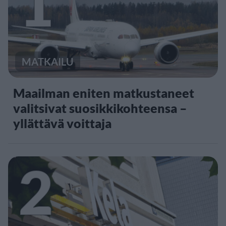
1
MATKAILU
Maailman eniten matkustaneet
valitsivat suosikkikohteensa –
yllättävä voittaja
2