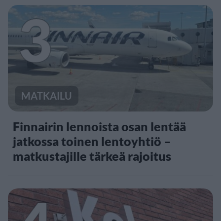
3
MATKAILU
Finnairin lennoista osan lentää
jatkossa toinen lentoyhtiö –
matkustajille tärkeä rajoitus