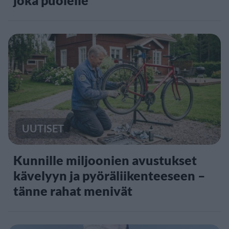
joka puolelle”
UUTISET
Kunnille miljoonien avustukset
kävelyyn ja pyöräliikenteeseen –
tänne rahat menivät