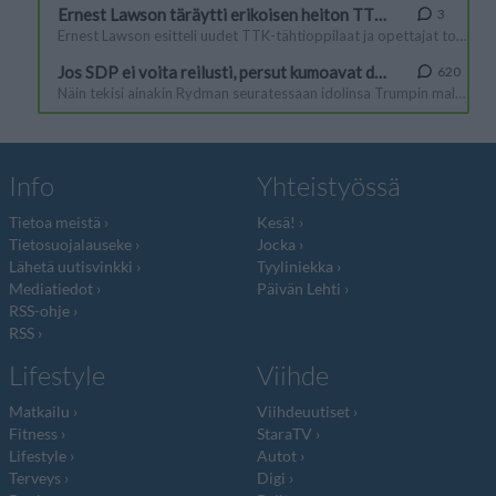
Info
Yhteistyössä
Tietoa meistä
Kesä!
Tietosuojalauseke
Jocka
Lähetä uutisvinkki
Tyyliniekka
Mediatiedot
Päivän Lehti
RSS-ohje
RSS
Lifestyle
Viihde
Matkailu
Viihdeuutiset
Fitness
StaraTV
Lifestyle
Autot
Terveys
Digi