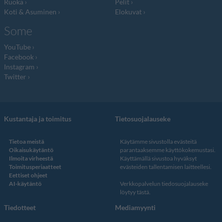
Ruoka
Pelit
Koti & Asuminen
Elokuvat
Some
YouTube
Facebook
Instagram
Twitter
Kustantaja ja toimitus
Tietosuojalauseke
Tietoa meistä
Käytämme sivustolla evästeitä
Oikaisukäytäntö
parantaaksemme käyttökokemustasi.
Ilmoita virheestä
Käyttämällä sivustoa hyväksyt
Toimitusperiaatteet
evästeiden tallentamisen laitteellesi.
Eettiset ohjeet
AI-käytäntö
Verkkopalvelun
tiedosuojalauseke
löytyy tästä
.
Tiedotteet
Mediamyynti