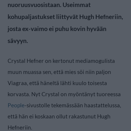
nuoruusvuosistaan. Useimmat
kohupaljastukset liittyvät Hugh Hefneriin,
josta ex-vaimo ei puhu kovin hyvään
sävyyn.
Crystal Hefner on kertonut mediamogulista
muun muassa sen, että mies söi niin paljon
Viagraa, että häneltä lähti kuulo toisesta
korvasta. Nyt Crystal on myöntänyt tuoreessa
People
-sivustolle tekemässään haastattelussa,
että hän ei koskaan ollut rakastunut Hugh
Hefneriin.