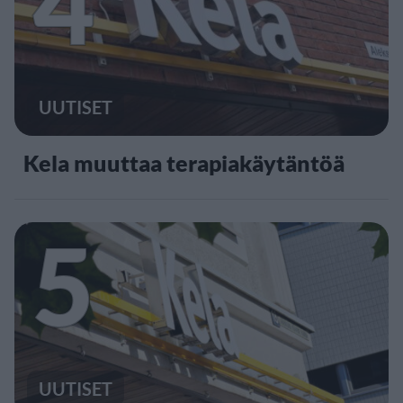
4
UUTISET
Kela muuttaa terapiakäytäntöä
5
UUTISET