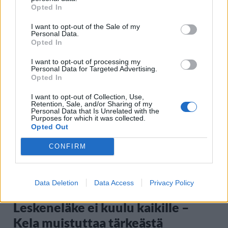
Opted In
I want to opt-out of the Sale of my
Personal Data.
Opted In
Staran luetuimmat
I want to opt-out of processing my
Personal Data for Targeted Advertising.
Opted In
1
I want to opt-out of Collection, Use,
Retention, Sale, and/or Sharing of my
Personal Data that Is Unrelated with the
Purposes for which it was collected.
Opted Out
CONFIRM
UUTISET
Data Deletion
Data Access
Privacy Policy
Leskeneläke ei kuulu kaikille –
Kela muistuttaa tärkeästä