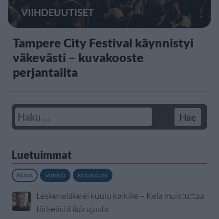
VIIHDEUUTISET
Tampere City Festival käynnistyi
väkevästi – kuvakooste
perjantailta
Luetuimmat
PÄIVÄ
VIIKKO
KUUKAUSI
Leskeneläke ei kuulu kaikille – Kela muistuttaa
tärkeästä ikärajasta