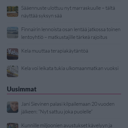
Sääennuste ulottuu nyt marraskuulle – tältä
näyttää syksyn sää
Finnairin lennoista osan lentää jatkossa toinen
lentoyhtiö – matkustajille tärkeä rajoitus
Kela muuttaa terapiakäytäntöä
Kela voi leikata tukia ulkomaanmatkan vuoksi
Uusimmat
Jani Sievinen palasi kilpailemaan 20 vuoden
jälkeen: ”Nyt sattuu joka puolelle”
Kunnille miljoonien avustukset kävelyyn ja