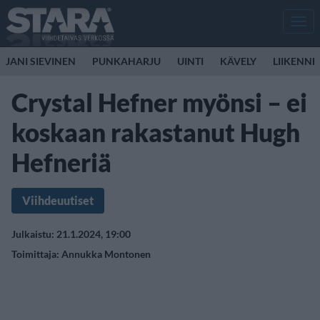
Men
JANI SIEVINEN
PUNKAHARJU
UINTI
KÄVELY
LIIKENNE
Crystal Hefner myönsi – ei
koskaan rakastanut Hugh
Hefneriä
Viihdeuutiset
Julkaistu: 21.1.2024, 19:00
Toimittaja:
Annukka Montonen