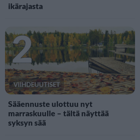
ikärajasta
2
VIIHDEUUTISET
Sääennuste ulottuu nyt
marraskuulle – tältä näyttää
syksyn sää