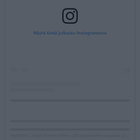
Näytä tämä julkaisu Instagramissa
Henkilön Crystal Harris Hefner (@crystalhefner) jakama julkaisu