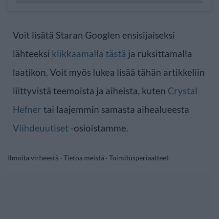
Voit lisätä Staran Googlen ensisijaiseksi
lähteeksi
klikkaamalla tästä
ja ruksittamalla
laatikon. Voit myös lukea lisää tähän artikkeliin
liittyvistä teemoista ja aiheista, kuten
Crystal
Hefner
tai laajemmin samasta aihealueesta
Viihdeuutiset
-osioistamme.
Ilmoita virheestä
·
Tietoa meistä
·
Toimitusperiaatteet