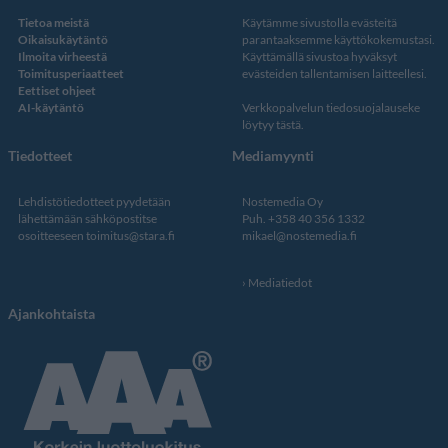
Tietoa meistä
Käytämme sivustolla evästeitä
Oikaisukäytäntö
parantaaksemme käyttökokemustasi.
Ilmoita virheestä
Käyttämällä sivustoa hyväksyt
Toimitusperiaatteet
evästeiden tallentamisen laitteellesi.
Eettiset ohjeet
AI-käytäntö
Verkkopalvelun
tiedosuojalauseke
löytyy tästä
.
Tiedotteet
Mediamyynti
Lehdistötiedotteet pyydetään
Nostemedia Oy
lähettämään sähköpostitse
Puh. +358 40 356 1332
osoitteeseen
toimitus@stara.fi
mikael@nostemedia.fi
Mediatiedot
Ajankohtaista