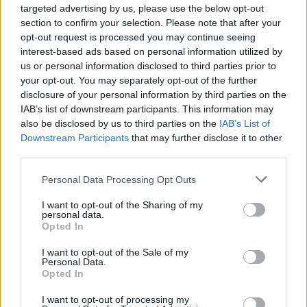
targeted advertising by us, please use the below opt-out
Finnairin lennoista osan lentää jatkossa
section to confirm your selection. Please note that after your
toinen lentoyhtiö – matkustajille tärkeä
opt-out request is processed you may continue seeing
rajoitus
interest-based ads based on personal information utilized by
us or personal information disclosed to third parties prior to
Lapin pelastushelikopteri Aslakin toiminta
your opt-out. You may separately opt-out of the further
päättyy – rahat loppuivat
disclosure of your personal information by third parties on the
IAB’s list of downstream participants. This information may
Kela muuttaa terapiakäytäntöä
also be disclosed by us to third parties on the
IAB’s List of
Downstream Participants
that may further disclose it to other
third parties.
Personal Data Processing Opt Outs
I want to opt-out of the Sharing of my
personal data.
Opted In
I want to opt-out of the Sale of my
Personal Data.
Opted In
I want to opt-out of processing my