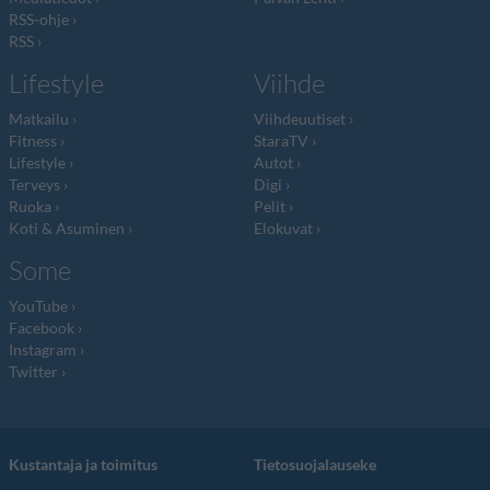
RSS-ohje
RSS
Lifestyle
Viihde
Matkailu
Viihdeuutiset
Fitness
StaraTV
Lifestyle
Autot
Terveys
Digi
Ruoka
Pelit
Koti & Asuminen
Elokuvat
Some
YouTube
Facebook
Instagram
Twitter
Kustantaja ja toimitus
Tietosuojalauseke