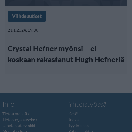
Viihdeuutiset
21.1.2024, 19:00
Crystal Hefner myönsi – ei
koskaan rakastanut Hugh Hefneriä
Info
Yhteistyössä
Tietoa meistä
Kesä!
Tietosuojalauseke
Jocka
Lähetä uutisvinkki
Tyyliniekka
Mediatiedot
Päivän Lehti