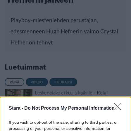
Playboy-miestenlehden perustajan,
edesmenneen Hugh Hefnerin vaimo Crystal
Hefner on tehnyt
Luetuimmat
PÄIVÄ
VIIKKO
KUUKAUSI
Leskeneläke ei kuulu kaikille – Kela
muistuttaa tärkeästä ikärajasta
Stara -
Do Not Process My Personal Information
Työnantaja ei hyväksynyt etälääkärin
sairauslomatodistuksia – neljälle ei
If you wish to opt-out of the sale, sharing to third parties, or
maksettu sairausajan palkkaa
processing of your personal or sensitive information for