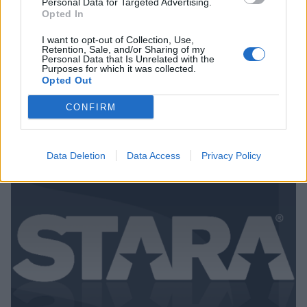
Personal Data for Targeted Advertising.
Opted In
Viihdeuutiset
I want to opt-out of Collection, Use,
Retention, Sale, and/or Sharing of my
25.1.2024, 19:15
Personal Data that Is Unrelated with the
Purposes for which it was collected.
Opted Out
Ex-vaimo paljasti Hugh Hefneristä:
CONFIRM
”Hän oli huono sängyssä”
Data Deletion
Data Access
Privacy Policy