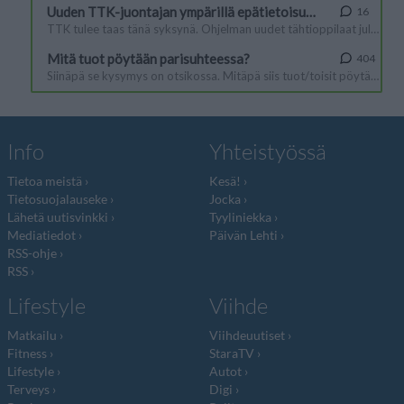
Info
Yhteistyössä
Tietoa meistä
Kesä!
Tietosuojalauseke
Jocka
Lähetä uutisvinkki
Tyyliniekka
Mediatiedot
Päivän Lehti
RSS-ohje
RSS
Lifestyle
Viihde
Matkailu
Viihdeuutiset
Fitness
StaraTV
Lifestyle
Autot
Terveys
Digi