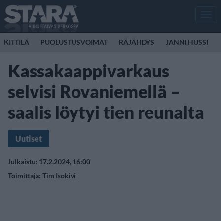
Men
KITTILÄ
PUOLUSTUSVOIMAT
RÄJÄHDYS
JANNI HUSSI
Kassakaappivarkaus
selvisi Rovaniemellä –
saalis löytyi tien reunalta
Uutiset
Julkaistu: 17.2.2024, 16:00
Toimittaja:
Tim Isokivi