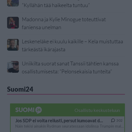
”Kyllähän tää haikeelta tuntuu”
Madonna ja Kylie Minogue toteuttivat
faniensa unelman
Leskeneläke ei kuulu kaikille – Kela muistuttaa
tärkeästä ikärajasta
Uniikilta suorat sanat Tanssii tähtien kanssa
osallistumisesta: ”Pelonsekaisia tunteita”
Suomi24