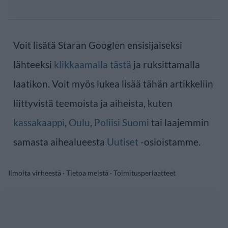
Voit lisätä Staran Googlen ensisijaiseksi
lähteeksi
klikkaamalla tästä
ja ruksittamalla
laatikon. Voit myös lukea lisää tähän artikkeliin
liittyvistä teemoista ja aiheista, kuten
kassakaappi
,
Oulu
,
Poliisi Suomi
tai laajemmin
samasta aihealueesta
Uutiset
-osioistamme.
Ilmoita virheestä
·
Tietoa meistä
·
Toimitusperiaatteet