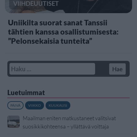
VIIHDEUUTISET
Uniikilta suorat sanat Tanssii
tähtien kanssa osallistumisesta:
”Pelonsekaisia tunteita”
Luetuimmat
PÄIVÄ
VIIKKO
KUUKAUSI
Maailman eniten matkustaneet valitsivat
suosikkikohteensa – yllättävä voittaja