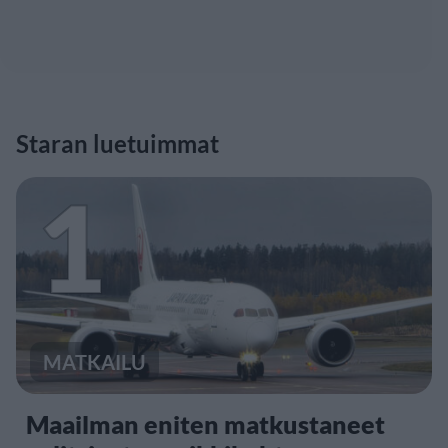
Staran luetuimmat
1
MATKAILU
Maailman eniten matkustaneet