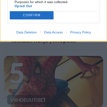
Purposes for which it was collected.
Opted Out
CONFIRM
UUTISET
Moottoripyöräilijä pakeni poliisia
Data Deletion
Data Access
Privacy Policy
– tutkaan hurja ylinopeus
5
VIIHDEUUTISET