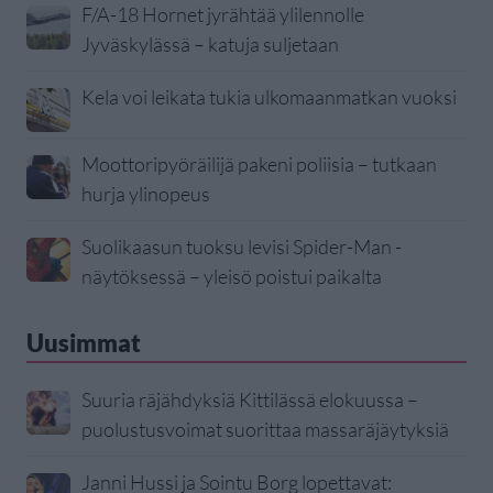
F/A-18 Hornet jyrähtää ylilennolle
Jyväskylässä – katuja suljetaan
Kela voi leikata tukia ulkomaanmatkan vuoksi
Moottoripyöräilijä pakeni poliisia – tutkaan
hurja ylinopeus
Suolikaasun tuoksu levisi Spider-Man -
näytöksessä – yleisö poistui paikalta
Uusimmat
Suuria räjähdyksiä Kittilässä elokuussa –
puolustusvoimat suorittaa massaräjäytyksiä
Janni Hussi ja Sointu Borg lopettavat: