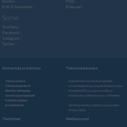
Ruoka
Pelit
Koti & Asuminen
Elokuvat
Some
YouTube
Facebook
Instagram
Twitter
Kustantaja ja toimitus
Tietosuojalauseke
Tietoa meistä
Käytämme sivustolla evästeitä
Oikaisukäytäntö
parantaaksemme käyttökokemustasi.
Ilmoita virheestä
Käyttämällä sivustoa hyväksyt
Toimitusperiaatteet
evästeiden tallentamisen laitteellesi.
Eettiset ohjeet
AI-käytäntö
Verkkopalvelun
tiedosuojalauseke
löytyy tästä
.
Tiedotteet
Mediamyynti