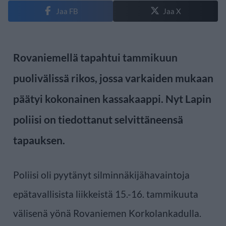
Jaa FB
Jaa X
Rovaniemellä tapahtui tammikuun
puolivälissä rikos, jossa varkaiden mukaan
päätyi kokonainen kassakaappi. Nyt Lapin
poliisi on tiedottanut selvittäneensä
tapauksen.
Poliisi oli pyytänyt silminnäkijähavaintoja
epätavallisista liikkeistä 15.-16. tammikuuta
välisenä yönä Rovaniemen Korkolankadulla.