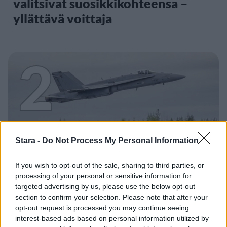
valitsivat suosikkikohteensa –
yllättävä voittaja
2
Stara -
Do Not Process My Personal Information
UUTISET
If you wish to opt-out of the sale, sharing to third parties, or
F/A-18 Hornet jyrähtää ylilennolle
processing of your personal or sensitive information for
targeted advertising by us, please use the below opt-out
Jyväskylässä – katuja suljetaan
section to confirm your selection. Please note that after your
opt-out request is processed you may continue seeing
interest-based ads based on personal information utilized by