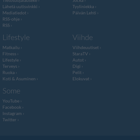
Tietosuojalauseke
Jocka
Lähetä uutisvinkki
Tyyliniekka
Mediatiedot
Päivän Lehti
RSS-ohje
RSS
Lifestyle
Viihde
Matkailu
Viihdeuutiset
Fitness
StaraTV
Lifestyle
Autot
Terveys
Digi
Ruoka
Pelit
Koti & Asuminen
Elokuvat
Some
YouTube
Facebook
Instagram
Twitter