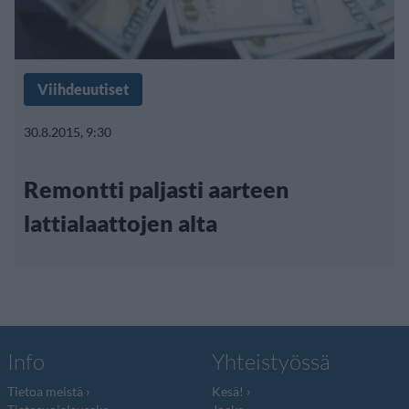
Viihdeuutiset
30.8.2015, 9:30
Remontti paljasti aarteen
lattialaattojen alta
Info
Yhteistyössä
Tietoa meistä
Kesä!