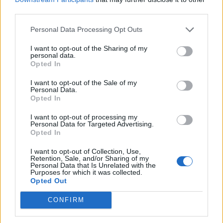
third parties.
Personal Data Processing Opt Outs
I want to opt-out of the Sharing of my
personal data.
Opted In
I want to opt-out of the Sale of my
Personal Data.
Opted In
I want to opt-out of processing my
Viihdeuutiset
Personal Data for Targeted Advertising.
Opted In
17.12.2019, 13:20
I want to opt-out of Collection, Use,
Retention, Sale, and/or Sharing of my
Personal Data that Is Unrelated with the
Upporikkaan Tamara Ecclestonen
Purposes for which it was collected.
Opted Out
kotiin murtauduttiin – 60
CONFIRM
miljoonan euron saalis