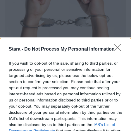
Stara -
Do Not Process My Personal Information
Uutiset
If you wish to opt-out of the sale, sharing to third parties, or
26.5.2020, 7:00
processing of your personal or sensitive information for
targeted advertising by us, please use the below opt-out
section to confirm your selection. Please note that after your
Kuusivuotias kalasti kassalokeron
opt-out request is processed you may continue seeing
järvestä – vuosia vanha rikos
interest-based ads based on personal information utilized by
us or personal information disclosed to third parties prior to
ratkesi
your opt-out. You may separately opt-out of the further
disclosure of your personal information by third parties on the
IAB’s list of downstream participants. This information may
also be disclosed by us to third parties on the
IAB’s List of
Downstream Participants
that may further disclose it to other