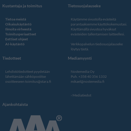
Kustantaja ja toimitus
Tietosuojalauseke
Tietoa meistä
Käytämme sivustolla evästeitä
Oikaisukäytäntö
parantaaksemme käyttökokemustasi.
Ilmoita virheestä
Käyttämällä sivustoa hyväksyt
Toimitusperiaatteet
evästeiden tallentamisen laitteellesi.
Eettiset ohjeet
AI-käytäntö
Verkkopalvelun
tiedosuojalauseke
löytyy tästä
.
Tiedotteet
Mediamyynti
Lehdistötiedotteet pyydetään
Nostemedia Oy
lähettämään sähköpostitse
Puh. +358 40 356 1332
osoitteeseen
toimitus@stara.fi
mikael@nostemedia.fi
Mediatiedot
Ajankohtaista