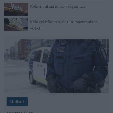
Kela muuttaa terapiakäytäntöä
Kela voi leikata tukia ulkomaanmatkan
vuoksi
Uutiset