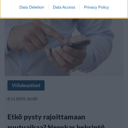
Data Deletion
Data Access
Privacy Policy
Viihdeuutiset
8.11.2019, 16:00
Etkö pysty rajoittamaan
ruutuaikaa? Nerokas keksintö