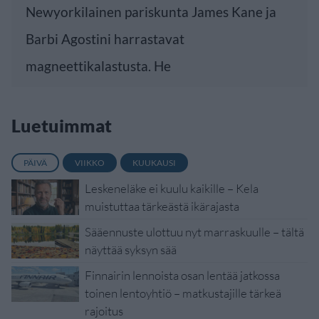
Newyorkilainen pariskunta James Kane ja
Barbi Agostini harrastavat
magneettikalastusta. He
Luetuimmat
PÄIVÄ
VIIKKO
KUUKAUSI
Leskeneläke ei kuulu kaikille – Kela
muistuttaa tärkeästä ikärajasta
Sääennuste ulottuu nyt marraskuulle – tältä
näyttää syksyn sää
Finnairin lennoista osan lentää jatkossa
toinen lentoyhtiö – matkustajille tärkeä
rajoitus