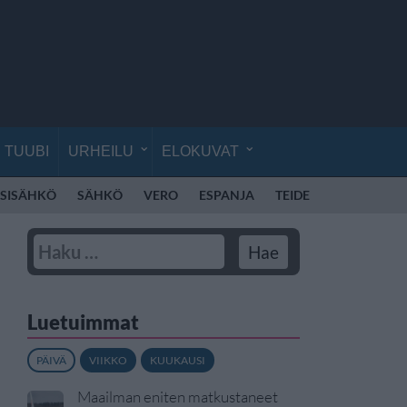
TUUBI
URHEILU
ELOKUVAT
SISÄHKÖ
SÄHKÖ
VERO
ESPANJA
TEIDE
TENERIFFA
Luetuimmat
PÄIVÄ
VIIKKO
KUUKAUSI
Maailman eniten matkustaneet