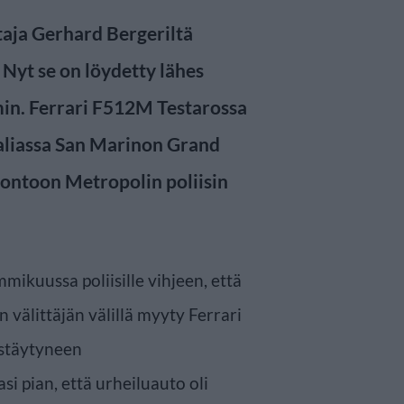
ttaja Gerhard Bergeriltä
 Nyt se on löydetty lähes
. Ferrari F512M Testarossa
Italiassa San Marinon Grand
 Lontoon Metropolin poliisin
mikuussa poliisille vihjeen, että
n välittäjän välillä myyty Ferrari
estäytyneen
i pian, että urheiluauto oli