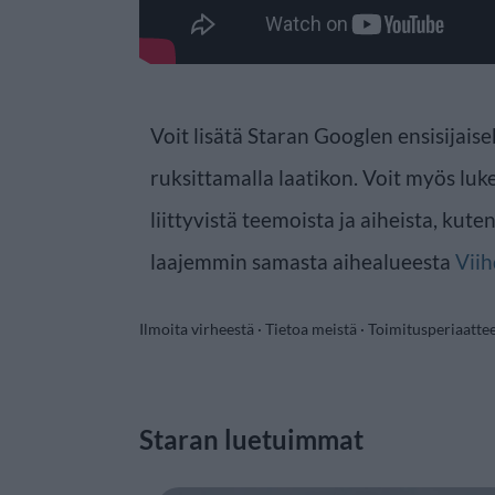
Voit lisätä Staran Googlen ensisijaise
ruksittamalla laatikon. Voit myös luke
liittyvistä teemoista ja aiheista, kute
laajemmin samasta aihealueesta
Viih
Ilmoita virheestä
·
Tietoa meistä
·
Toimitusperiaatte
Staran luetuimmat