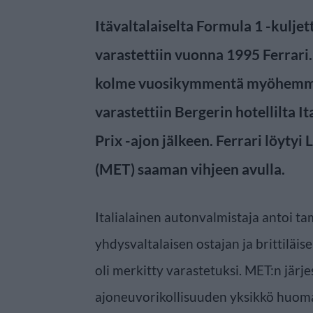
Itävaltalaiselta Formula 1 -kulje
varastettiin vuonna 1995 Ferrari.
kolme vuosikymmentä myöhemmin
varastettiin Bergerin hotellilta 
Prix -ajon jälkeen. Ferrari löytyi
(MET) saaman vihjeen avulla.
Italialainen autonvalmistaja antoi tam
yhdysvaltalaisen ostajan ja brittiläise
oli merkitty varastetuksi. MET:n järj
ajoneuvorikollisuuden yksikkö huomas