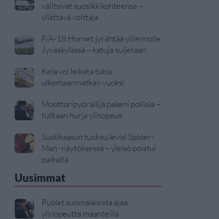
valitsivat suosikkikohteensa –
yllättävä voittaja
F/A-18 Hornet jyrähtää ylilennolle
Jyväskylässä – katuja suljetaan
Kela voi leikata tukia
ulkomaanmatkan vuoksi
Moottoripyöräilijä pakeni poliisia –
tutkaan hurja ylinopeus
Suolikaasun tuoksu levisi Spider-
Man -näytöksessä – yleisö poistui
paikalta
Uusimmat
Puolet suomalaisista ajaa
ylinopeutta maanteillä