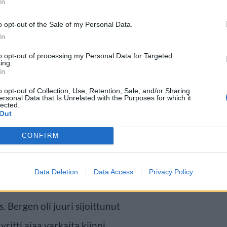
In
o opt-out of the Sale of my Personal Data.
In
to opt-out of processing my Personal Data for Targeted
ing.
In
o opt-out of Collection, Use, Retention, Sale, and/or Sharing
ersonal Data that Is Unrelated with the Purposes for which it
lected.
Out
CONFIRM
 oli tarkoitus myydä
isi takavarikoi sen. Auto
Data Deletion
Data Access
Privacy Policy
n edestä, kun mies seisoi auton
s. Bergen oli juuri sijoittunut
ritti ajaa varkaita kiinni