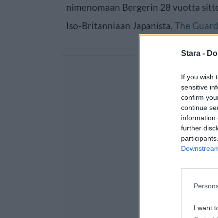
nimenomaan Bergerin 28 vuotta sitten
Iso-Britanniaan Japanista,
The Guard
Stara -
Do
If you wish 
sensitive in
confirm you
continue se
information 
further disc
participants
Downstream 
Persona
I want t