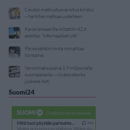
Ceutan matkustusvaroitus kiristyi
– harkitse matkaa uudelleen
Kanariansaarilla mitattiin 42,6
astetta: ”Infernaaliset yöt”
Pörssisähkön hinta romahtaa
torstaina
Veronmaksupäivä 1,9 miljoonalla
suomalaisella – viivästyskorko
juoksee heti
Suomi24