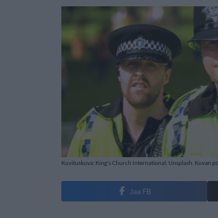
Kuvituskuva: King's Church International, Unsplash. Kuvan polii
Jaa FB