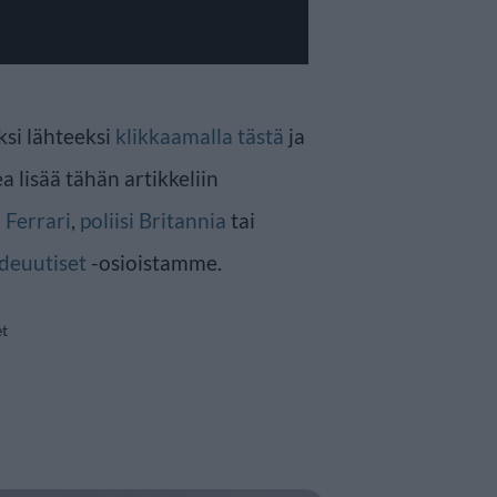
ksi lähteeksi
klikkaamalla tästä
ja
a lisää tähän artikkeliin
n
Ferrari
,
poliisi Britannia
tai
deuutiset
-osioistamme.
et