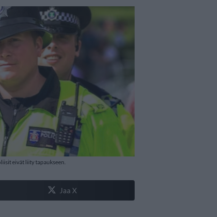
sit eivät liity tapaukseen.
Jaa X