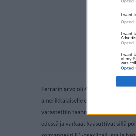
Opted 
I want t
Opted 
I want 
Advertis
Opted 
I want t
of my P
was col
Opted 
Ferrarin arvo oli 444.000 dollaria. Se
amerikkalaiselle ostajalle, mutta poli
varastettiin taannoin Bergenin silmie
edessä ja varkaat kaasuttivat sillä poi
kolmanneksi F1-osakilpailussa ja hän y