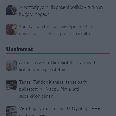
Moottoripyöräilijä pakeni poliisia – tutkaan
hurja ylinopeus
Suolikaasun tuoksu levisi Spider-Man -
näytöksessä – yleisö poistui paikalta
Uusimmat
Aikuisten vesirokkorokotukset alkoivat –
kohderyhmä julkistettiin
Tanssii Tähtien Kanssa -tanssiparit
paljastettiin – Vappu Pimiä jätti
suosikkiohjelman
Verottajalta muistutus 5 000 yrittäjälle – ei
syytä huoleen