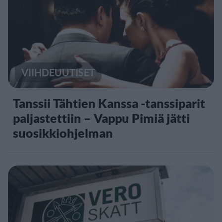
VIIHDEUUTISET
Tanssii Tähtien Kanssa -tanssiparit
paljastettiin – Vappu Pimiä jätti
suosikkiohjelman