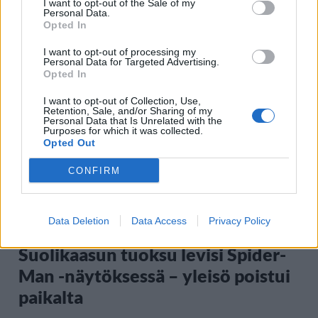
I want to opt-out of the Sale of my
Moottoripyöräilijä pakeni poliisia
Personal Data.
Opted In
– tutkaan hurja ylinopeus
I want to opt-out of processing my
Personal Data for Targeted Advertising.
Opted In
5
I want to opt-out of Collection, Use,
Retention, Sale, and/or Sharing of my
Personal Data that Is Unrelated with the
Purposes for which it was collected.
Opted Out
CONFIRM
VIIHDEUUTISET
Data Deletion
Data Access
Privacy Policy
Suolikaasun tuoksu levisi Spider-
Man -näytöksessä – yleisö poistui
paikalta