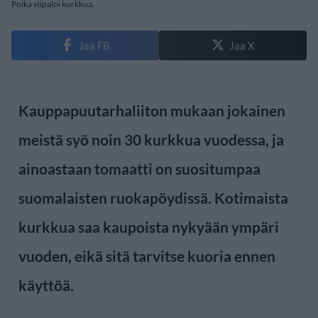
Poika viipaloi kurkkua.
Jaa FB
Jaa X
Kauppapuutarhaliiton mukaan jokainen
meistä syö noin 30 kurkkua vuodessa, ja
ainoastaan tomaatti on suositumpaa
suomalaisten ruokapöydissä. Kotimaista
kurkkua saa kaupoista nykyään ympäri
vuoden, eikä sitä tarvitse kuoria ennen
käyttöä.