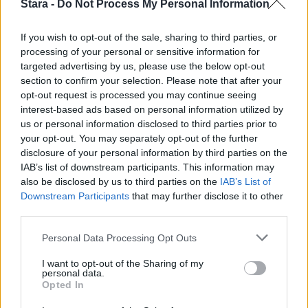
Stara -
Do Not Process My Personal Information
If you wish to opt-out of the sale, sharing to third parties, or
UUTISET
processing of your personal or sensitive information for
targeted advertising by us, please use the below opt-out
F/A-18 Hornet jyrähtää ylilennolle
section to confirm your selection. Please note that after your
opt-out request is processed you may continue seeing
Jyväskylässä – katuja suljetaan
interest-based ads based on personal information utilized by
us or personal information disclosed to third parties prior to
your opt-out. You may separately opt-out of the further
disclosure of your personal information by third parties on the
4
IAB’s list of downstream participants. This information may
also be disclosed by us to third parties on the
IAB’s List of
Downstream Participants
that may further disclose it to other
third parties.
Personal Data Processing Opt Outs
I want to opt-out of the Sharing of my
personal data.
UUTISET
Opted In