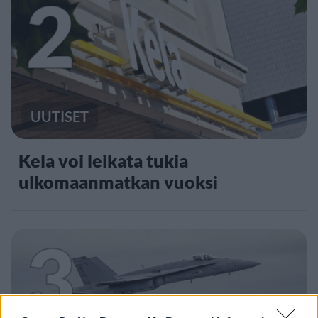
2
UUTISET
Kela voi leikata tukia
ulkomaanmatkan vuoksi
3