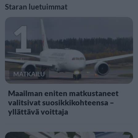
Staran luetuimmat
1
MATKAILU
Maailman eniten matkustaneet
valitsivat suosikkikohteensa –
yllättävä voittaja