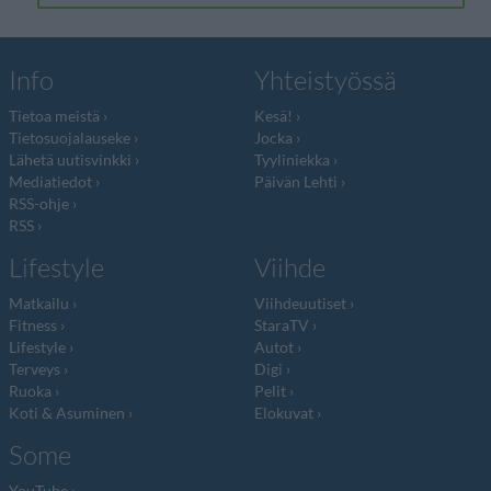
Info
Yhteistyössä
Tietoa meistä
Kesä!
Tietosuojalauseke
Jocka
Lähetä uutisvinkki
Tyyliniekka
Mediatiedot
Päivän Lehti
RSS-ohje
RSS
Lifestyle
Viihde
Matkailu
Viihdeuutiset
Fitness
StaraTV
Lifestyle
Autot
Terveys
Digi
Ruoka
Pelit
Koti & Asuminen
Elokuvat
Some
YouTube