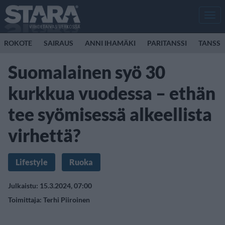
Men
ROKOTE
SAIRAUS
ANNI IHAMÄKI
PARITANSSI
TANSSI
Suomalainen syö 30
kurkkua vuodessa – ethän
tee syömisessä alkeellista
virhettä?
Lifestyle
Ruoka
Julkaistu: 15.3.2024, 07:00
Toimittaja:
Terhi Piiroinen