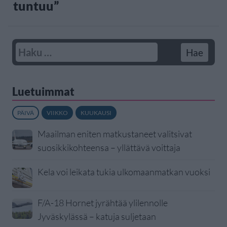
tuntuu”
Luetuimmat
PÄIVÄ
VIIKKO
KUUKAUSI
Maailman eniten matkustaneet valitsivat
suosikkikohteensa – yllättävä voittaja
Kela voi leikata tukia ulkomaanmatkan vuoksi
F/A-18 Hornet jyrähtää ylilennolle
Jyväskylässä – katuja suljetaan