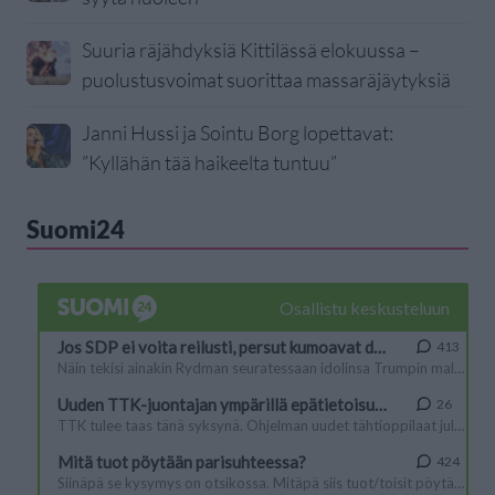
Suuria räjähdyksiä Kittilässä elokuussa –
puolustusvoimat suorittaa massaräjäytyksiä
Janni Hussi ja Sointu Borg lopettavat:
”Kyllähän tää haikeelta tuntuu”
Suomi24