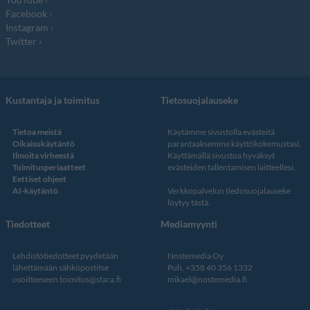
Facebook
Instagram
Twitter
Kustantaja ja toimitus
Tietosuojalauseke
Tietoa meistä
Käytämme sivustolla evästeitä
Oikaisukäytäntö
parantaaksemme käyttökokemustasi.
Ilmoita virheestä
Käyttämällä sivustoa hyväksyt
Toimitusperiaatteet
evästeiden tallentamisen laitteellesi.
Eettiset ohjeet
AI-käytäntö
Verkkopalvelun
tiedosuojalauseke
löytyy tästä
.
Tiedotteet
Mediamyynti
Lehdistötiedotteet pyydetään
Nostemedia Oy
lähettämään sähköpostitse
Puh. +358 40 356 1332
osoitteeseen
toimitus@stara.fi
mikael@nostemedia.fi