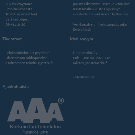
Oikaisukäytäntö
parantaaksemme käyttökokemustasi.
Ilmoita virheestä
Käyttämällä sivustoa hyväksyt
Toimitusperiaatteet
evästeiden tallentamisen laitteellesi.
Eettiset ohjeet
AI-käytäntö
Verkkopalvelun
tiedosuojalauseke
löytyy tästä
.
Tiedotteet
Mediamyynti
Lehdistötiedotteet pyydetään
Nostemedia Oy
lähettämään sähköpostitse
Puh. +358 40 356 1332
osoitteeseen
toimitus@stara.fi
mikael@nostemedia.fi
Mediatiedot
Ajankohtaista