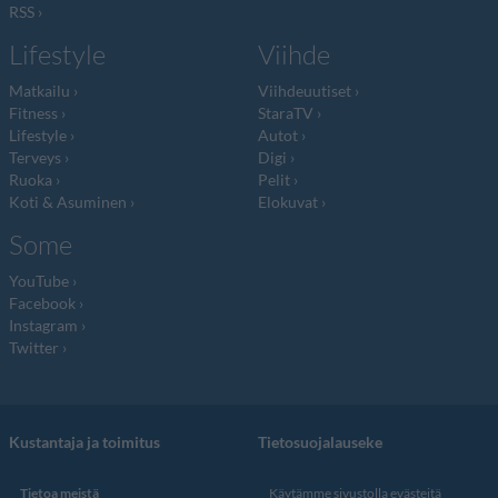
RSS
Lifestyle
Viihde
Matkailu
Viihdeuutiset
Fitness
StaraTV
Lifestyle
Autot
Terveys
Digi
Ruoka
Pelit
Koti & Asuminen
Elokuvat
Some
YouTube
Facebook
Instagram
Twitter
Kustantaja ja toimitus
Tietosuojalauseke
Tietoa meistä
Käytämme sivustolla evästeitä