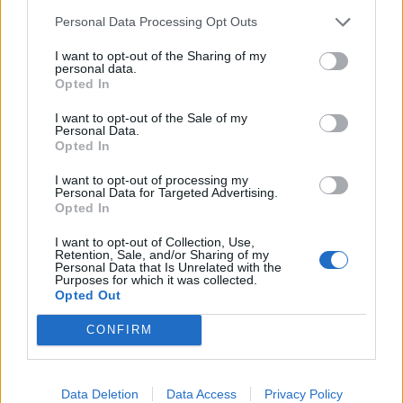
Personal Data Processing Opt Outs
4
I want to opt-out of the Sharing of my
personal data.
Opted In
I want to opt-out of the Sale of my
Personal Data.
Opted In
I want to opt-out of processing my
Personal Data for Targeted Advertising.
VIIHDEUUTISET
Opted In
I want to opt-out of Collection, Use,
Retention, Sale, and/or Sharing of my
Suolikaasun tuoksu levisi Spider-
Personal Data that Is Unrelated with the
Purposes for which it was collected.
Man -näytöksessä – yleisö poistui
Opted Out
paikalta
CONFIRM
Data Deletion
Data Access
Privacy Policy