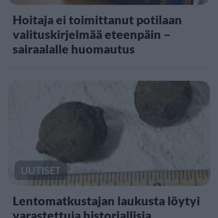
Hoitaja ei toimittanut potilaan
valituskirjelmää eteenpäin –
sairaalalle huomautus
UUTISET
Lentomatkustajan laukusta löytyi
varastettuja historiallisia