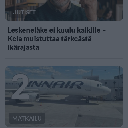
UUTISET
Leskeneläke ei kuulu kaikille –
Kela muistuttaa tärkeästä
ikärajasta
2
MATKAILU