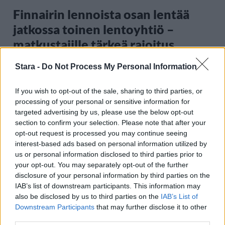
Finnairin lennoista osan lentää
jatkossa toinen lentoyhtiö –
matkustajille tärkeä rajoitus
Stara -
Do Not Process My Personal Information
3
If you wish to opt-out of the sale, sharing to third parties, or
processing of your personal or sensitive information for
targeted advertising by us, please use the below opt-out
section to confirm your selection. Please note that after your
opt-out request is processed you may continue seeing
interest-based ads based on personal information utilized by
us or personal information disclosed to third parties prior to
your opt-out. You may separately opt-out of the further
UUTISET
disclosure of your personal information by third parties on the
IAB’s list of downstream participants. This information may
also be disclosed by us to third parties on the
IAB’s List of
Kela voi leikata tukia
Downstream Participants
that may further disclose it to other
ulkomaanmatkan vuoksi
third parties.