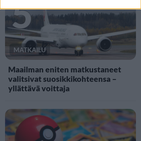
5
MATKAILU
Maailman eniten matkustaneet
valitsivat suosikkikohteensa –
yllättävä voittaja