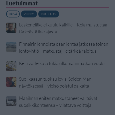
Luetuimmat
PÄIVÄ
VIIKKO
KUUKAUSI
Leskeneläke ei kuulu kaikille – Kela muistuttaa
tärkeästä ikärajasta
Finnairin lennoista osan lentää jatkossa toinen
lentoyhtiö – matkustajille tärkeä rajoitus
Kela voi leikata tukia ulkomaanmatkan vuoksi
Suolikaasun tuoksu levisi Spider-Man -
näytöksessä – yleisö poistui paikalta
Maailman eniten matkustaneet valitsivat
suosikkikohteensa – yllättävä voittaja