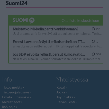
Suomi24
Info
Yhteistyössä
Tietoa meistä
Kesä!
Tietosuojalauseke
Jocka
Lähetä uutisvinkki
Tyyliniekka
Mediatiedot
Päivän Lehti
RSS-ohje