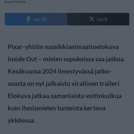
Kuva: Fotolia
Jaa FB
Jaa X
Pixar-yhtiön suosikkianimaatioelokuva
Inside Out – mielen sopukoissa saa jatkoa.
Kesäkuussa 2024 ilmestyvässä jatko-
osasta on nyt julkaistu virallinen traileri.
Elokuva jatkaa samanlaista voittokulkua
kuin ihmismielen tunteista kertova
ykkösosa.