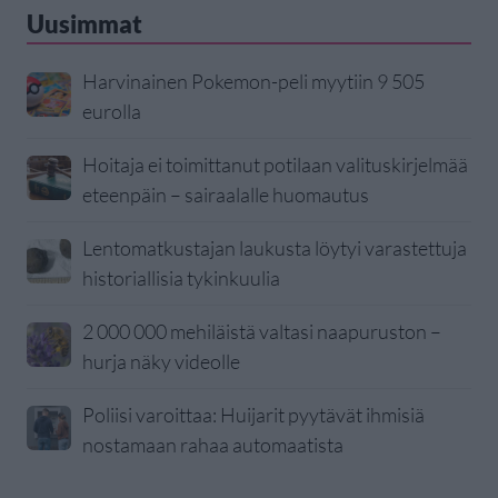
Uusimmat
Harvinainen Pokemon-peli myytiin 9 505
eurolla
Hoitaja ei toimittanut potilaan valituskirjelmää
eteenpäin – sairaalalle huomautus
Lentomatkustajan laukusta löytyi varastettuja
historiallisia tykinkuulia
2 000 000 mehiläistä valtasi naapuruston –
hurja näky videolle
Poliisi varoittaa: Huijarit pyytävät ihmisiä
nostamaan rahaa automaatista