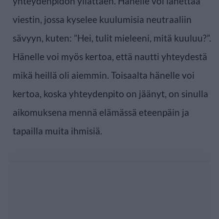
yhteydenpidon yllättäen. Hänelle voi lähettää
viestin, jossa kyselee kuulumisia neutraaliin
sävyyn, kuten: ”Hei, tulit mieleeni, mitä kuuluu?”.
Hänelle voi myös kertoa, että nautti yhteydestä
mikä heillä oli aiemmin. Toisaalta hänelle voi
kertoa, koska yhteydenpito on jäänyt, on sinulla
aikomuksena mennä elämässä eteenpäin ja
tapailla muita ihmisiä.