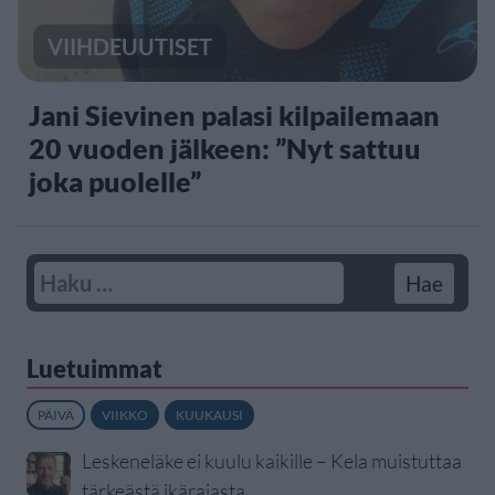
VIIHDEUUTISET
Jani Sievinen palasi kilpailemaan
20 vuoden jälkeen: ”Nyt sattuu
joka puolelle”
Luetuimmat
PÄIVÄ
VIIKKO
KUUKAUSI
Leskeneläke ei kuulu kaikille – Kela muistuttaa
tärkeästä ikärajasta