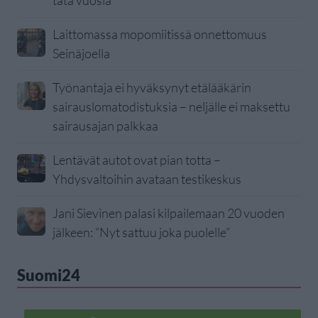
tätä vuosia”
Laittomassa mopomiitissä onnettomuus
Seinäjoella
Työnantaja ei hyväksynyt etälääkärin
sairauslomatodistuksia – neljälle ei maksettu
sairausajan palkkaa
Lentävät autot ovat pian totta –
Yhdysvaltoihin avataan testikeskus
Jani Sievinen palasi kilpailemaan 20 vuoden
jälkeen: ”Nyt sattuu joka puolelle”
Suomi24