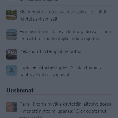
Sääennuste ulottuu nyt marraskuulle – tältä
näyttää syksyn sää
Finnairin lennoista osan lentää jatkossa toinen
lentoyhtiö – matkustajille tärkeä rajoitus
Kela muuttaa terapiakäytäntöä
Lapin pelastushelikopteri Aslakin toiminta
päättyy – rahat loppuivat
Uusimmat
Paris Hiltonia hyväksikäytettiin laitoshoidossa
– menetti nyt toimilupansa: ”Olen odottanut