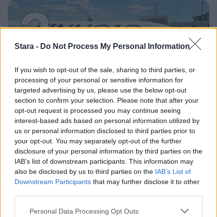
3
Stara -
Do Not Process My Personal Information
If you wish to opt-out of the sale, sharing to third parties, or
processing of your personal or sensitive information for
MATKAILU
targeted advertising by us, please use the below opt-out
section to confirm your selection. Please note that after your
opt-out request is processed you may continue seeing
Finnairin lennoista osan lentää
interest-based ads based on personal information utilized by
jatkossa toinen lentoyhtiö –
us or personal information disclosed to third parties prior to
your opt-out. You may separately opt-out of the further
matkustajille tärkeä rajoitus
disclosure of your personal information by third parties on the
IAB’s list of downstream participants. This information may
also be disclosed by us to third parties on the
IAB’s List of
Downstream Participants
that may further disclose it to other
4
third parties.
Personal Data Processing Opt Outs