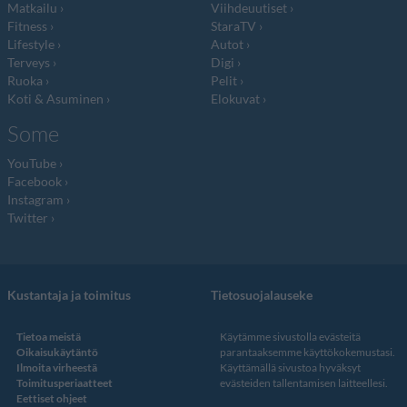
Matkailu
Viihdeuutiset
Fitness
StaraTV
Lifestyle
Autot
Terveys
Digi
Ruoka
Pelit
Koti & Asuminen
Elokuvat
Some
YouTube
Facebook
Instagram
Twitter
Kustantaja ja toimitus
Tietosuojalauseke
Tietoa meistä
Käytämme sivustolla evästeitä
Oikaisukäytäntö
parantaaksemme käyttökokemustasi.
Ilmoita virheestä
Käyttämällä sivustoa hyväksyt
Toimitusperiaatteet
evästeiden tallentamisen laitteellesi.
Eettiset ohjeet