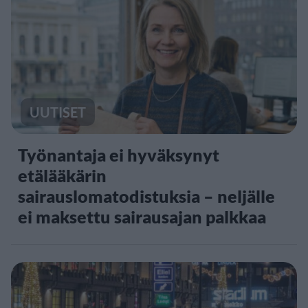
UUTISET
Työnantaja ei hyväksynyt
etälääkärin
sairauslomatodistuksia – neljälle
ei maksettu sairausajan palkkaa