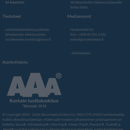
AI-käytäntö
Verkkopalvelun
tiedosuojalauseke
löytyy tästä
.
Tiedotteet
Mediamyynti
Lehdistötiedotteet pyydetään
Nostemedia Oy
lähettämään sähköpostitse
Puh. +358 40 356 1332
osoitteeseen
toimitus@stara.fi
mikael@nostemedia.fi
Mediatiedot
Ajankohtaista
© Copyright 2003 - 2026 Stara Media Online Oy. ISSN 1795-8180 (verkkomedia).
Kaikki oikeudet pidätetään. Materiaalin luvaton julkaiseminen ja lainaaminen on
kielletty. Stara®, Viihdetaivas®, Miss Pop®, Mister Pop®, Popstar®, Tuubi® ja
Jetset® ovat Stara Media Oy:n rekisteröityjä tavaramerkkejä, joiden käyttäminen