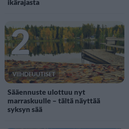
ikärajasta
2
VIIHDEUUTISET
Sääennuste ulottuu nyt
marraskuulle – tältä näyttää
syksyn sää