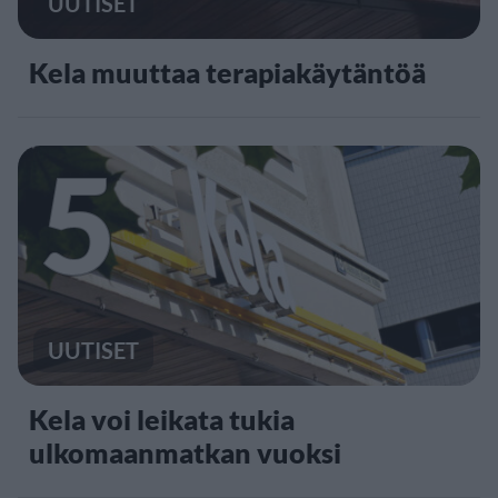
UUTISET
Kela muuttaa terapiakäytäntöä
5
UUTISET
Kela voi leikata tukia
ulkomaanmatkan vuoksi