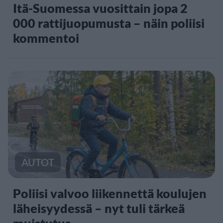
Itä-Suomessa vuosittain jopa 2
000 rattijuopumusta – näin poliisi
kommentoi
AUTOT
Poliisi valvoo liikennettä koulujen
läheisyydessä – nyt tuli tärkeä