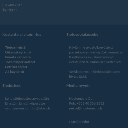
Instagram
Twitter
Kustantaja ja toimitus
Tietosuojalauseke
Tietoa meistä
Käytämme sivustolla evästeitä
Oikaisukäytäntö
parantaaksemme käyttökokemustasi.
Ilmoita virheestä
Käyttämällä sivustoa hyväksyt
Toimitusperiaatteet
evästeiden tallentamisen laitteellesi.
Eettiset ohjeet
AI-käytäntö
Verkkopalvelun
tiedosuojalauseke
löytyy tästä
.
Tiedotteet
Mediamyynti
Lehdistötiedotteet pyydetään
Nostemedia Oy
lähettämään sähköpostitse
Puh. +358 40 356 1332
osoitteeseen
toimitus@stara.fi
mikael@nostemedia.fi
Mediatiedot