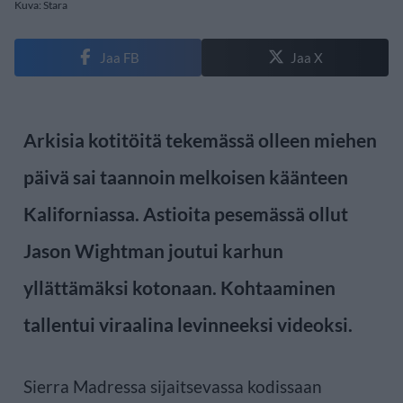
Kuva: Stara
Jaa FB
Jaa X
Arkisia kotitöitä tekemässä olleen miehen
päivä sai taannoin melkoisen käänteen
Kaliforniassa. Astioita pesemässä ollut
Jason Wightman joutui karhun
yllättämäksi kotonaan. Kohtaaminen
tallentui viraalina levinneeksi videoksi.
Sierra Madressa sijaitsevassa kodissaan