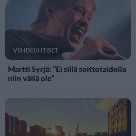
VIIHDEUUTISET
Martti Syrjä: ”Ei sillä soittotaidolla
niin väliä ole”