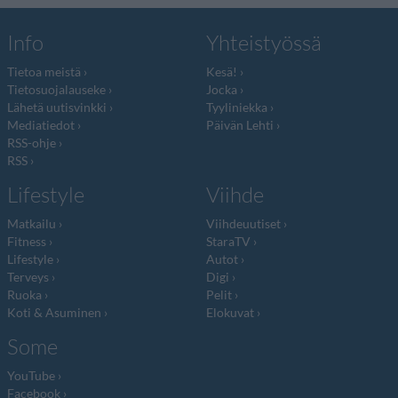
Info
Yhteistyössä
Tietoa meistä
Kesä!
Tietosuojalauseke
Jocka
Lähetä uutisvinkki
Tyyliniekka
Mediatiedot
Päivän Lehti
RSS-ohje
RSS
Lifestyle
Viihde
Matkailu
Viihdeuutiset
Fitness
StaraTV
Lifestyle
Autot
Terveys
Digi
Ruoka
Pelit
Koti & Asuminen
Elokuvat
Some
YouTube
Facebook