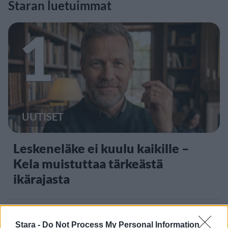
Staran luetuimmat
1
UUTISET
Leskeneläke ei kuulu kaikille –
Kela muistuttaa tärkeästä
ikärajasta
Stara -
Do Not Process My Personal Information