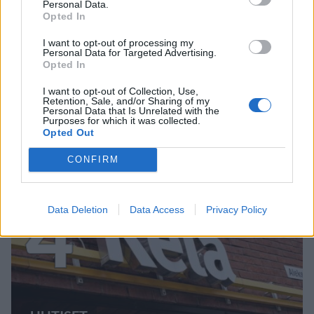
Personal Data.
Opted In
I want to opt-out of processing my
MATKAILU
Personal Data for Targeted Advertising.
Opted In
I want to opt-out of Collection, Use,
Finnairin lennoista osan lentää
Retention, Sale, and/or Sharing of my
Personal Data that Is Unrelated with the
jatkossa toinen lentoyhtiö –
Purposes for which it was collected.
Opted Out
matkustajille tärkeä rajoitus
CONFIRM
4
Data Deletion
Data Access
Privacy Policy