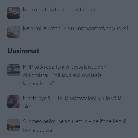
Kela muuttaa terapiakäytäntöä
Kela voi leikata tukia ulkomaanmatkan vuoksi
Uusimmat
KRP tutki epäiltyä yrityssalaisuuden
rikkomista: ”Poikkeuksellisen laaja
kokonaisuus”
Martti Syrjä: ”Ei sillä soittotaidolla niin väliä
ole”
Suomen pelimuseo suljettiin – pelifaneille tuli
hyviä uutisia