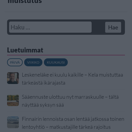
muistutus
Luetuimmat
PÄIVÄ
VIIKKO
KUUKAUSI
Leskeneläke ei kuulu kaikille – Kela muistuttaa
tärkeästä ikärajasta
Sääennuste ulottuu nyt marraskuulle – tältä
näyttää syksyn sää
Finnairin lennoista osan lentää jatkossa toinen
lentoyhtiö – matkustajille tärkeä rajoitus