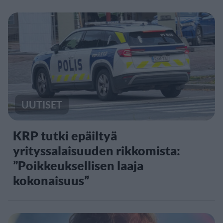
UUTISET
KRP tutki epäiltyä
yrityssalaisuuden rikkomista:
”Poikkeuksellisen laaja
kokonaisuus”