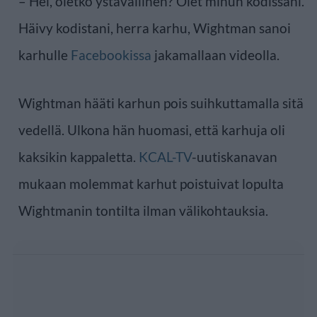
– Hei, oletko ystävällinen? Olet minun kodissani.
Häivy kodistani, herra karhu, Wightman sanoi
karhulle
Facebookissa
jakamallaan videolla.
Wightman hääti karhun pois suihkuttamalla sitä
vedellä. Ulkona hän huomasi, että karhuja oli
kaksikin kappaletta.
KCAL-TV
-uutiskanavan
mukaan molemmat karhut poistuivat lopulta
Wightmanin tontilta ilman välikohtauksia.