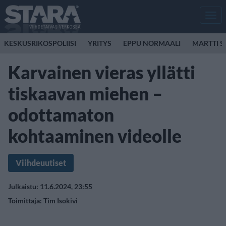
Men
KESKUSRIKOSPOLIISI
YRITYS
EPPU NORMAALI
MARTTI S
Karvainen vieras yllätti
tiskaavan miehen –
odottamaton
kohtaaminen videolle
Viihdeuutiset
Julkaistu: 11.6.2024, 23:55
Toimittaja:
Tim Isokivi