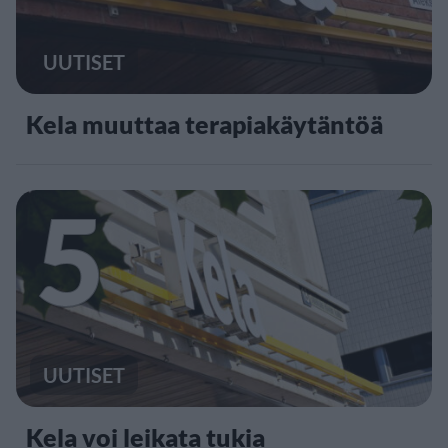
UUTISET
Kela muuttaa terapiakäytäntöä
5
UUTISET
Kela voi leikata tukia