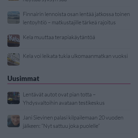
Finnairin lennoista osan lentää jatkossa toinen
lentoyhtiö – matkustajille tärkeä rajoitus
Kela muuttaa terapiakäytäntöä
Kela voi leikata tukia ulkomaanmatkan vuoksi
Uusimmat
Lentävät autot ovat pian totta –
Yhdysvaltoihin avataan testikeskus
Jani Sievinen palasi kilpailemaan 20 vuoden
jälkeen: ”Nyt sattuu joka puolelle”