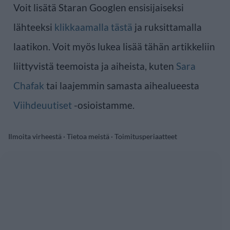
Voit lisätä Staran Googlen ensisijaiseksi
lähteeksi
klikkaamalla tästä
ja ruksittamalla
laatikon. Voit myös lukea lisää tähän artikkeliin
liittyvistä teemoista ja aiheista, kuten
Sara
Chafak
tai laajemmin samasta aihealueesta
Viihdeuutiset
-osioistamme.
Ilmoita virheestä
·
Tietoa meistä
·
Toimitusperiaatteet