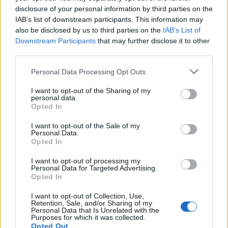
disclosure of your personal information by third parties on the
IAB’s list of downstream participants. This information may
also be disclosed by us to third parties on the
IAB’s List of
Staran luetuimmat
Downstream Participants
that may further disclose it to other
third parties.
1
Personal Data Processing Opt Outs
I want to opt-out of the Sharing of my
personal data.
Opted In
I want to opt-out of the Sale of my
Personal Data.
Opted In
UUTISET
I want to opt-out of processing my
Personal Data for Targeted Advertising.
Leskeneläke ei kuulu kaikille –
Opted In
Kela muistuttaa tärkeästä
I want to opt-out of Collection, Use,
Retention, Sale, and/or Sharing of my
ikärajasta
Personal Data that Is Unrelated with the
Purposes for which it was collected.
Opted Out