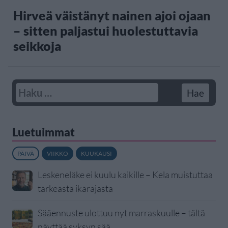
Hirveä väistänyt nainen ajoi ojaan
– sitten paljastui huolestuttavia
seikkoja
Luetuimmat
PÄIVÄ
VIIKKO
KUUKAUSI
Leskeneläke ei kuulu kaikille – Kela muistuttaa
tärkeästä ikärajasta
Sääennuste ulottuu nyt marraskuulle – tältä
näyttää syksyn sää