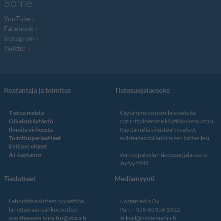
Some
YouTube
Facebook
Instagram
Twitter
Kustantaja ja toimitus
Tietosuojalauseke
Tietoa meistä
Käytämme sivustolla evästeitä
Oikaisukäytäntö
parantaaksemme käyttökokemustasi.
Ilmoita virheestä
Käyttämällä sivustoa hyväksyt
Toimitusperiaatteet
evästeiden tallentamisen laitteellesi.
Eettiset ohjeet
AI-käytäntö
Verkkopalvelun
tiedosuojalauseke
löytyy tästä
.
Tiedotteet
Mediamyynti
Lehdistötiedotteet pyydetään
Nostemedia Oy
lähettämään sähköpostitse
Puh. +358 40 356 1332
osoitteeseen
toimitus@stara.fi
mikael@nostemedia.fi