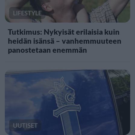
LIFESTYLE
Tutkimus: Nykyisät erilaisia kuin
heidän isänsä – vanhemmuuteen
panostetaan enemmän
UUTISET