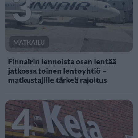
3
MATKAILU
Finnairin lennoista osan lentää
jatkossa toinen lentoyhtiö –
matkustajille tärkeä rajoitus
4