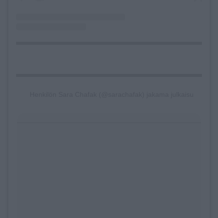
Henkilön Sara Chafak (@sarachafak) jakama julkaisu