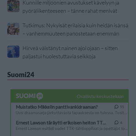
Kunnille miljoonien avustukset kävelyyn ja
pyöräliikenteeseen – tänne rahat menivät
Tutkimus: Nykyisät erilaisia kuin heidän isänsä
– vanhemmuuteen panostetaan enemmän
Hirveä väistänyt nainen ajoi ojaan – sitten
paljastui huolestuttavia seikkoja
Suomi24