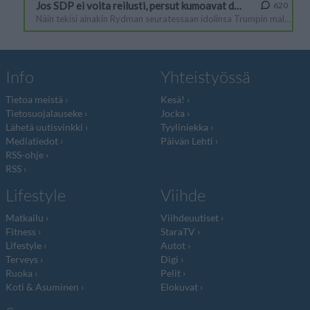
Info
Yhteistyössä
Tietoa meistä
Kesä!
Tietosuojalauseke
Jocka
Lähetä uutisvinkki
Tyyliniekka
Mediatiedot
Päivän Lehti
RSS-ohje
RSS
Lifestyle
Viihde
Matkailu
Viihdeuutiset
Fitness
StaraTV
Lifestyle
Autot
Terveys
Digi
Ruoka
Pelit
Koti & Asuminen
Elokuvat