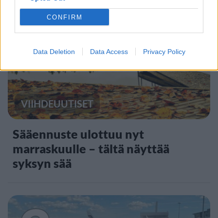
2
CONFIRM
Data Deletion
Data Access
Privacy Policy
VIIHDEUUTISET
Sääennuste ulottuu nyt
marraskuulle – tältä näyttää
syksyn sää