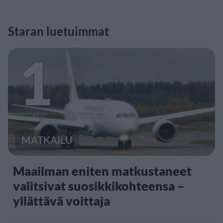
Staran luetuimmat
1
MATKAILU
Maailman eniten matkustaneet
valitsivat suosikkikohteensa –
yllättävä voittaja