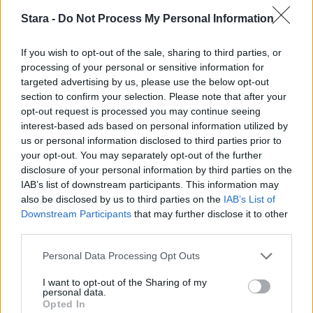
Stara -
Do Not Process My Personal Information
If you wish to opt-out of the sale, sharing to third parties, or
processing of your personal or sensitive information for
UUTISET
targeted advertising by us, please use the below opt-out
section to confirm your selection. Please note that after your
F/A-18 Hornet jyrähtää ylilennolle
opt-out request is processed you may continue seeing
interest-based ads based on personal information utilized by
Jyväskylässä – katuja suljetaan
us or personal information disclosed to third parties prior to
your opt-out. You may separately opt-out of the further
disclosure of your personal information by third parties on the
IAB’s list of downstream participants. This information may
4
also be disclosed by us to third parties on the
IAB’s List of
Downstream Participants
that may further disclose it to other
third parties.
Personal Data Processing Opt Outs
I want to opt-out of the Sharing of my
personal data.
Opted In
UUTISET