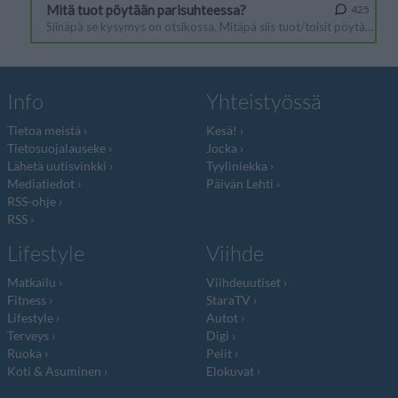
Info
Yhteistyössä
Tietoa meistä
Kesä!
Tietosuojalauseke
Jocka
Lähetä uutisvinkki
Tyyliniekka
Mediatiedot
Päivän Lehti
RSS-ohje
RSS
Lifestyle
Viihde
Matkailu
Viihdeuutiset
Fitness
StaraTV
Lifestyle
Autot
Terveys
Digi
Ruoka
Pelit
Koti & Asuminen
Elokuvat