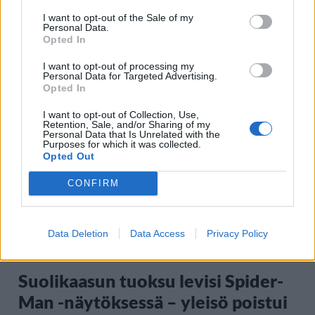
I want to opt-out of the Sale of my
Personal Data.
Moottoripyöräilijä pakeni poliisia
Opted In
– tutkaan hurja ylinopeus
I want to opt-out of processing my
Personal Data for Targeted Advertising.
Opted In
5
I want to opt-out of Collection, Use,
Retention, Sale, and/or Sharing of my
Personal Data that Is Unrelated with the
Purposes for which it was collected.
Opted Out
CONFIRM
Data Deletion
Data Access
Privacy Policy
VIIHDEUUTISET
Suolikaasun tuoksu levisi Spider-
Man -näytöksessä – yleisö poistui