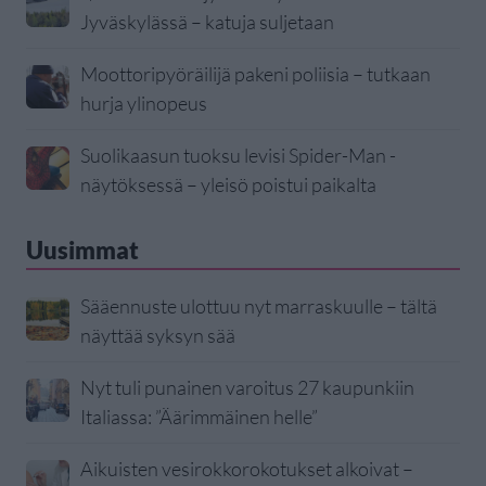
Jyväskylässä – katuja suljetaan
Moottoripyöräilijä pakeni poliisia – tutkaan
hurja ylinopeus
Suolikaasun tuoksu levisi Spider-Man -
näytöksessä – yleisö poistui paikalta
Uusimmat
Sääennuste ulottuu nyt marraskuulle – tältä
näyttää syksyn sää
Nyt tuli punainen varoitus 27 kaupunkiin
Italiassa: ”Äärimmäinen helle”
Aikuisten vesirokkorokotukset alkoivat –