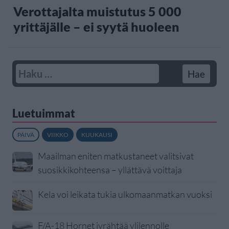
Verottajalta muistutus 5 000
yrittäjälle – ei syytä huoleen
Luetuimmat
PÄIVÄ
VIIKKO
KUUKAUSI
Maailman eniten matkustaneet valitsivat
suosikkikohteensa – yllättävä voittaja
Kela voi leikata tukia ulkomaanmatkan vuoksi
F/A-18 Hornet jyrähtää ylilennolle