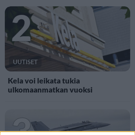
2
UUTISET
Kela voi leikata tukia
ulkomaanmatkan vuoksi
3