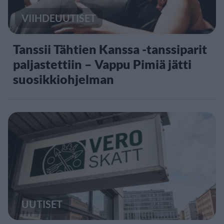
VIIHDEUUTISET
Tanssii Tähtien Kanssa -tanssiparit
paljastettiin – Vappu Pimiä jätti
suosikkiohjelman
UUTISET