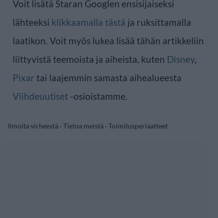
Voit lisätä Staran Googlen ensisijaiseksi
lähteeksi
klikkaamalla tästä
ja ruksittamalla
laatikon. Voit myös lukea lisää tähän artikkeliin
liittyvistä teemoista ja aiheista, kuten
Disney
,
Pixar
tai laajemmin samasta aihealueesta
Viihdeuutiset
-osioistamme.
Ilmoita virheestä
·
Tietoa meistä
·
Toimitusperiaatteet