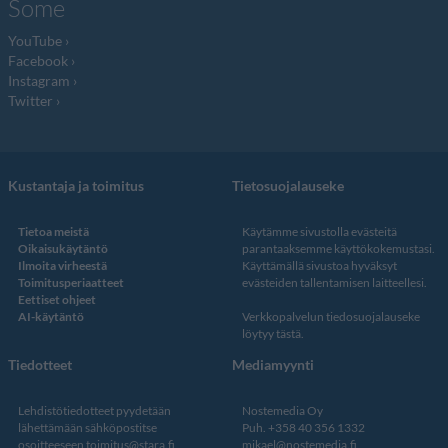
Some
YouTube
Facebook
Instagram
Twitter
Kustantaja ja toimitus
Tietosuojalauseke
Tietoa meistä
Käytämme sivustolla evästeitä
Oikaisukäytäntö
parantaaksemme käyttökokemustasi.
Ilmoita virheestä
Käyttämällä sivustoa hyväksyt
Toimitusperiaatteet
evästeiden tallentamisen laitteellesi.
Eettiset ohjeet
AI-käytäntö
Verkkopalvelun
tiedosuojalauseke
löytyy tästä
.
Tiedotteet
Mediamyynti
Lehdistötiedotteet pyydetään
Nostemedia Oy
lähettämään sähköpostitse
Puh. +358 40 356 1332
osoitteeseen
toimitus@stara.fi
mikael@nostemedia.fi