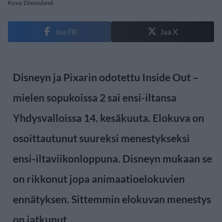
Kuva: Disneyland
Jaa FB
Jaa X
Disneyn ja Pixarin odotettu Inside Out –
mielen sopukoissa 2 sai ensi-iltansa
Yhdysvalloissa 14. kesäkuuta. Elokuva on
osoittautunut suureksi menestykseksi
ensi-iltaviikonloppuna. Disneyn mukaan se
on rikkonut jopa animaatioelokuvien
ennätyksen. Sittemmin elokuvan menestys
on jatkunut.