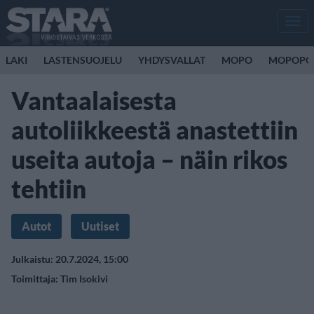
Men
LAKI
LASTENSUOJELU
YHDYSVALLAT
MOPO
MOPOPO
Vantaalaisesta
autoliikkeestä anastettiin
useita autoja – näin rikos
tehtiin
Autot
Uutiset
Julkaistu: 20.7.2024, 15:00
Toimittaja:
Tim Isokivi