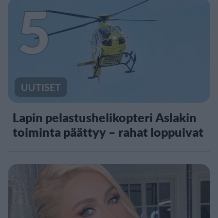
5
UUTISET
Lapin pelastushelikopteri Aslakin
toiminta päättyy – rahat loppuivat