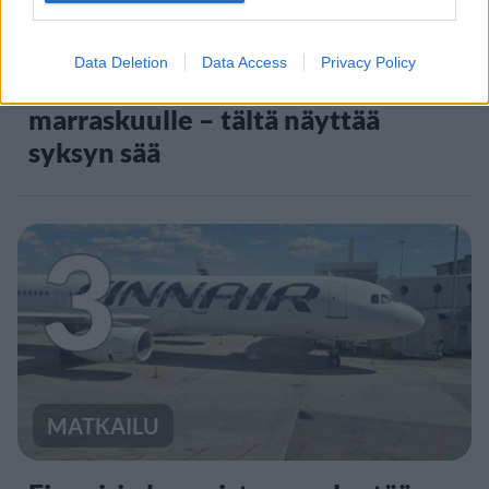
VIIHDEUUTISET
Data Deletion
Data Access
Privacy Policy
Sääennuste ulottuu nyt
marraskuulle – tältä näyttää
syksyn sää
3
MATKAILU