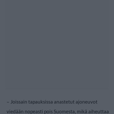
– Joissain tapauksissa anastetut ajoneuvot
viedään nopeasti pois Suomesta, mikä aiheuttaa