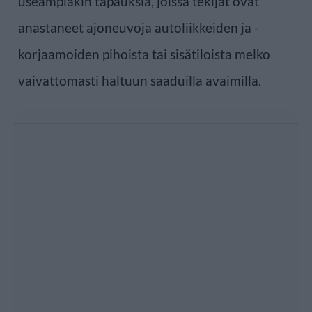
useampiakin tapauksia, joissa tekijät ovat
anastaneet ajoneuvoja autoliikkeiden ja -
korjaamoiden pihoista tai sisätiloista melko
vaivattomasti haltuun saaduilla avaimilla.