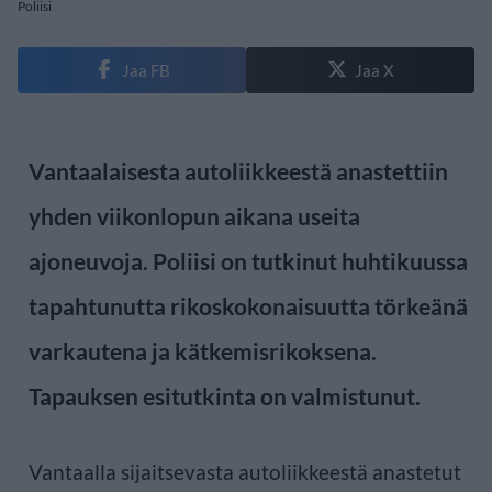
Poliisi
Jaa FB
Jaa X
Vantaalaisesta autoliikkeestä anastettiin
yhden viikonlopun aikana useita
ajoneuvoja. Poliisi on tutkinut huhtikuussa
tapahtunutta rikoskokonaisuutta törkeänä
varkautena ja kätkemisrikoksena.
Tapauksen esitutkinta on valmistunut.
Vantaalla sijaitsevasta autoliikkeestä anastetut