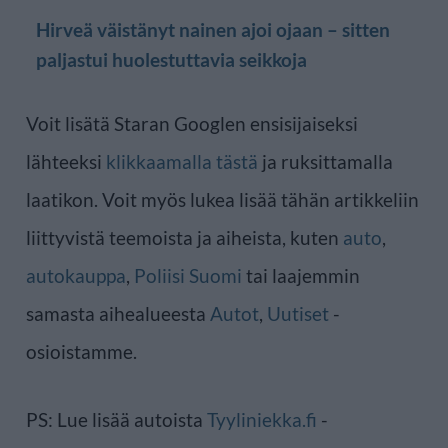
Hirveä väistänyt nainen ajoi ojaan – sitten
paljastui huolestuttavia seikkoja
Voit lisätä Staran Googlen ensisijaiseksi
lähteeksi
klikkaamalla tästä
ja ruksittamalla
laatikon. Voit myös lukea lisää tähän artikkeliin
liittyvistä teemoista ja aiheista, kuten
auto
,
autokauppa
,
Poliisi Suomi
tai laajemmin
samasta aihealueesta
Autot
,
Uutiset
-
osioistamme.
PS: Lue lisää autoista
Tyyliniekka.fi
-