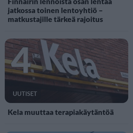
Finnairin lennoista osan lentää
jatkossa toinen lentoyhtiö –
matkustajille tärkeä rajoitus
4
UUTISET
Kela muuttaa terapiakäytäntöä