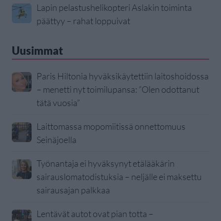
Lapin pelastushelikopteri Aslakin toiminta
päättyy – rahat loppuivat
Uusimmat
Paris Hiltonia hyväksikäytettiin laitoshoidossa
– menetti nyt toimilupansa: ”Olen odottanut
tätä vuosia”
Laittomassa mopomiitissä onnettomuus
Seinäjoella
Työnantaja ei hyväksynyt etälääkärin
sairauslomatodistuksia – neljälle ei maksettu
sairausajan palkkaa
Lentävät autot ovat pian totta –