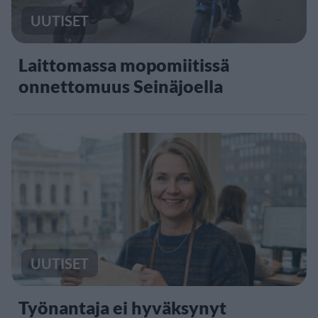
UUTISET
Laittomassa mopomiitissä
onnettomuus Seinäjoella
UUTISET
Työnantaja ei hyväksynyt