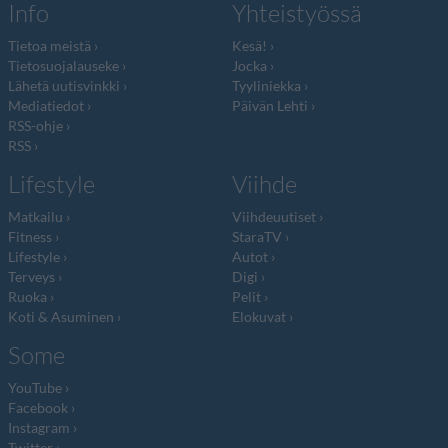
Info
Yhteistyössä
Tietoa meistä
Kesä!
Tietosuojalauseke
Jocka
Lähetä uutisvinkki
Tyyliniekka
Mediatiedot
Päivän Lehti
RSS-ohje
RSS
Lifestyle
Viihde
Matkailu
Viihdeuutiset
Fitness
StaraTV
Lifestyle
Autot
Terveys
Digi
Ruoka
Pelit
Koti & Asuminen
Elokuvat
Some
YouTube
Facebook
Instagram
Twitter