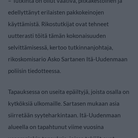
– Tutkinta on ollut vaativa, pitkäkestoinen ja
edellyttänyt erilaisten pakkokeinojen
käyttämistä. Rikostutkijat ovat tehneet
uutterasti töitä tämän kokonaisuuden
selvittämisessä, kertoo tutkinnanjohtaja,
rikoskomisario Asko Sartanen Itä-Uudenmaan
poliisin tiedotteessa.
Tapauksessa on useita epäiltyjä, joista osalla on
kytköksiä ulkomaille. Sartasen mukaan asia
siirretään syyteharkintaan. Itä-Uudenmaan
alueella on tapahtunut viime vuosina