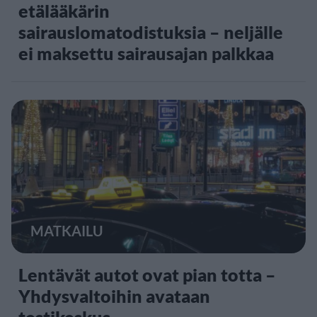
etälääkärin
sairauslomatodistuksia – neljälle
ei maksettu sairausajan palkkaa
MATKAILU
Lentävät autot ovat pian totta –
Yhdysvaltoihin avataan
testikeskus