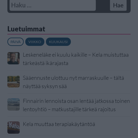
Luetuimmat
PÄIVÄ
VIIKKO
KUUKAUSI
Leskeneläke ei kuulu kaikille – Kela muistuttaa
tärkeästä ikärajasta
Sääennuste ulottuu nyt marraskuulle – tältä
näyttää syksyn sää
Finnairin lennoista osan lentää jatkossa toinen
lentoyhtiö – matkustajille tärkeä rajoitus
Kela muuttaa terapiakäytäntöä