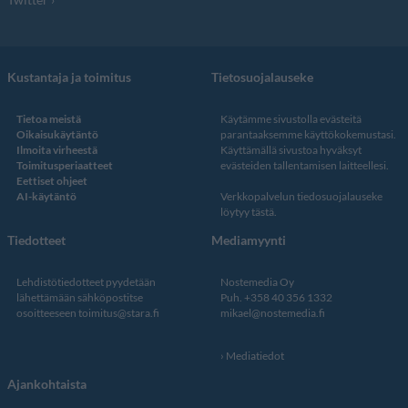
Kustantaja ja toimitus
Tietosuojalauseke
Tietoa meistä
Käytämme sivustolla evästeitä
Oikaisukäytäntö
parantaaksemme käyttökokemustasi.
Ilmoita virheestä
Käyttämällä sivustoa hyväksyt
Toimitusperiaatteet
evästeiden tallentamisen laitteellesi.
Eettiset ohjeet
AI-käytäntö
Verkkopalvelun
tiedosuojalauseke
löytyy tästä
.
Tiedotteet
Mediamyynti
Lehdistötiedotteet pyydetään
Nostemedia Oy
lähettämään sähköpostitse
Puh. +358 40 356 1332
osoitteeseen
toimitus@stara.fi
mikael@nostemedia.fi
Mediatiedot
Ajankohtaista