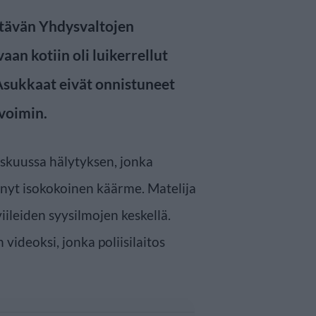
ehtävän Yhdysvaltojen
aan kotiin oli luikerrellut
Asukkaat eivät onnistuneet
voimin.
yyskuussa hälytyksen, jonka
ynyt isokokoinen käärme. Matelija
iileiden syysilmojen keskellä.
videoksi, jonka poliisilaitos