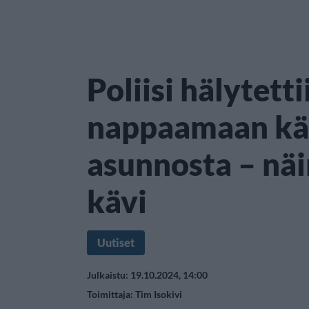
Poliisi hälytetti
nappaamaan k
asunnosta – näin
kävi
Uutiset
Julkaistu: 19.10.2024, 14:00
Toimittaja:
Tim Isokivi