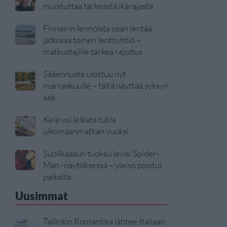
muistuttaa tärkeästä ikärajasta
Finnairin lennoista osan lentää
jatkossa toinen lentoyhtiö –
matkustajille tärkeä rajoitus
Sääennuste ulottuu nyt
marraskuulle – tältä näyttää syksyn
sää
Kela voi leikata tukia
ulkomaanmatkan vuoksi
Suolikaasun tuoksu levisi Spider-
Man -näytöksessä – yleisö poistui
paikalta
Uusimmat
Tallinkin Romantika lähtee Italiaan