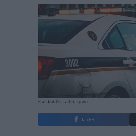
Kuva: Matt Popovich, Unsplash
Jaa FB