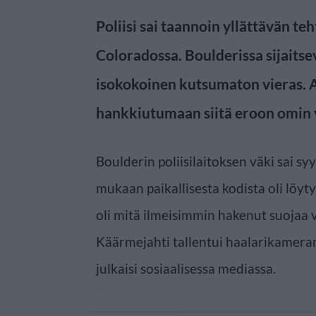
Poliisi sai taannoin yllättävän t
Coloradossa. Boulderissa sijaitsev
isokokoinen kutsumaton vieras. 
hankkiutumaan siitä eroon omin 
Boulderin poliisilaitoksen väki sai s
mukaan paikallisesta kodista oli löyt
oli mitä ilmeisimmin hakenut suojaa v
Käärmejahti tallentui haalarikameran 
julkaisi sosiaalisessa mediassa.