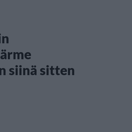
in
äärme
 siinä sitten