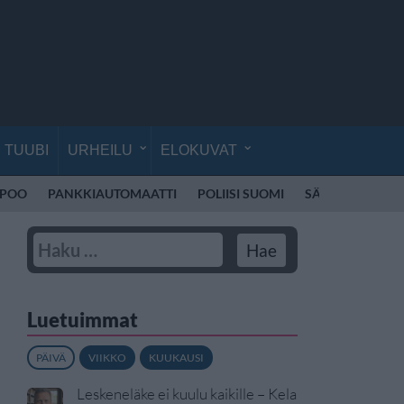
TUUBI
URHEILU
ELOKUVAT
SPOO
PANKKIAUTOMAATTI
POLIISI SUOMI
SÄHKÖPOTKUL
Luetuimmat
PÄIVÄ
VIIKKO
KUUKAUSI
Leskeneläke ei kuulu kaikille – Kela