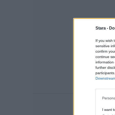
Stara -
Do
If you wish 
sensitive in
confirm you
continue se
information 
further disc
participants
Downstream 
Persona
I want t