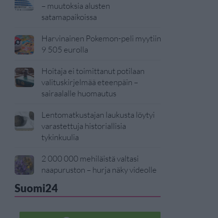
– muutoksia alusten
satamapaikoissa
Harvinainen Pokemon-peli myytiin
9 505 eurolla
Hoitaja ei toimittanut potilaan
valituskirjelmää eteenpäin –
sairaalalle huomautus
Lentomatkustajan laukusta löytyi
varastettuja historiallisia
tykinkuulia
2 000 000 mehiläistä valtasi
naapuruston – hurja näky videolle
Suomi24