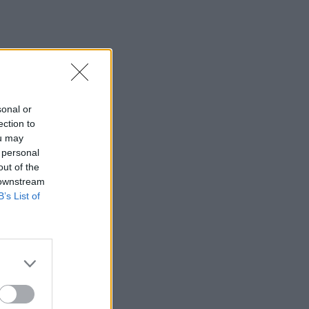
sonal or
ection to
ou may
 personal
out of the
 downstream
B’s List of