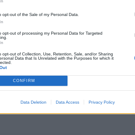
In
o opt-out of the Sale of my Personal Data.
In
to opt-out of processing my Personal Data for Targeted
ing.
In
nnisti käärmeen
o opt-out of Collection, Use, Retention, Sale, and/or Sharing
ersonal Data that Is Unrelated with the Purposes for which it
lected.
 catenifer sayi -laijin
Out
mukaan Coloradossa yleinen
CONFIRM
impiin käärmelajeihin.
Data Deletion
Data Access
Privacy Policy
angle a very large snake out