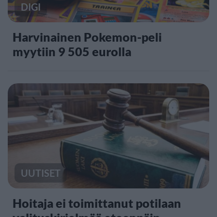
DIGI
Harvinainen Pokemon-peli
myytiin 9 505 eurolla
UUTISET
Hoitaja ei toimittanut potilaan