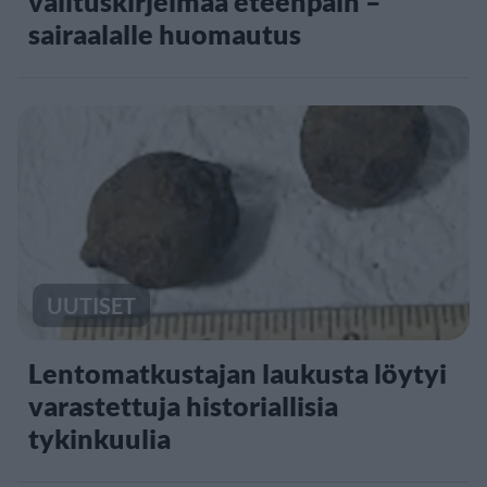
valituskirjelmää eteenpäin –
sairaalalle huomautus
UUTISET
Lentomatkustajan laukusta löytyi
varastettuja historiallisia
tykinkuulia