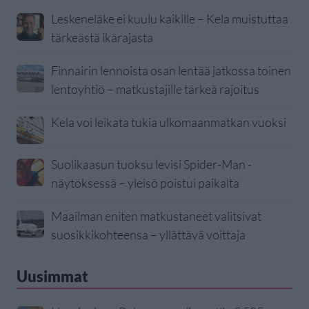
Leskeneläke ei kuulu kaikille – Kela muistuttaa
tärkeästä ikärajasta
Finnairin lennoista osan lentää jatkossa toinen
lentoyhtiö – matkustajille tärkeä rajoitus
Kela voi leikata tukia ulkomaanmatkan vuoksi
Suolikaasun tuoksu levisi Spider-Man -
näytöksessä – yleisö poistui paikalta
Maailman eniten matkustaneet valitsivat
suosikkikohteensa – yllättävä voittaja
Uusimmat