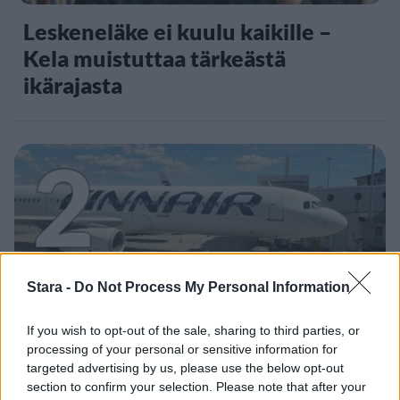
Leskeneläke ei kuulu kaikille –
Kela muistuttaa tärkeästä
ikärajasta
2
Stara -
Do Not Process My Personal Information
MATKAILU
If you wish to opt-out of the sale, sharing to third parties, or
processing of your personal or sensitive information for
Finnairin lennoista osan lentää
targeted advertising by us, please use the below opt-out
jatkossa toinen lentoyhtiö –
section to confirm your selection. Please note that after your