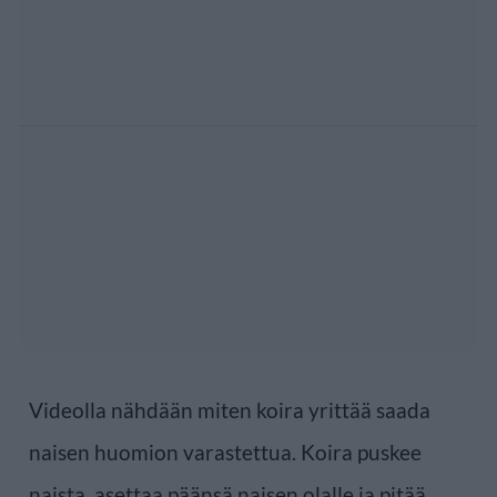
Videolla nähdään miten koira yrittää saada
naisen huomion varastettua. Koira puskee
naista, asettaa päänsä naisen olalle ja pitää