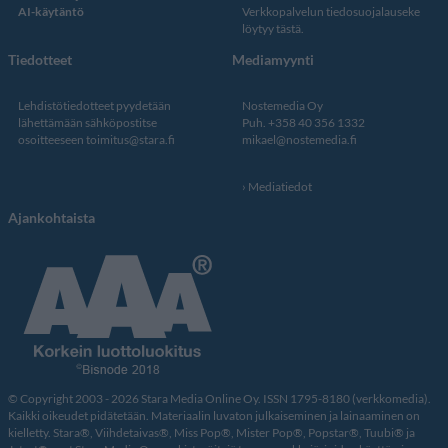
AI-käytäntö
Verkkopalvelun
tiedosuojalauseke
löytyy tästä
.
Tiedotteet
Mediamyynti
Lehdistötiedotteet pyydetään
Nostemedia Oy
lähettämään sähköpostitse
Puh. +358 40 356 1332
osoitteeseen
toimitus@stara.fi
mikael@nostemedia.fi
Mediatiedot
Ajankohtaista
© Copyright 2003 - 2026 Stara Media Online Oy. ISSN 1795-8180 (verkkomedia).
Kaikki oikeudet pidätetään. Materiaalin luvaton julkaiseminen ja lainaaminen on
kielletty. Stara®, Viihdetaivas®, Miss Pop®, Mister Pop®, Popstar®, Tuubi® ja