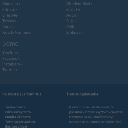
Matkailu
Viihdeuutiset
Fitness
StaraTV
Lifestyle
Autot
Terveys
Digi
Ruoka
Pelit
Koti & Asuminen
Elokuvat
Some
YouTube
Facebook
Instagram
Twitter
Kustantaja ja toimitus
Tietosuojalauseke
Tietoa meistä
Käytämme sivustolla evästeitä
Oikaisukäytäntö
parantaaksemme käyttökokemustasi.
Ilmoita virheestä
Käyttämällä sivustoa hyväksyt
Toimitusperiaatteet
evästeiden tallentamisen laitteellesi.
Eettiset ohjeet