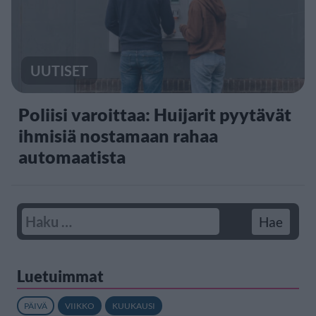
UUTISET
Poliisi varoittaa: Huijarit pyytävät
ihmisiä nostamaan rahaa
automaatista
Luetuimmat
PÄIVÄ
VIIKKO
KUUKAUSI