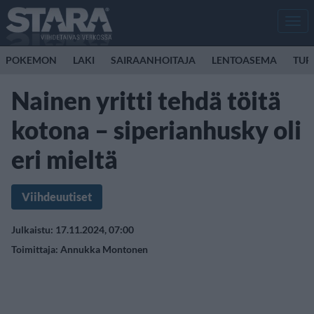
Men
POKEMON
LAKI
SAIRAANHOITAJA
LENTOASEMA
TUR
Nainen yritti tehdä töitä
kotona – siperianhusky oli
eri mieltä
Viihdeuutiset
Julkaistu: 17.11.2024, 07:00
Toimittaja:
Annukka Montonen