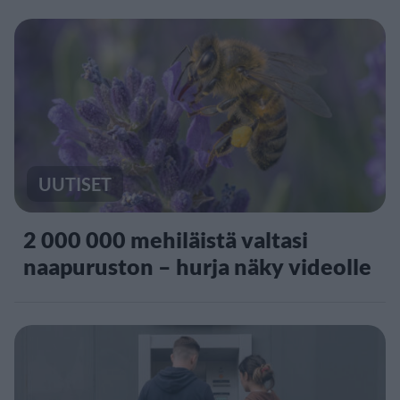
UUTISET
2 000 000 mehiläistä valtasi
naapuruston – hurja näky videolle