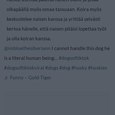
olkapäällä myös omaa tassuaan. Koira myös
keskustelee naisen kanssa ja yrittää selvästi
kertoa hänelle, että naisen pitäisi lopettaa työt
ja olla koiran kanssa.
@imbluethesiberiann
I cannot handle this dog he
is a literal human being…
#dogsoftiktok
#dogsoftiktokviral
#dogs
#dog
#husky
#huskies
♬ Funny – Gold-Tiger