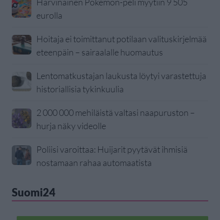
Harvinainen Pokemon-peli myytiin 9 505
eurolla
Hoitaja ei toimittanut potilaan valituskirjelmää
eteenpäin – sairaalalle huomautus
Lentomatkustajan laukusta löytyi varastettuja
historiallisia tykinkuulia
2 000 000 mehiläistä valtasi naapuruston –
hurja näky videolle
Poliisi varoittaa: Huijarit pyytävät ihmisiä
nostamaan rahaa automaatista
Suomi24