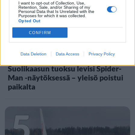
4
I want to opt-out of Collection, Use,
Retention, Sale, and/or Sharing of my
Personal Data that Is Unrelated with the
Purposes for which it was collected.
Opted Out
CONFIRM
VIIHDEUUTISET
Data Deletion
Data Access
Privacy Policy
Suolikaasun tuoksu levisi Spider-
Man -näytöksessä – yleisö poistui
paikalta
5