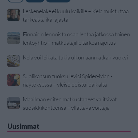
Leskeneläke ei kuulu kaikille – Kela muistuttaa
tärkeästä ikärajasta
Finnairin lennoista osan lentää jatkossa toinen
lentoyhtiö – matkustajille tärkeä rajoitus
Kela voi leikata tukia ulkomaanmatkan vuoksi
Suolikaasun tuoksu levisi Spider-Man -
näytöksessä – yleisö poistui paikalta
Maailman eniten matkustaneet valitsivat
suosikkikohteensa – yllättävä voittaja
Uusimmat