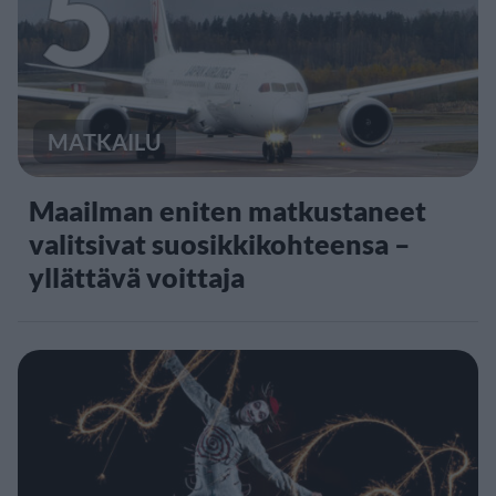
5
MATKAILU
Maailman eniten matkustaneet
valitsivat suosikkikohteensa –
yllättävä voittaja