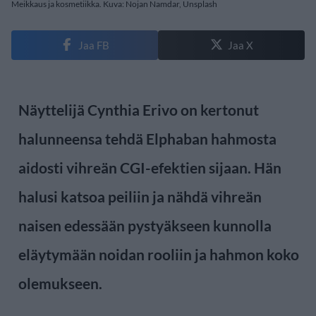
Meikkaus ja kosmetiikka. Kuva: Nojan Namdar, Unsplash
Jaa FB
Jaa X
Näyttelijä Cynthia Erivo on kertonut
halunneensa tehdä Elphaban hahmosta
aidosti vihreän CGI-efektien sijaan. Hän
halusi katsoa peiliin ja nähdä vihreän
naisen edessään pystyäkseen kunnolla
eläytymään noidan rooliin ja hahmon koko
olemukseen.