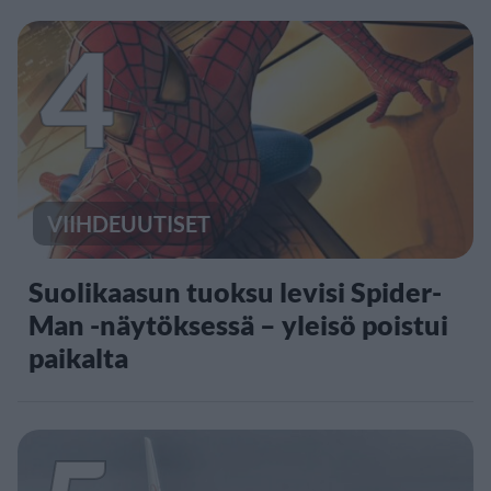
4
VIIHDEUUTISET
Suolikaasun tuoksu levisi Spider-
Man -näytöksessä – yleisö poistui
paikalta