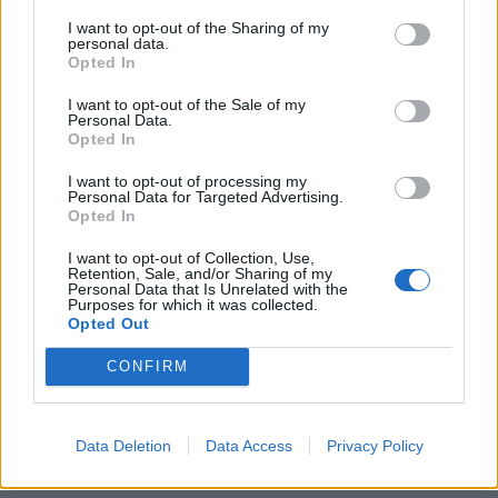
jatkossa toinen lentoyhtiö –
I want to opt-out of the Sharing of my
personal data.
matkustajille tärkeä rajoitus
Opted In
I want to opt-out of the Sale of my
Personal Data.
Opted In
3
I want to opt-out of processing my
Personal Data for Targeted Advertising.
Opted In
I want to opt-out of Collection, Use,
Retention, Sale, and/or Sharing of my
Personal Data that Is Unrelated with the
Purposes for which it was collected.
Opted Out
UUTISET
CONFIRM
Kela voi leikata tukia
ulkomaanmatkan vuoksi
Data Deletion
Data Access
Privacy Policy