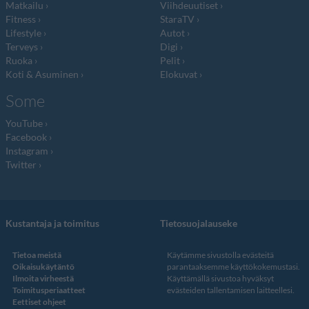
Matkailu
Viihdeuutiset
Fitness
StaraTV
Lifestyle
Autot
Terveys
Digi
Ruoka
Pelit
Koti & Asuminen
Elokuvat
Some
YouTube
Facebook
Instagram
Twitter
Kustantaja ja toimitus
Tietosuojalauseke
Tietoa meistä
Käytämme sivustolla evästeitä
Oikaisukäytäntö
parantaaksemme käyttökokemustasi.
Ilmoita virheestä
Käyttämällä sivustoa hyväksyt
Toimitusperiaatteet
evästeiden tallentamisen laitteellesi.
Eettiset ohjeet