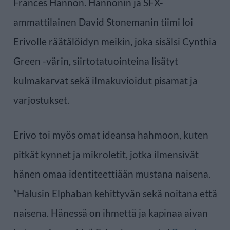
Frances Hannon. Hannonin ja SFX-
ammattilainen David Stonemanin tiimi loi
Erivolle räätälöidyn meikin, joka sisälsi Cynthia
Green -värin, siirtotatuointeina lisätyt
kulmakarvat sekä ilmakuvioidut pisamat ja
varjostukset.
Erivo toi myös omat ideansa hahmoon, kuten
pitkät kynnet ja mikroletit, jotka ilmensivät
hänen omaa identiteettiään mustana naisena.
”Halusin Elphaban kehittyvän sekä noitana että
naisena. Hänessä on ihmettä ja kapinaa aivan