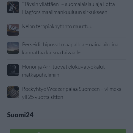
”Täysin yllättäen” – suomalaislaulaja Lotta
Hagfors maailmankuuluun sirkukseen
Kelan terapiakäytäntö muuttuu
Perseidit hipovat maapalloa – näinä aikoina
kannattaa katsoa taivaalle
Honor ja Arri tuovat elokuvatyökalut
matkapuhelimiin
Rockyhtye Weezer palaa Suomeen – viimeksi
yli 25 vuotta sitten
Suomi24