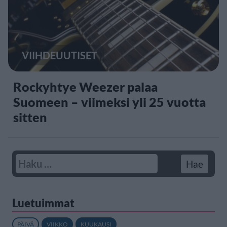
VIIHDEUUTISET
Rockyhtye Weezer palaa
Suomeen – viimeksi yli 25 vuotta
sitten
Luetuimmat
PÄIVÄ
VIIKKO
KUUKAUSI