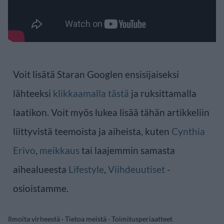
Voit lisätä Staran Googlen ensisijaiseksi
lähteeksi
klikkaamalla tästä
ja ruksittamalla
laatikon. Voit myös lukea lisää tähän artikkeliin
liittyvistä teemoista ja aiheista, kuten
Cynthia
Erivo
,
meikkaus
tai laajemmin samasta
aihealueesta
Lifestyle
,
Viihdeuutiset
-
osioistamme.
Ilmoita virheestä
·
Tietoa meistä
·
Toimitusperiaatteet