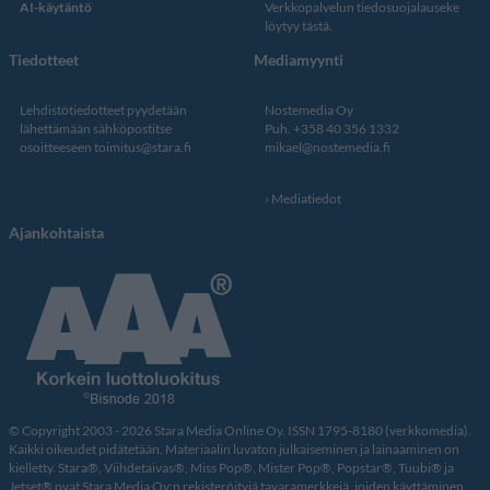
AI-käytäntö
Verkkopalvelun
tiedosuojalauseke
löytyy tästä
.
Tiedotteet
Mediamyynti
Lehdistötiedotteet pyydetään
Nostemedia Oy
lähettämään sähköpostitse
Puh. +358 40 356 1332
osoitteeseen
toimitus@stara.fi
mikael@nostemedia.fi
Mediatiedot
Ajankohtaista
© Copyright 2003 - 2026 Stara Media Online Oy. ISSN 1795-8180 (verkkomedia).
Kaikki oikeudet pidätetään. Materiaalin luvaton julkaiseminen ja lainaaminen on
kielletty. Stara®, Viihdetaivas®, Miss Pop®, Mister Pop®, Popstar®, Tuubi® ja
Jetset® ovat Stara Media Oy:n rekisteröityjä tavaramerkkejä, joiden käyttäminen