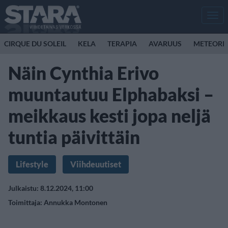
Men
CIRQUE DU SOLEIL
KELA
TERAPIA
AVARUUS
METEORI
Näin Cynthia Erivo
muuntautuu Elphabaksi –
meikkaus kesti jopa neljä
tuntia päivittäin
Lifestyle
Viihdeuutiset
Julkaistu: 8.12.2024, 11:00
Toimittaja:
Annukka Montonen