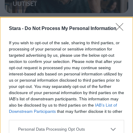
UUTISET
Leskeneläke ei kuulu kaikille –
Stara -
Do Not Process My Personal Information
Kela muistuttaa tärkeästä
ikärajasta
If you wish to opt-out of the sale, sharing to third parties, or
processing of your personal or sensitive information for
targeted advertising by us, please use the below opt-out
2
section to confirm your selection. Please note that after your
opt-out request is processed you may continue seeing
interest-based ads based on personal information utilized by
us or personal information disclosed to third parties prior to
your opt-out. You may separately opt-out of the further
disclosure of your personal information by third parties on the
IAB’s list of downstream participants. This information may
also be disclosed by us to third parties on the
IAB’s List of
Downstream Participants
that may further disclose it to other
MATKAILU
third parties.
Personal Data Processing Opt Outs
Finnairin lennoista osan lentää