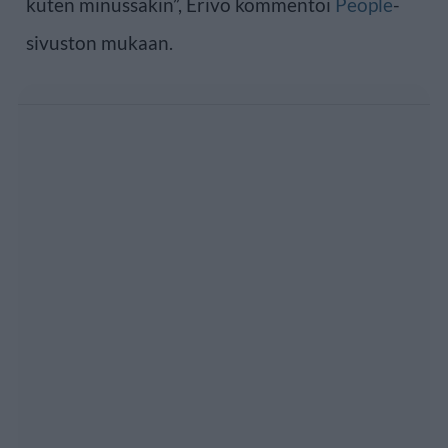
kuten minussakin”, Erivo kommentoi
People
-
sivuston mukaan.