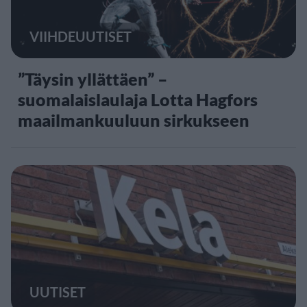
VIIHDEUUTISET
”Täysin yllättäen” –
suomalaislaulaja Lotta Hagfors
maailmankuuluun sirkukseen
UUTISET