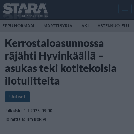
Men
EPPU NORMAALI
MARTTI SYRJÄ
LAKI
LASTENSUOJELU
Kerrostaloasunnossa
räjähti Hyvinkäällä –
asukas teki kotitekoisia
ilotulitteita
Uutiset
Julkaistu: 1.1.2025, 09:00
Toimittaja:
Tim Isokivi