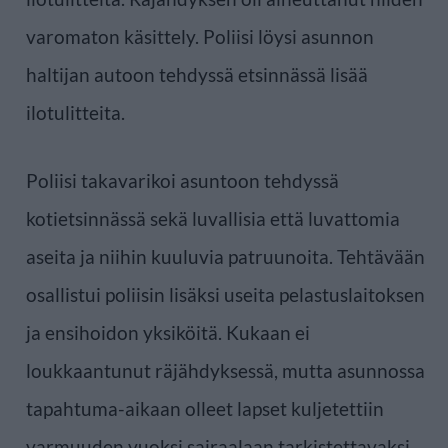
varomaton käsittely. Poliisi löysi asunnon
haltijan autoon tehdyssä etsinnässä lisää
ilotulitteita.
Poliisi takavarikoi asuntoon tehdyssä
kotietsinnässä sekä luvallisia että luvattomia
aseita ja niihin kuuluvia patruunoita. Tehtävään
osallistui poliisin lisäksi useita pelastuslaitoksen
ja ensihoidon yksiköitä. Kukaan ei
loukkaantunut räjähdyksessä, mutta asunnossa
tapahtuma-aikaan olleet lapset kuljetettiin
varmuuden vuoksi sairaalaan tarkistettavaksi.