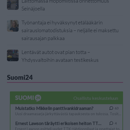
Laittomassa mopomiitissä onnettomuus
Seinäjoella
Työnantaja ei hyväksynyt etälääkärin
sairauslomatodistuksia – neljälle ei maksettu
sairausajan palkkaa
Lentävät autot ovat pian totta –
Yhdysvaltoihin avataan testikeskus
Suomi24