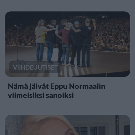
VIIHDEUUTISET
Nämä jäivät Eppu Normaalin
viimeisiksi sanoiksi