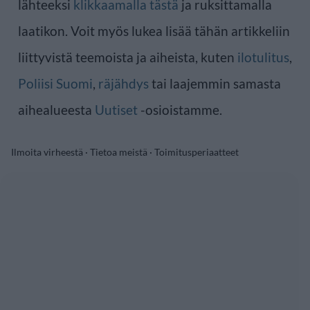
lähteeksi
klikkaamalla tästä
ja ruksittamalla
laatikon. Voit myös lukea lisää tähän artikkeliin
liittyvistä teemoista ja aiheista, kuten
ilotulitus
,
Poliisi Suomi
,
räjähdys
tai laajemmin samasta
aihealueesta
Uutiset
-osioistamme.
Ilmoita virheestä
·
Tietoa meistä
·
Toimitusperiaatteet