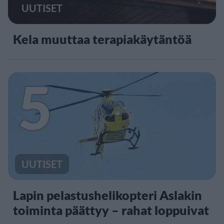
UUTISET
Kela muuttaa terapiakäytäntöä
5
UUTISET
Lapin pelastushelikopteri Aslakin
toiminta päättyy – rahat loppuivat