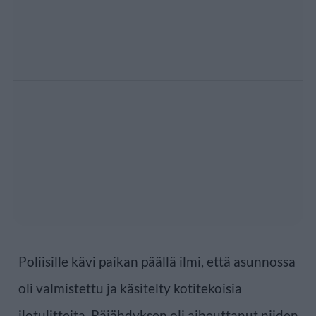
Poliisille kävi paikan päällä ilmi, että asunnossa
oli valmistettu ja käsitelty kotitekoisia
ilotulitteita. Räjähdyksen oli aiheuttanut niiden