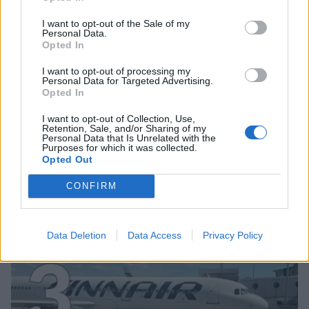
2
I want to opt-out of the Sale of my
Personal Data.
Opted In
I want to opt-out of processing my
Personal Data for Targeted Advertising.
Opted In
VIIHDEUUTISET
I want to opt-out of Collection, Use,
Retention, Sale, and/or Sharing of my
Personal Data that Is Unrelated with the
Purposes for which it was collected.
Sääennuste ulottuu nyt
Opted Out
marraskuulle – tältä näyttää
CONFIRM
syksyn sää
Data Deletion
Data Access
Privacy Policy
3