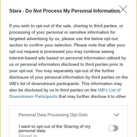
Staran luetuimmat
Stara -
Do Not Process My Personal Information
1
If you wish to opt-out of the sale, sharing to third parties, or
processing of your personal or sensitive information for
targeted advertising by us, please use the below opt-out
section to confirm your selection. Please note that after your
opt-out request is processed you may continue seeing
interest-based ads based on personal information utilized by
us or personal information disclosed to third parties prior to
your opt-out. You may separately opt-out of the further
UUTISET
disclosure of your personal information by third parties on the
IAB’s list of downstream participants. This information may
also be disclosed by us to third parties on the
IAB’s List of
Leskeneläke ei kuulu kaikille –
Downstream Participants
that may further disclose it to other
Kela muistuttaa tärkeästä
third parties.
ikärajasta
Personal Data Processing Opt Outs
I want to opt-out of the Sharing of my
personal data.
Opted In