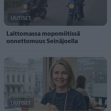
UUTISET
Laittomassa mopomiitissä
onnettomuus Seinäjoella
UUTISET