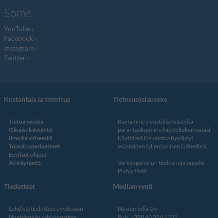
Some
YouTube
Facebook
Instagram
Twitter
Kustantaja ja toimitus
Tietosuojalauseke
Tietoa meistä
Käytämme sivustolla evästeitä
Oikaisukäytäntö
parantaaksemme käyttökokemustasi.
Ilmoita virheestä
Käyttämällä sivustoa hyväksyt
Toimitusperiaatteet
evästeiden tallentamisen laitteellesi.
Eettiset ohjeet
AI-käytäntö
Verkkopalvelun
tiedosuojalauseke
löytyy tästä
.
Tiedotteet
Mediamyynti
Lehdistötiedotteet pyydetään
Nostemedia Oy
lähettämään sähköpostitse
Puh. +358 40 356 1332