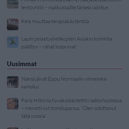
lentoyhtiö – matkustajille tärkeä rajoitus
Kela muuttaa terapiakäytäntöä
Lapin pelastushelikopteri Aslakin toiminta
päättyy – rahat loppuivat
Uusimmat
Nämä jäivät Eppu Normaalin viimeisiksi
sanoiksi
Paris Hiltonia hyväksikäytettiin laitoshoidossa
– menetti nyt toimilupansa: ”Olen odottanut
tätä vuosia”