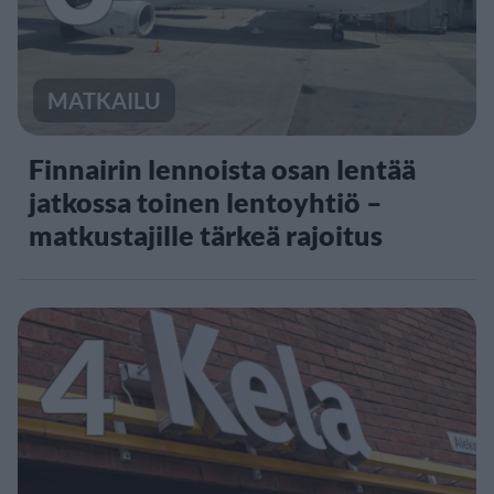
MATKAILU
Finnairin lennoista osan lentää
jatkossa toinen lentoyhtiö –
matkustajille tärkeä rajoitus
4