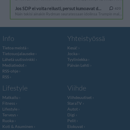
Info
Yhteistyössä
Tietoa meistä
Kesä!
Tietosuojalauseke
Jocka
Lähetä uutisvinkki
Tyyliniekka
Mediatiedot
Päivän Lehti
RSS-ohje
RSS
Lifestyle
Viihde
Matkailu
Viihdeuutiset
Fitness
StaraTV
Lifestyle
Autot
Terveys
Digi
Ruoka
Pelit
Koti & Asuminen
Elokuvat