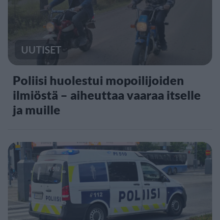
UUTISET
Poliisi huolestui mopoilijoiden
ilmiöstä – aiheuttaa vaaraa itselle
ja muille