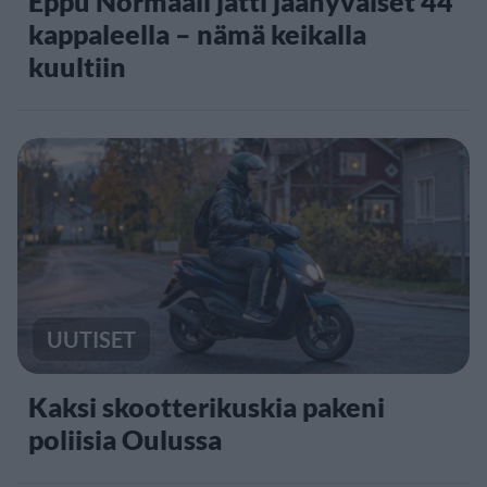
Eppu Normaali jätti jäähyväiset 44
kappaleella – nämä keikalla
kuultiin
UUTISET
Kaksi skootterikuskia pakeni
poliisia Oulussa