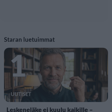
Staran luetuimmat
1
UUTISET
Leskeneläke ei kuulu kaikille –