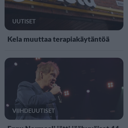
UUTISET
Kela muuttaa terapiakäytäntöä
VIIHDEUUTISET