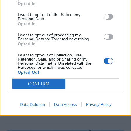
ei maksettu sairausajan palkkaa
Opted In
I want to opt-out of the Sale of my
Personal Data.
3
Opted In
I want to opt-out of processing my
Personal Data for Targeted Advertising.
Opted In
I want to opt-out of Collection, Use,
Retention, Sale, and/or Sharing of my
Personal Data that Is Unrelated with the
Purposes for which it was collected.
Opted Out
MATKAILU
CONFIRM
Finnairin lennoista osan lentää
jatkossa toinen lentoyhtiö –
Data Deletion
Data Access
Privacy Policy
matkustajille tärkeä rajoitus