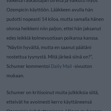
vaikeita raskausajan oireita ja vaikutti myös
Ozempicin käyttöön. Lääkkeen avulla hän
pudotti nopeasti 14 kiloa, mutta samalla hänen
olonsa heikkeni niin paljon, ettei hän jaksanut
edes leikkiä kolmevuotiaan poikansa kanssa.
”Näytin hyvältä, mutta en saanut päätäni
nostettua tyynystä. Mitä järkeä siinä on?”,
Schumer kommentoi
Daily Mail
-sivuston
mukaan.
Schumer on kritisoinut muita julkkiksia siitä,
etteivät he avoimesti kerro käyttäneensä