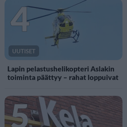
4
UUTISET
Lapin pelastushelikopteri Aslakin
toiminta päättyy – rahat loppuivat
5