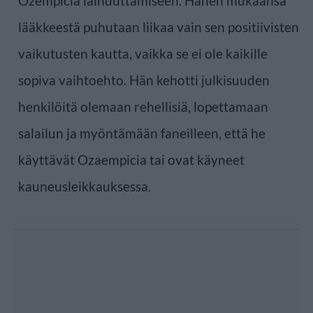
Ozempicia laihduttamiseen. Hänen mukaansa
lääkkeestä puhutaan liikaa vain sen positiivisten
vaikutusten kautta, vaikka se ei ole kaikille
sopiva vaihtoehto. Hän kehotti julkisuuden
henkilöitä olemaan rehellisiä, lopettamaan
salailun ja myöntämään faneilleen, että he
käyttävät Ozaempicia tai ovat käyneet
kauneusleikkauksessa.