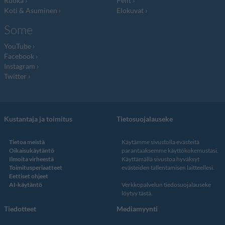
Ruoka
Pelit
Koti & Asuminen
Elokuvat
Some
YouTube
Facebook
Instagram
Twitter
Kustantaja ja toimitus
Tietosuojalauseke
Tietoa meistä
Käytämme sivustolla evästeitä
Oikaisukäytäntö
parantaaksemme käyttökokemustasi.
Ilmoita virheestä
Käyttämällä sivustoa hyväksyt
Toimitusperiaatteet
evästeiden tallentamisen laitteellesi.
Eettiset ohjeet
AI-käytäntö
Verkkopalvelun
tiedosuojalauseke
löytyy tästä
.
Tiedotteet
Mediamyynti