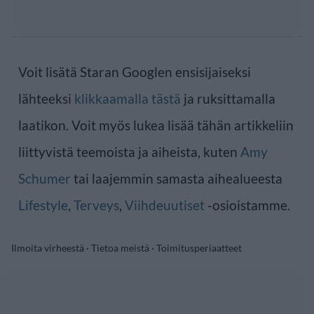
Voit lisätä Staran Googlen ensisijaiseksi
lähteeksi
klikkaamalla tästä
ja ruksittamalla
laatikon. Voit myös lukea lisää tähän artikkeliin
liittyvistä teemoista ja aiheista, kuten
Amy
Schumer
tai laajemmin samasta aihealueesta
Lifestyle
,
Terveys
,
Viihdeuutiset
-osioistamme.
Ilmoita virheestä
·
Tietoa meistä
·
Toimitusperiaatteet