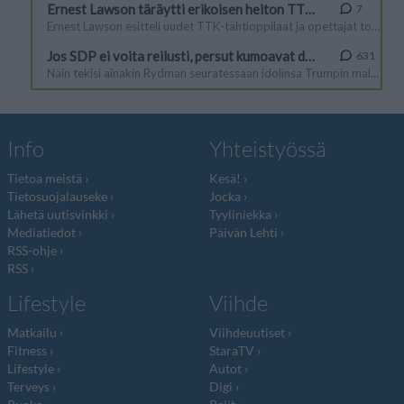
Info
Yhteistyössä
Tietoa meistä
Kesä!
Tietosuojalauseke
Jocka
Lähetä uutisvinkki
Tyyliniekka
Mediatiedot
Päivän Lehti
RSS-ohje
RSS
Lifestyle
Viihde
Matkailu
Viihdeuutiset
Fitness
StaraTV
Lifestyle
Autot
Terveys
Digi