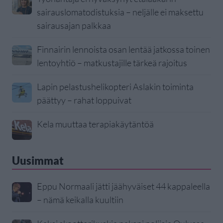
sairauslomatodistuksia – neljälle ei maksettu
sairausajan palkkaa
Finnairin lennoista osan lentää jatkossa toinen
lentoyhtiö – matkustajille tärkeä rajoitus
Lapin pelastushelikopteri Aslakin toiminta
päättyy – rahat loppuivat
Kela muuttaa terapiakäytäntöä
Uusimmat
Eppu Normaali jätti jäähyväiset 44 kappaleella
– nämä keikalla kuultiin