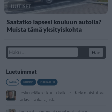
UUTISET
Saatatko lapsesi kouluun autolla?
Muista tämä yksityiskohta
Luetuimmat
PÄIVÄ
VIIKKO
KUUKAUSI
Leskeneläke ei kuulu kaikille – Kela muistuttaa
tärkeästä ikärajasta
Työnantaja ei hyväksynyt etälääkärin