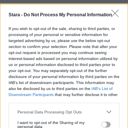
Kela muistuttaa tärkeästä
ikärajasta
Stara -
Do Not Process My Personal Information
If you wish to opt-out of the sale, sharing to third parties, or
processing of your personal or sensitive information for
2
targeted advertising by us, please use the below opt-out
section to confirm your selection. Please note that after your
opt-out request is processed you may continue seeing
interest-based ads based on personal information utilized by
us or personal information disclosed to third parties prior to
your opt-out. You may separately opt-out of the further
disclosure of your personal information by third parties on the
IAB’s list of downstream participants. This information may
UUTISET
also be disclosed by us to third parties on the
IAB’s List of
Downstream Participants
that may further disclose it to other
third parties.
Työnantaja ei hyväksynyt
etälääkärin
Personal Data Processing Opt Outs
sairauslomatodistuksia – neljälle
I want to opt-out of the Sharing of my
personal data.