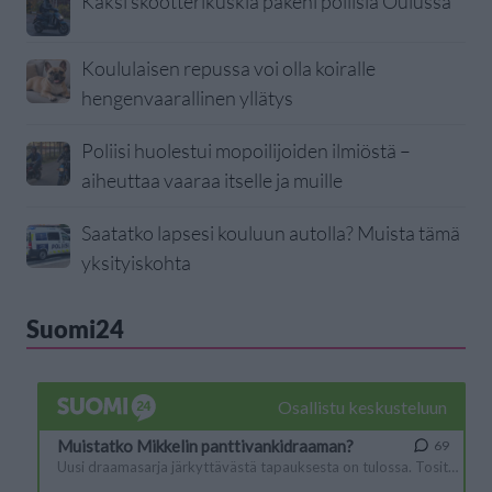
Kaksi skootterikuskia pakeni poliisia Oulussa
Koululaisen repussa voi olla koiralle
hengenvaarallinen yllätys
Poliisi huolestui mopoilijoiden ilmiöstä –
aiheuttaa vaaraa itselle ja muille
Saatatko lapsesi kouluun autolla? Muista tämä
yksityiskohta
Suomi24