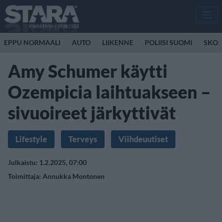
Men
EPPU NORMAALI
AUTO
LIIKENNE
POLIISI SUOMI
SKOO
Amy Schumer käytti
Ozempicia laihtuakseen –
sivuoireet järkyttivät
Lifestyle
Terveys
Viihdeuutiset
Julkaistu: 1.2.2025, 07:00
Toimittaja:
Annukka Montonen