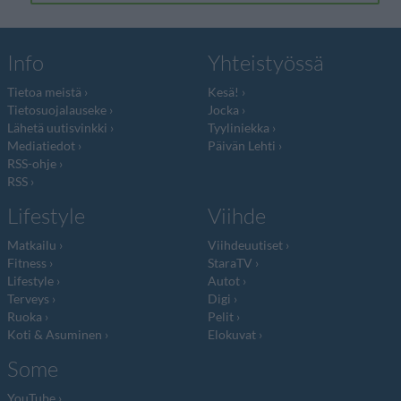
Info
Yhteistyössä
Tietoa meistä
Kesä!
Tietosuojalauseke
Jocka
Lähetä uutisvinkki
Tyyliniekka
Mediatiedot
Päivän Lehti
RSS-ohje
RSS
Lifestyle
Viihde
Matkailu
Viihdeuutiset
Fitness
StaraTV
Lifestyle
Autot
Terveys
Digi
Ruoka
Pelit
Koti & Asuminen
Elokuvat
Some
YouTube