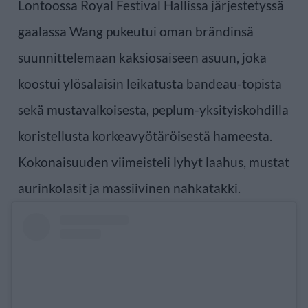
Lontoossa Royal Festival Hallissa järjestetyssä
gaalassa Wang pukeutui oman brändinsä
suunnittelemaan kaksiosaiseen asuun, joka
koostui ylösalaisin leikatusta bandeau-topista
sekä mustavalkoisesta, peplum-yksityiskohdilla
koristellusta korkeavyötäröisestä hameesta.
Kokonaisuuden viimeisteli lyhyt laahus, mustat
aurinkolasit ja massiivinen nahkatakki.