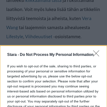
lähteeksi
klikkaamalla tästä
ja ruksittamalla
laatikon. Voit myös lukea lisää tähän artikkeliin
liittyvistä teemoista ja aiheista, kuten
Vera
Wang
tai laajemmin samasta aihealueesta
Lifestyle
,
Viihdeuutiset
-osioistamme.
Ilmoita virheestä
·
Tietoa meistä
·
Toimitusperiaatteet
Stara -
Do Not Process My Personal Information
If you wish to opt-out of the sale, sharing to third parties, or
processing of your personal or sensitive information for
targeted advertising by us, please use the below opt-out
section to confirm your selection. Please note that after your
opt-out request is processed you may continue seeing
interest-based ads based on personal information utilized by
us or personal information disclosed to third parties prior to
your opt-out. You may separately opt-out of the further
disclosure of your personal information by third parties on the