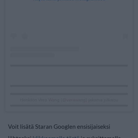
Henkilön Vera Wang (@verawang) jakama julkaisu
Voit lisätä Staran Googlen ensisijaiseksi