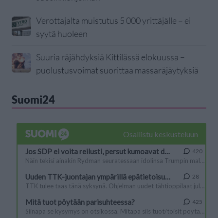
Verottajalta muistutus 5 000 yrittäjälle – ei
syytä huoleen
Suuria räjähdyksiä Kittilässä elokuussa –
puolustusvoimat suorittaa massaräjäytyksiä
Suomi24