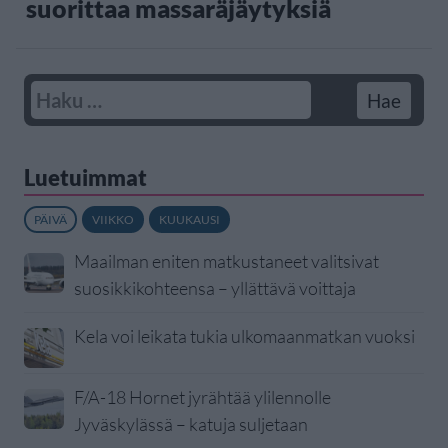
suorittaa massaräjäytyksiä
Luetuimmat
PÄIVÄ
VIIKKO
KUUKAUSI
Maailman eniten matkustaneet valitsivat
suosikkikohteensa – yllättävä voittaja
Kela voi leikata tukia ulkomaanmatkan vuoksi
F/A-18 Hornet jyrähtää ylilennolle
Jyväskylässä – katuja suljetaan