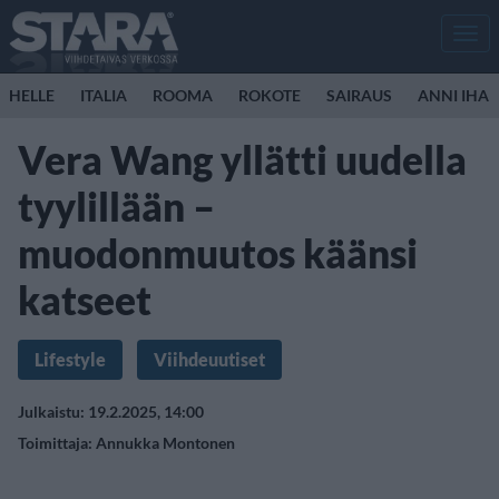
Men
HELLE
ITALIA
ROOMA
ROKOTE
SAIRAUS
ANNI IHA
Vera Wang yllätti uudella
tyylillään –
muodonmuutos käänsi
katseet
Lifestyle
Viihdeuutiset
Julkaistu: 19.2.2025, 14:00
Toimittaja:
Annukka Montonen