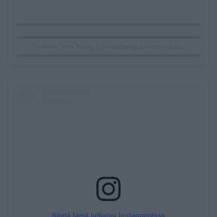
Henkilön Vera Wang (@verawang) jakama julkaisu
Näytä tämä julkaisu Instagramissa