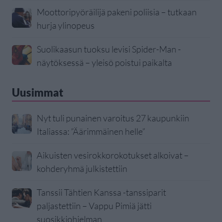
Moottoripyöräilijä pakeni poliisia – tutkaan
hurja ylinopeus
Suolikaasun tuoksu levisi Spider-Man -
näytöksessä – yleisö poistui paikalta
Uusimmat
Nyt tuli punainen varoitus 27 kaupunkiin
Italiassa: ”Äärimmäinen helle”
Aikuisten vesirokkorokotukset alkoivat –
kohderyhmä julkistettiin
Tanssii Tähtien Kanssa -tanssiparit
paljastettiin – Vappu Pimiä jätti
suosikkiohjelman