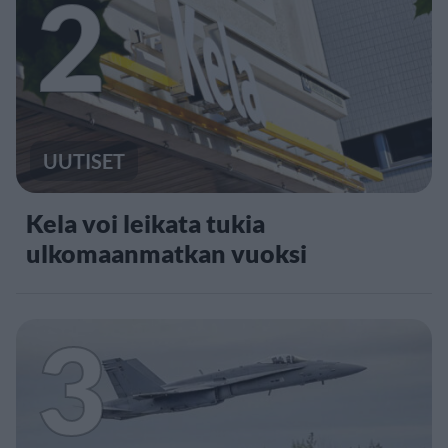
2
UUTISET
Kela voi leikata tukia
ulkomaanmatkan vuoksi
3