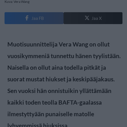
Kuva: Vera Wang
Jaa FB
Jaa X
Muotisuunnittelija Vera Wang on ollut
vuosikymmeniä tunnettu hänen tyylistään.
Naisella on ollut aina todella pitkät ja
suorat mustat hiukset ja keskipääjakaus.
Sen vuoksi hän onnistuikin yllättämään
kaikki toden teolla BAFTA-gaalassa
ilmestyttyään punaiselle matolle
lyhyemmissä hiuksissa.