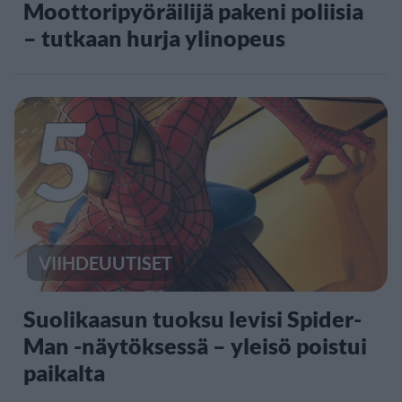
Moottoripyöräilijä pakeni poliisia
– tutkaan hurja ylinopeus
5
VIIHDEUUTISET
Suolikaasun tuoksu levisi Spider-
Man -näytöksessä – yleisö poistui
paikalta