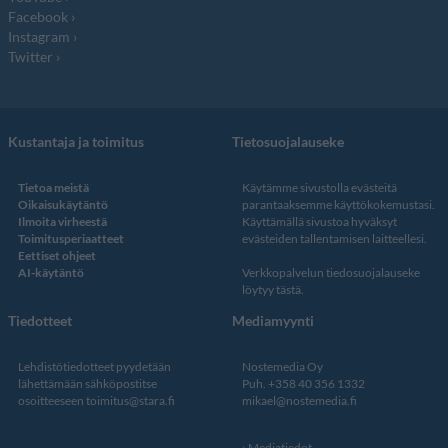
Facebook
Instagram
Twitter
Kustantaja ja toimitus
Tietosuojalauseke
Tietoa meistä
Käytämme sivustolla evästeitä
Oikaisukäytäntö
parantaaksemme käyttökokemustasi.
Ilmoita virheestä
Käyttämällä sivustoa hyväksyt
Toimitusperiaatteet
evästeiden tallentamisen laitteellesi.
Eettiset ohjeet
AI-käytäntö
Verkkopalvelun
tiedosuojalauseke
löytyy tästä
.
Tiedotteet
Mediamyynti
Lehdistötiedotteet pyydetään
Nostemedia Oy
lähettämään sähköpostitse
Puh. +358 40 356 1332
osoitteeseen
toimitus@stara.fi
mikael@nostemedia.fi
Mediatiedot