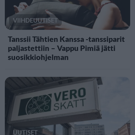
VIIHDEUUTISET
Tanssii Tähtien Kanssa -tanssiparit
paljastettiin – Vappu Pimiä jätti
suosikkiohjelman
UUTISET