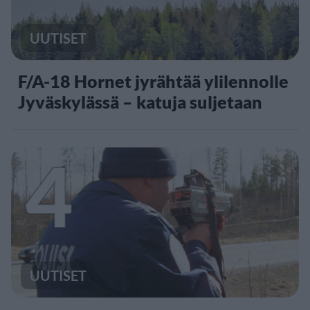
UUTISET
F/A-18 Hornet jyrähtää ylilennolle
Jyväskylässä – katuja suljetaan
4
UUTISET