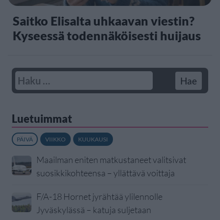
Saitko Elisalta uhkaavan viestin?
Kyseessä todennäköisesti huijaus
Luetuimmat
PÄIVÄ
VIIKKO
KUUKAUSI
Maailman eniten matkustaneet valitsivat
suosikkikohteensa – yllättävä voittaja
F/A-18 Hornet jyrähtää ylilennolle
Jyväskylässä – katuja suljetaan