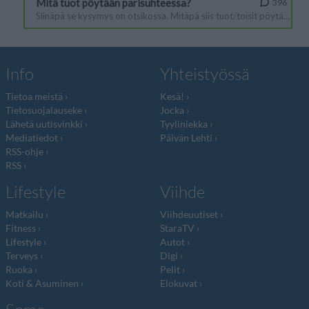
Info
Yhteistyössä
Tietoa meistä
Kesä!
Tietosuojalauseke
Jocka
Lähetä uutisvinkki
Tyyliniekka
Mediatiedot
Päivän Lehti
RSS-ohje
RSS
Lifestyle
Viihde
Matkailu
Viihdeuutiset
Fitness
StaraTV
Lifestyle
Autot
Terveys
Digi
Ruoka
Pelit
Koti & Asuminen
Elokuvat