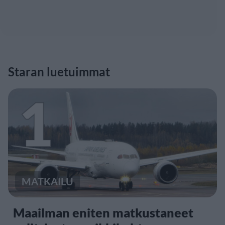
Staran luetuimmat
1
MATKAILU
Maailman eniten matkustaneet