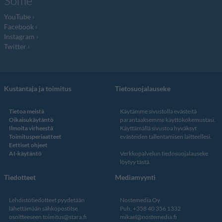
Some
YouTube
Facebook
Instagram
Twitter
Kustantaja ja toimitus
Tietosuojalauseke
Tietoa meistä
Käytämme sivustolla evästeitä
Oikaisukäytäntö
parantaaksemme käyttökokemustasi.
Ilmoita virheestä
Käyttämällä sivustoa hyväksyt
Toimitusperiaatteet
evästeiden tallentamisen laitteellesi.
Eettiset ohjeet
AI-käytäntö
Verkkopalvelun
tiedosuojalauseke
löytyy tästä
.
Tiedotteet
Mediamyynti
Lehdistötiedotteet pyydetään
Nostemedia Oy
lähettämään sähköpostitse
Puh. +358 40 356 1332
osoitteeseen
toimitus@stara.fi
mikael@nostemedia.fi