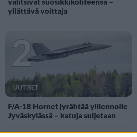
valitsivat suosikkikohteensa –
yllättävä voittaja
2
UUTISET
F/A-18 Hornet jyrähtää ylilennolle
Jyväskylässä – katuja suljetaan