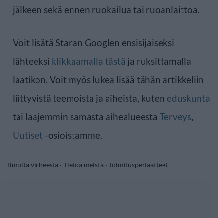
jälkeen sekä ennen ruokailua tai ruoanlaittoa.
Voit lisätä Staran Googlen ensisijaiseksi
lähteeksi
klikkaamalla tästä
ja ruksittamalla
laatikon. Voit myös lukea lisää tähän artikkeliin
liittyvistä teemoista ja aiheista, kuten
eduskunta
tai laajemmin samasta aihealueesta
Terveys
,
Uutiset
-osioistamme.
Ilmoita virheestä
·
Tietoa meistä
·
Toimitusperiaatteet