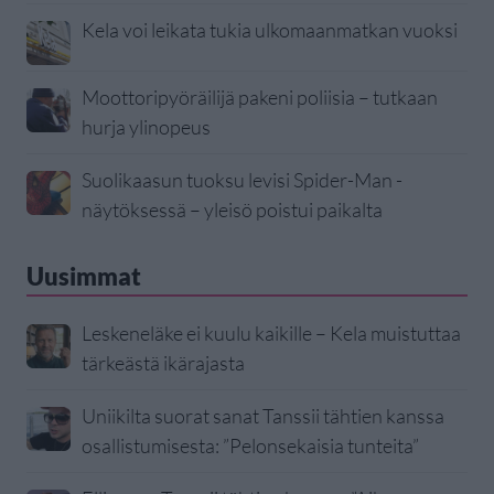
Kela voi leikata tukia ulkomaanmatkan vuoksi
Moottoripyöräilijä pakeni poliisia – tutkaan
hurja ylinopeus
Suolikaasun tuoksu levisi Spider-Man -
näytöksessä – yleisö poistui paikalta
Uusimmat
Leskeneläke ei kuulu kaikille – Kela muistuttaa
tärkeästä ikärajasta
Uniikilta suorat sanat Tanssii tähtien kanssa
osallistumisesta: ”Pelonsekaisia tunteita”