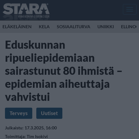
Men
ELÄKELÄINEN
KELA
SOSIAALITURVA
UNIIKKI
ELLINO
Eduskunnan
ripueliepidemiaan
sairastunut 80 ihmistä –
epidemian aiheuttaja
vahvistui
Terveys
Uutiset
Julkaistu: 17.3.2025, 16:00
Toimittaja:
Tim Isokivi