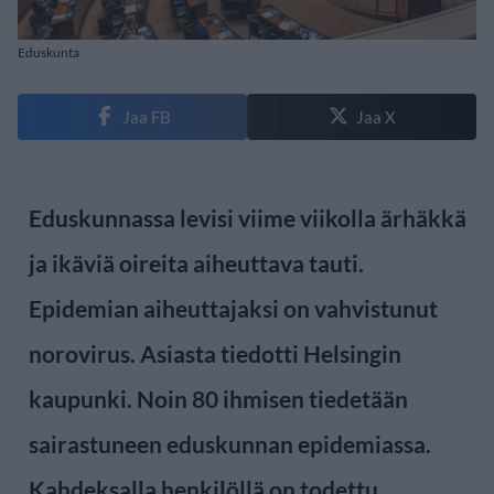
Eduskunta
Jaa FB
Jaa X
Eduskunnassa levisi viime viikolla ärhäkkä
ja ikäviä oireita aiheuttava tauti.
Epidemian aiheuttajaksi on vahvistunut
norovirus. Asiasta tiedotti Helsingin
kaupunki. Noin 80 ihmisen tiedetään
sairastuneen eduskunnan epidemiassa.
Kahdeksalla henkilöllä on todettu