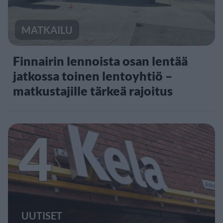
MATKAILU
Finnairin lennoista osan lentää
jatkossa toinen lentoyhtiö –
matkustajille tärkeä rajoitus
4
UUTISET