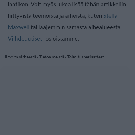
laatikon. Voit myös lukea lisää tähän artikkeliin
liittyvistä teemoista ja aiheista, kuten
Stella
Maxwell
tai laajemmin samasta aihealueesta
Viihdeuutiset
-osioistamme.
Ilmoita virheestä
·
Tietoa meistä
·
Toimitusperiaatteet