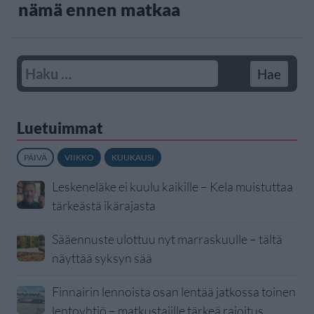
nämä ennen matkaa
Luetuimmat
PÄIVÄ
VIIKKO
KUUKAUSI
Leskeneläke ei kuulu kaikille – Kela muistuttaa
tärkeästä ikärajasta
Sääennuste ulottuu nyt marraskuulle – tältä
näyttää syksyn sää
Finnairin lennoista osan lentää jatkossa toinen
lentoyhtiö – matkustajille tärkeä rajoitus