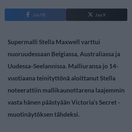
Jaa FB
Jaa X
Supermalli Stella Maxwell varttui
nuoruudessaan Belgiassa, Australiassa ja
Uudessa-Seelannissa. Malliuransa jo 14-
vuotiaana teinityttönä aloittanut Stella
noteerattiin mallikaunottarena laajemmin
vasta hänen päästyään Victoria’s Secret -
muotinäytöksen tähdeksi.