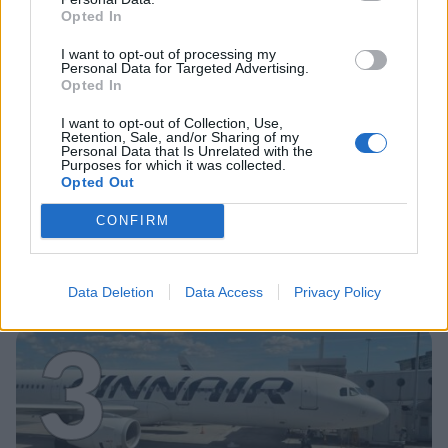
2
Opted In
I want to opt-out of processing my
Personal Data for Targeted Advertising.
Opted In
I want to opt-out of Collection, Use,
VIIHDEUUTISET
Retention, Sale, and/or Sharing of my
Personal Data that Is Unrelated with the
Purposes for which it was collected.
Opted Out
Sääennuste ulottuu nyt
marraskuulle – tältä näyttää
CONFIRM
syksyn sää
Data Deletion
Data Access
Privacy Policy
3