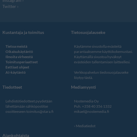
Instagram
Twitter
Kustantaja ja toimitus
Tietosuojalauseke
Tietoa meistä
Käytämme sivustolla evästeitä
Oikaisukäytäntö
parantaaksemme käyttökokemustasi.
Ilmoita virheestä
Käyttämällä sivustoa hyväksyt
Toimitusperiaatteet
evästeiden tallentamisen laitteellesi.
Eettiset ohjeet
AI-käytäntö
Verkkopalvelun
tiedosuojalauseke
löytyy tästä
.
Tiedotteet
Mediamyynti
Lehdistötiedotteet pyydetään
Nostemedia Oy
lähettämään sähköpostitse
Puh. +358 40 356 1332
osoitteeseen
toimitus@stara.fi
mikael@nostemedia.fi
Mediatiedot
Ajankohtaista