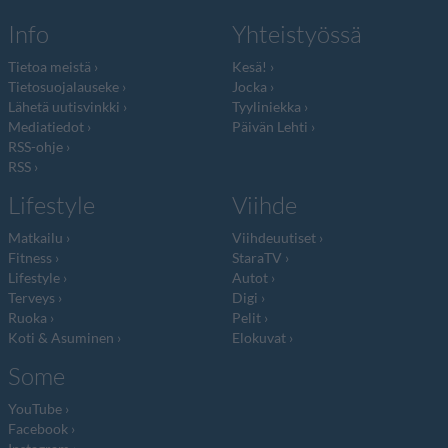
Info
Yhteistyössä
Tietoa meistä
Kesä!
Tietosuojalauseke
Jocka
Lähetä uutisvinkki
Tyyliniekka
Mediatiedot
Päivän Lehti
RSS-ohje
RSS
Lifestyle
Viihde
Matkailu
Viihdeuutiset
Fitness
StaraTV
Lifestyle
Autot
Terveys
Digi
Ruoka
Pelit
Koti & Asuminen
Elokuvat
Some
YouTube
Facebook