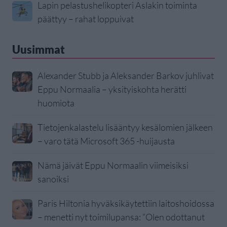
Lapin pelastushelikopteri Aslakin toiminta
päättyy – rahat loppuivat
Uusimmat
Alexander Stubb ja Aleksander Barkov juhlivat
Eppu Normaalia – yksityiskohta herätti
huomiota
Tietojenkalastelu lisääntyy kesälomien jälkeen
– varo tätä Microsoft 365 -huijausta
Nämä jäivät Eppu Normaalin viimeisiksi
sanoiksi
Paris Hiltonia hyväksikäytettiin laitoshoidossa
– menetti nyt toimilupansa: ”Olen odottanut