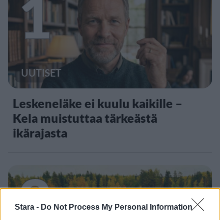
1
UUTISET
Leskeneläke ei kuulu kaikille –
Kela muistuttaa tärkeästä
ikärajasta
2
Stara -
Do Not Process My Personal Information