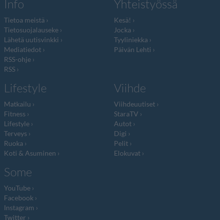
Info
Yhteistyössä
Tietoa meistä
Kesä!
Tietosuojalauseke
Jocka
Lähetä uutisvinkki
Tyyliniekka
Mediatiedot
Päivän Lehti
RSS-ohje
RSS
Lifestyle
Viihde
Matkailu
Viihdeuutiset
Fitness
StaraTV
Lifestyle
Autot
Terveys
Digi
Ruoka
Pelit
Koti & Asuminen
Elokuvat
Some
YouTube
Facebook
Instagram
Twitter