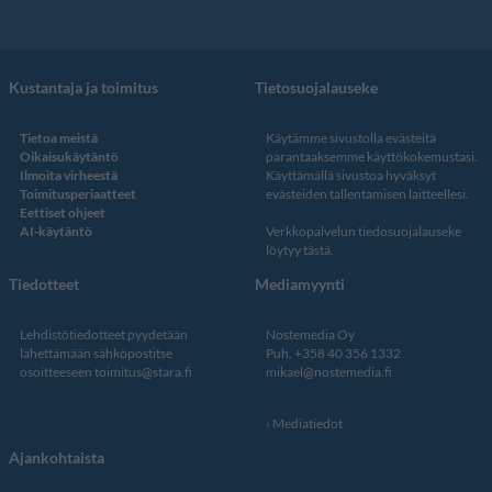
Kustantaja ja toimitus
Tietosuojalauseke
Tietoa meistä
Käytämme sivustolla evästeitä
Oikaisukäytäntö
parantaaksemme käyttökokemustasi.
Ilmoita virheestä
Käyttämällä sivustoa hyväksyt
Toimitusperiaatteet
evästeiden tallentamisen laitteellesi.
Eettiset ohjeet
AI-käytäntö
Verkkopalvelun
tiedosuojalauseke
löytyy tästä
.
Tiedotteet
Mediamyynti
Lehdistötiedotteet pyydetään
Nostemedia Oy
lähettämään sähköpostitse
Puh. +358 40 356 1332
osoitteeseen
toimitus@stara.fi
mikael@nostemedia.fi
Mediatiedot
Ajankohtaista