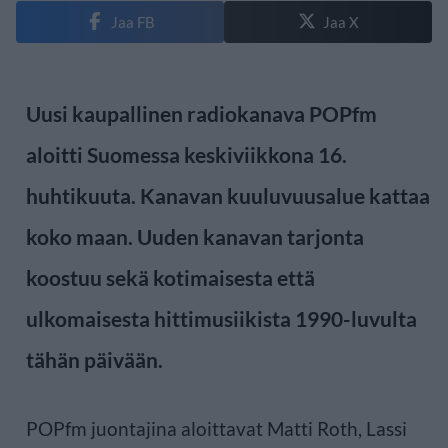
Jaa FB
Jaa X
Uusi kaupallinen radiokanava POPfm
aloitti Suomessa keskiviikkona 16.
huhtikuuta. Kanavan kuuluvuusalue kattaa
koko maan. Uuden kanavan tarjonta
koostuu sekä kotimaisesta että
ulkomaisesta hittimusiikista 1990-luvulta
tähän päivään.
POPfm juontajina aloittavat Matti Roth, Lassi