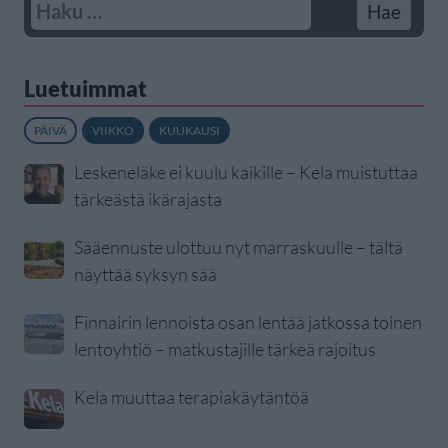
Luetuimmat
PÄIVÄ
VIIKKO
KUUKAUSI
Leskeneläke ei kuulu kaikille – Kela muistuttaa
tärkeästä ikärajasta
Sääennuste ulottuu nyt marraskuulle – tältä
näyttää syksyn sää
Finnairin lennoista osan lentää jatkossa toinen
lentoyhtiö – matkustajille tärkeä rajoitus
Kela muuttaa terapiakäytäntöä