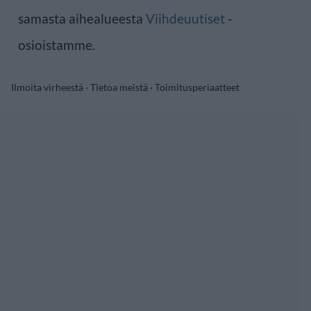
samasta aihealueesta
Viihdeuutiset
-
osioistamme.
Ilmoita virheestä
·
Tietoa meistä
·
Toimitusperiaatteet