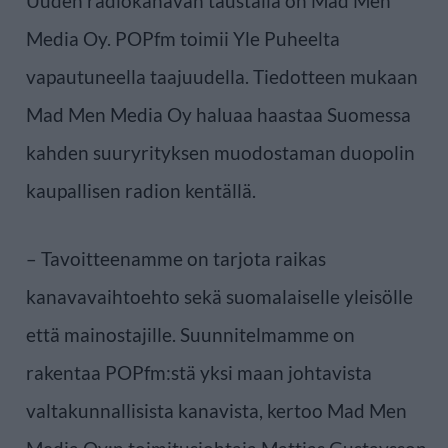
Uuden radiokanavan taustalla on Mad Men
Media Oy. POPfm toimii Yle Puheelta
vapautuneella taajuudella. Tiedotteen mukaan
Mad Men Media Oy haluaa haastaa Suomessa
kahden suuryrityksen muodostaman duopolin
kaupallisen radion kentällä.
– Tavoitteenamme on tarjota raikas
kanavavaihtoehto sekä suomalaiselle yleisölle
että mainostajille. Suunnitelmamme on
rakentaa POPfm:stä yksi maan johtavista
valtakunnallisista kanavista, kertoo Mad Men