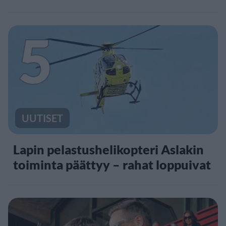
5
UUTISET
Lapin pelastushelikopteri Aslakin
toiminta päättyy – rahat loppuivat