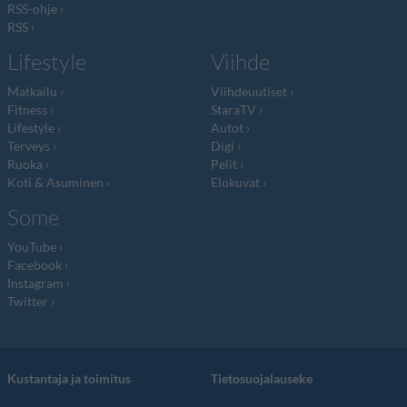
RSS-ohje
RSS
Lifestyle
Viihde
Matkailu
Viihdeuutiset
Fitness
StaraTV
Lifestyle
Autot
Terveys
Digi
Ruoka
Pelit
Koti & Asuminen
Elokuvat
Some
YouTube
Facebook
Instagram
Twitter
Kustantaja ja toimitus
Tietosuojalauseke