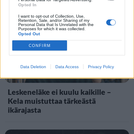
Opted In
I want to opt-out of Collection, Use,
4
Retention, Sale, and/or Sharing of my
Personal Data that Is Unrelated with the
Purposes for which it was collected.
Opted Out
CONFIRM
Data Deletion
Data Access
Privacy Policy
UUTISET
Leskeneläke ei kuulu kaikille –
Kela muistuttaa tärkeästä
ikärajasta