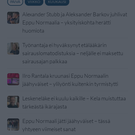
PÄIVÄ
VIIKKO
KUUKAUSI
Alexander Stubb ja Aleksander Barkov juhlivat
Eppu Normaalia – yksityiskohta herätti
huomiota
Työnantaja ei hyväksynyt etälääkärin
sairauslomatodistuksia – neljälle ei maksettu
sairausajan palkkaa
IIro Rantala kruunasi Eppu Normaalin
jäähyväiset – ylilyönti kuitenkin tyrmistytti
Leskeneläke ei kuulu kaikille – Kela muistuttaa
tärkeästä ikärajasta
Eppu Normaali jätti jäähyväiset – tässä
yhtyeen viimeiset sanat