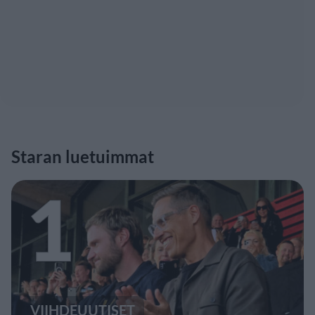
Staran luetuimmat
1
VIIHDEUUTISET