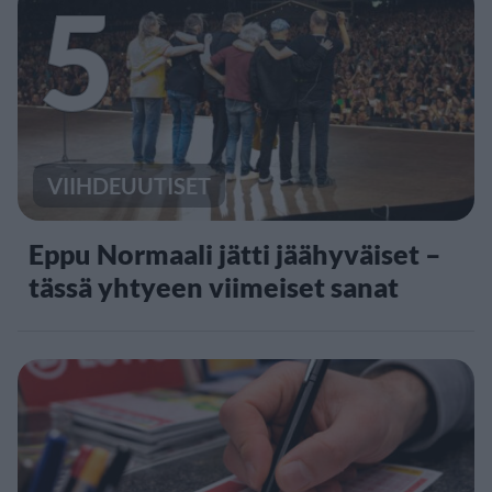
5
VIIHDEUUTISET
Eppu Normaali jätti jäähyväiset –
tässä yhtyeen viimeiset sanat