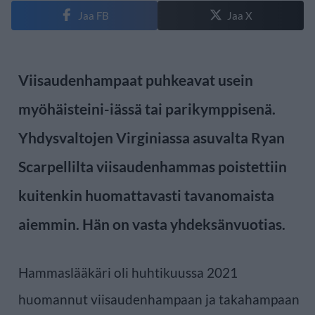
Jaa FB
Jaa X
Viisaudenhampaat puhkeavat usein
myöhäisteini-iässä tai parikymppisenä.
Yhdysvaltojen Virginiassa asuvalta Ryan
Scarpellilta viisaudenhammas poistettiin
kuitenkin huomattavasti tavanomaista
aiemmin. Hän on vasta yhdeksänvuotias.
Hammaslääkäri oli huhtikuussa 2021
huomannut viisaudenhampaan ja takahampaan