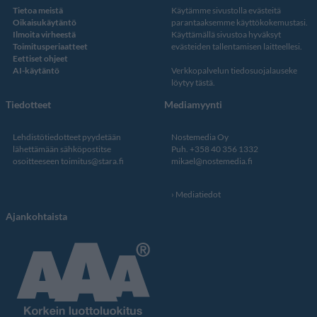
Tietoa meistä
Käytämme sivustolla evästeitä
Oikaisukäytäntö
parantaaksemme käyttökokemustasi.
Ilmoita virheestä
Käyttämällä sivustoa hyväksyt
Toimitusperiaatteet
evästeiden tallentamisen laitteellesi.
Eettiset ohjeet
AI-käytäntö
Verkkopalvelun
tiedosuojalauseke
löytyy tästä
.
Tiedotteet
Mediamyynti
Lehdistötiedotteet pyydetään
Nostemedia Oy
lähettämään sähköpostitse
Puh. +358 40 356 1332
osoitteeseen
toimitus@stara.fi
mikael@nostemedia.fi
Mediatiedot
Ajankohtaista