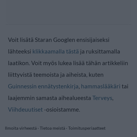
Voit lisätä Staran Googlen ensisijaiseksi
lähteeksi
klikkaamalla tästä
ja ruksittamalla
laatikon. Voit myös lukea lisää tähän artikkeliin
liittyvistä teemoista ja aiheista, kuten
Guinnessin ennätystenkirja
,
hammaslääkäri
tai
laajemmin samasta aihealueesta
Terveys
,
Viihdeuutiset
-osioistamme.
Ilmoita virheestä
·
Tietoa meistä
·
Toimitusperiaatteet