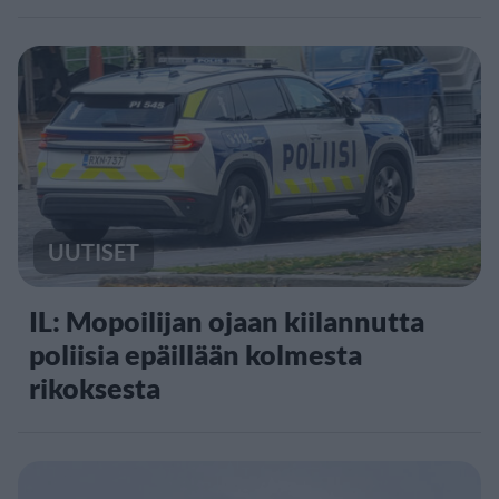
UUTISET
IL: Mopoilijan ojaan kiilannutta
poliisia epäillään kolmesta
rikoksesta