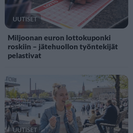
UUTISET
Miljoonan euron lottokuponki
roskiin – jätehuollon työntekijät
pelastivat
UUTISET