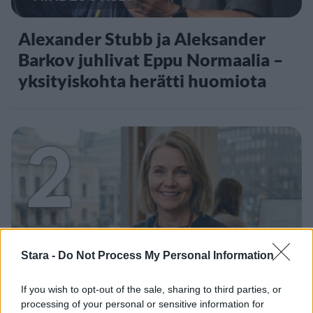
Alexander Stubb ja Aleksander
Barkov juhlivat Eppu Normaalia –
yksityiskohta herätti huomiota
2
UUTISET
Stara -
Do Not Process My Personal Information
If you wish to opt-out of the sale, sharing to third parties, or
Työnantaja ei hyväksynyt
processing of your personal or sensitive information for