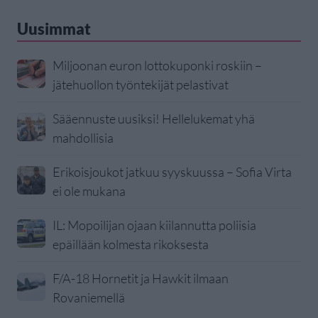
Uusimmat
Miljoonan euron lottokuponki roskiin –
jätehuollon työntekijät pelastivat
Sääennuste uusiksi! Hellelukemat yhä
mahdollisia
Erikoisjoukot jatkuu syyskuussa – Sofia Virta
ei ole mukana
IL: Mopoilijan ojaan kiilannutta poliisia
epäillään kolmesta rikoksesta
F/A-18 Hornetit ja Hawkit ilmaan
Rovaniemellä