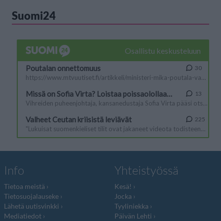
Suomi24
Info
Yhteistyössä
Tietoa meistä
Kesä!
Tietosuojalauseke
Jocka
Lähetä uutisvinkki
Tyyliniekka
Mediatiedot
Päivän Lehti