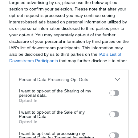
etälääkärin
targeted advertising by us, please use the below opt-out
section to confirm your selection. Please note that after your
sairauslomatodistuksia – neljälle
opt-out request is processed you may continue seeing
ei maksettu sairausajan palkkaa
interest-based ads based on personal information utilized by
us or personal information disclosed to third parties prior to
your opt-out. You may separately opt-out of the further
disclosure of your personal information by third parties on the
3
IAB’s list of downstream participants. This information may
also be disclosed by us to third parties on the
IAB’s List of
Downstream Participants
that may further disclose it to other
third parties.
Personal Data Processing Opt Outs
I want to opt-out of the Sharing of my
personal data.
VIIHDEUUTISET
Opted In
I want to opt-out of the Sale of my
IIro Rantala kruunasi Eppu
Personal Data.
Opted In
Normaalin jäähyväiset – ylilyönti
I want to opt-out of processing my
kuitenkin tyrmistytti
Personal Data for Targeted Advertising.