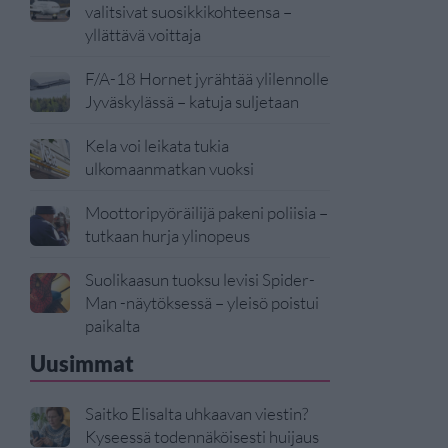
valitsivat suosikkikohteensa –
yllättävä voittaja
F/A-18 Hornet jyrähtää ylilennolle
Jyväskylässä – katuja suljetaan
Kela voi leikata tukia
ulkomaanmatkan vuoksi
Moottoripyöräilijä pakeni poliisia –
tutkaan hurja ylinopeus
Suolikaasun tuoksu levisi Spider-
Man -näytöksessä – yleisö poistui
paikalta
Uusimmat
Saitko Elisalta uhkaavan viestin?
Kyseessä todennäköisesti huijaus