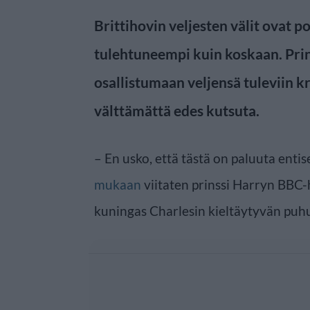
Brittihovin veljesten välit ovat p
tulehtuneempi kuin koskaan. Prin
osallistumaan veljensä tuleviin kr
välttämättä edes kutsuta.
– En usko, että tästä on paluuta enti
mukaan
viitaten prinssi Harryn BBC-
kuningas Charlesin kieltäytyvän puh