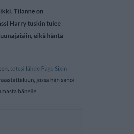
oikki. Tilanne on
ssi Harry tuskin tulee
uunajaisiin, eikä häntä
seen,
totesi lähde Page Sixin
haastatteluun, jossa hän sanoi
umasta hänelle.