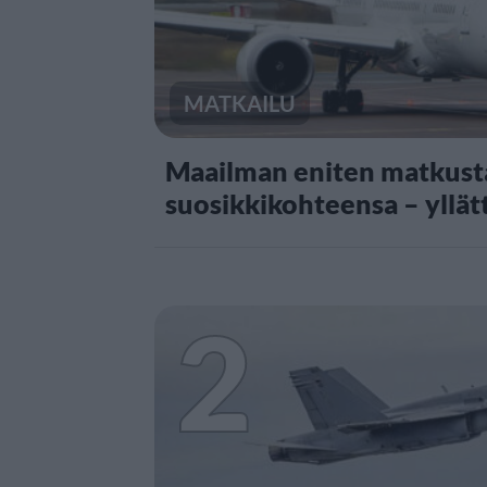
MATKAILU
Maailman eniten matkusta
suosikkikohteensa – yllät
2