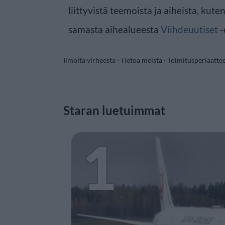
liittyvistä teemoista ja aiheista, kute
samasta aihealueesta
Viihdeuutiset
-
Ilmoita virheestä
·
Tietoa meistä
·
Toimitusperiaatte
Staran luetuimmat
1