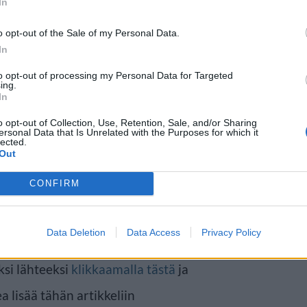
In
o opt-out of the Sale of my Personal Data.
In
sa sovintoa perheensä kanssa ja
to opt-out of processing my Personal Data for Targeted
ing.
itelyyn, niin hänen muu
In
lla. Prinssi William valmistautuu
o opt-out of Collection, Use, Retention, Sale, and/or Sharing
ersonal Data that Is Unrelated with the Purposes for which it
sä puolisonsa Katen ja kolmen
lected.
Out
arklen puolesta hovissa ei
CONFIRM
 Harry perheineen tuskin saa
jan mukaan.
Data Deletion
Data Access
Privacy Policy
ksi lähteeksi
klikkaamalla tästä
ja
a lisää tähän artikkeliin