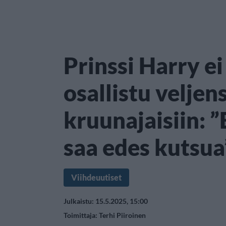
Prinssi Harry e
osallistu veljen
kruunajaisiin: ”
saa edes kutsua
Viihdeuutiset
Julkaistu: 15.5.2025, 15:00
Toimittaja:
Terhi Piiroinen