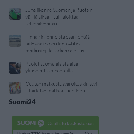
Junaliikenne Suomen ja Ruotsin
välillä alkaa – tulli aloittaa
tehovalvonnan
Finnairin lennoista osan lentää
jatkossa toinen lentoyhtiö –
matkustajille tärkeä rajoitus
Puolet suomalaisista ajaa
ylinopeutta maanteillä
Ceutan matkustusvaroitus kiristyi
– harkitse matkaa uudelleen
Suomi24