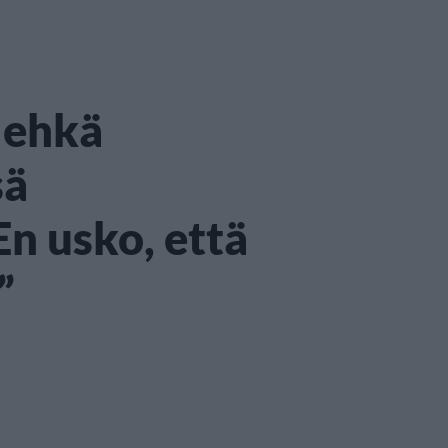
i ehkä
sä
En usko, että
”