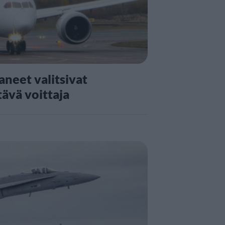
neet valitsivat
tävä voittaja