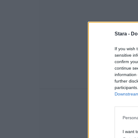
Stara -
Do
If you wish 
sensitive in
confirm you
continue se
information 
further disc
participants
Downstream 
Persona
I want t