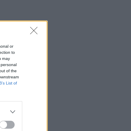
sonal or
ection to
ou may
 personal
out of the
 downstream
B’s List of