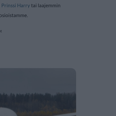
n
Prinssi Harry
tai laajemmin
osioistamme.
et