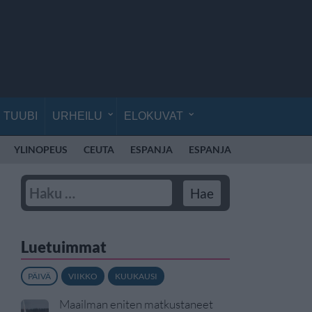
TUUBI
URHEILU
ELOKUVAT
YLINOPEUS
CEUTA
ESPANJA
ESPANJA
Luetuimmat
PÄIVÄ
VIIKKO
KUUKAUSI
Maailman eniten matkustaneet