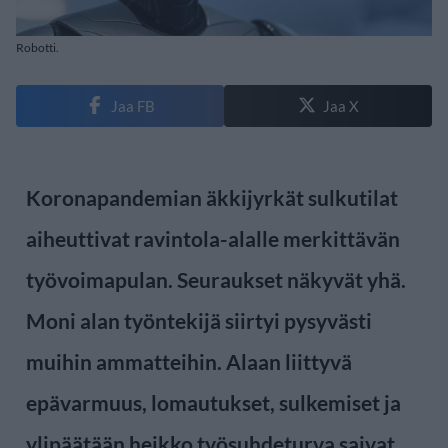
Robotti.
Jaa FB
Jaa X
Koronapandemian äkkijyrkät sulkutilat
aiheuttivat ravintola-alalle merkittävän
työvoimapulan. Seuraukset näkyvät yhä.
Moni alan työntekijä siirtyi pysyvästi
muihin ammatteihin. Alaan liittyvä
epävarmuus, lomautukset, sulkemiset ja
ylipäätään heikko työsuhdeturva saivat