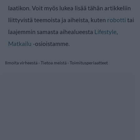
laatikon. Voit myös lukea lisää tähän artikkeliin
liittyvistä teemoista ja aiheista, kuten
robotti
tai
laajemmin samasta aihealueesta
Lifestyle
,
Matkailu
-osioistamme.
Ilmoita virheestä
·
Tietoa meistä
·
Toimitusperiaatteet