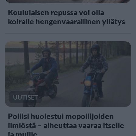
Koululaisen repussa voi olla
koiralle hengenvaarallinen yllätys
UUTISET
Poliisi huolestui mopoilijoiden
ilmiöstä – aiheuttaa vaaraa itselle
ja muille