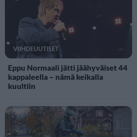
VIIHDEUUTISET
Eppu Normaali jätti jäähyväiset 44
kappaleella – nämä keikalla
kuultiin