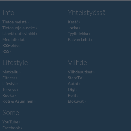
Info
Yhteistyössä
Tietoa meistä
Kesä!
Tietosuojalauseke
Jocka
Lähetä uutisvinkki
Tyyliniekka
Mediatiedot
Päivän Lehti
RSS-ohje
RSS
Lifestyle
Viihde
Matkailu
Viihdeuutiset
Fitness
StaraTV
Lifestyle
Autot
Terveys
Digi
Ruoka
Pelit
Koti & Asuminen
Elokuvat
Some
YouTube
Facebook