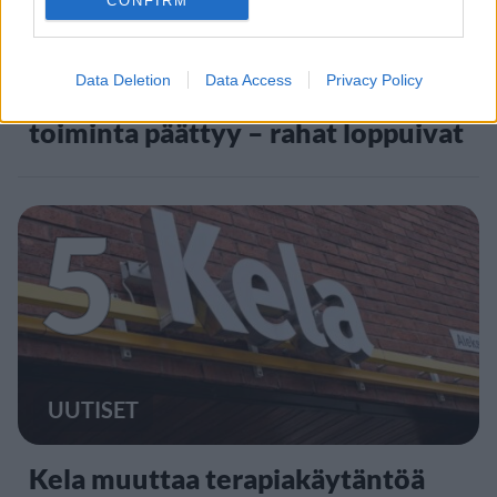
CONFIRM
UUTISET
Data Deletion
Data Access
Privacy Policy
Lapin pelastushelikopteri Aslakin
toiminta päättyy – rahat loppuivat
5
UUTISET
Kela muuttaa terapiakäytäntöä