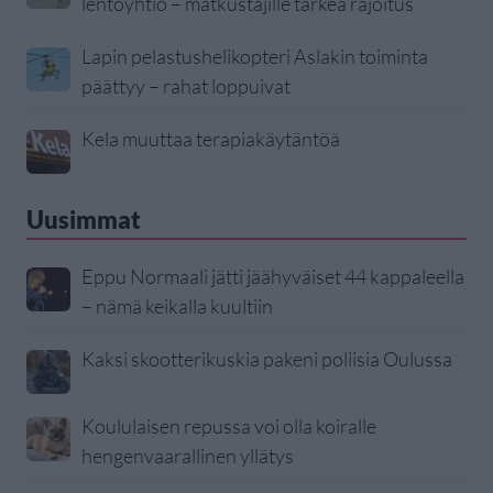
lentoyhtiö – matkustajille tärkeä rajoitus
Lapin pelastushelikopteri Aslakin toiminta
päättyy – rahat loppuivat
Kela muuttaa terapiakäytäntöä
Uusimmat
Eppu Normaali jätti jäähyväiset 44 kappaleella
– nämä keikalla kuultiin
Kaksi skootterikuskia pakeni poliisia Oulussa
Koululaisen repussa voi olla koiralle
hengenvaarallinen yllätys