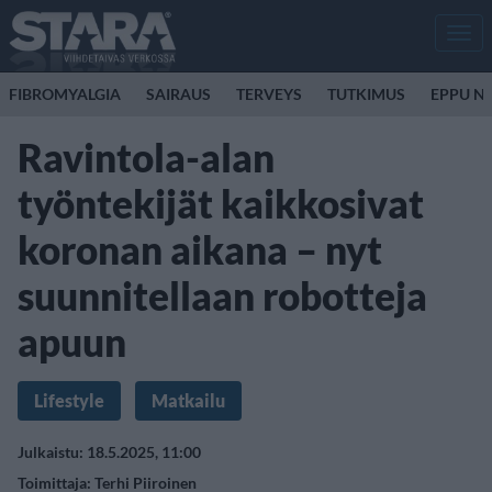
Men
FIBROMYALGIA
SAIRAUS
TERVEYS
TUTKIMUS
EPPU N
Ravintola-alan
työntekijät kaikkosivat
koronan aikana – nyt
suunnitellaan robotteja
apuun
Lifestyle
Matkailu
Julkaistu: 18.5.2025, 11:00
Toimittaja:
Terhi Piiroinen