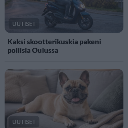
UUTISET
Kaksi skootterikuskia pakeni
poliisia Oulussa
UUTISET