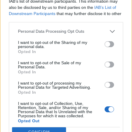
IAB’s list of downstream participants. This information may
also be disclosed by us to third parties on the
IAB’s List of
Downstream Participants
that may further disclose it to other
third parties.
MATKAILU
Personal Data Processing Opt Outs
I want to opt-out of the Sharing of my
Finnairin lennoista osan lentää
personal data.
Opted In
jatkossa toinen lentoyhtiö –
I want to opt-out of the Sale of my
matkustajille tärkeä rajoitus
Personal Data.
Opted In
I want to opt-out of processing my
Personal Data for Targeted Advertising.
4
Opted In
I want to opt-out of Collection, Use,
Retention, Sale, and/or Sharing of my
Personal Data that Is Unrelated with the
Purposes for which it was collected.
Opted Out