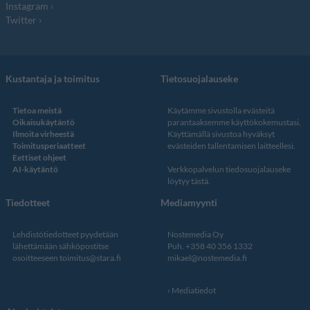
Instagram
Twitter
Kustantaja ja toimitus
Tietosuojalauseke
Tietoa meistä
Käytämme sivustolla evästeitä
Oikaisukäytäntö
parantaaksemme käyttökokemustasi.
Ilmoita virheestä
Käyttämällä sivustoa hyväksyt
Toimitusperiaatteet
evästeiden tallentamisen laitteellesi.
Eettiset ohjeet
AI-käytäntö
Verkkopalvelun
tiedosuojalauseke
löytyy tästä
.
Tiedotteet
Mediamyynti
Lehdistötiedotteet pyydetään
Nostemedia Oy
lähettämään sähköpostitse
Puh. +358 40 356 1332
osoitteeseen
toimitus@stara.fi
mikael@nostemedia.fi
Mediatiedot