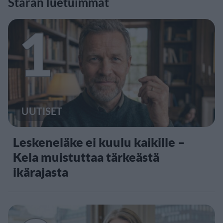
Staran luetuimmat
1
UUTISET
Leskeneläke ei kuulu kaikille –
Kela muistuttaa tärkeästä
ikärajasta