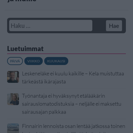
Luetuimmat
PÄIVÄ
VIIKKO
KUUKAUSI
Leskeneläke ei kuulu kaikille – Kela muistuttaa
tärkeästä ikärajasta
Työnantaja ei hyväksynyt etälääkärin
sairauslomatodistuksia – neljälle ei maksettu
sairausajan palkkaa
Finnairin lennoista osan lentää jatkossa toinen