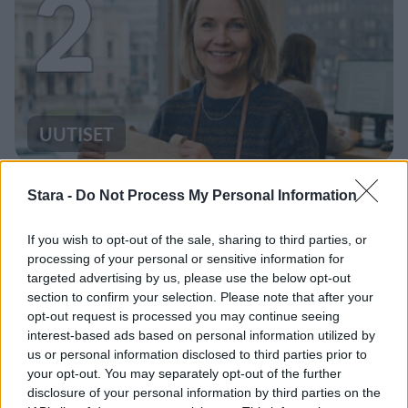
2
UUTISET
Työnantaja ei hyväksynyt
Stara -
Do Not Process My Personal Information
etälääkärin
sairauslomatodistuksia – neljälle
If you wish to opt-out of the sale, sharing to third parties, or
processing of your personal or sensitive information for
ei maksettu sairausajan palkkaa
targeted advertising by us, please use the below opt-out
section to confirm your selection. Please note that after your
opt-out request is processed you may continue seeing
interest-based ads based on personal information utilized by
3
us or personal information disclosed to third parties prior to
your opt-out. You may separately opt-out of the further
disclosure of your personal information by third parties on the