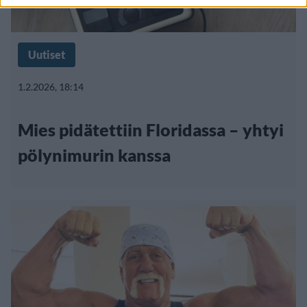
Uutiset
1.2.2026, 18:14
Mies pidätettiin Floridassa – yhtyi
pölynimurin kanssa