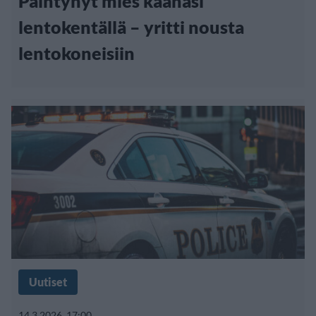
Päihtynyt mies kaahasi
lentokentällä – yritti nousta
lentokoneisiin
Uutiset
14.3.2026, 17:00