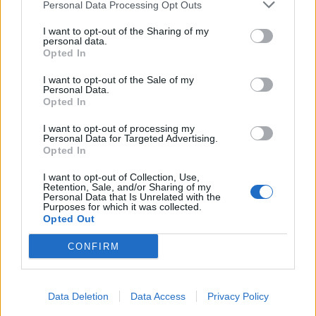
Personal Data Processing Opt Outs
Viihdeuutiset
I want to opt-out of the Sharing of my
personal data.
7.2.2026, 19:55
Opted In
I want to opt-out of the Sale of my
Peura eksyi perheen kotiin –
Personal Data.
Opted In
kamera ikuisti odottamattoman
I want to opt-out of processing my
tilanteen
Personal Data for Targeted Advertising.
Opted In
I want to opt-out of Collection, Use,
Retention, Sale, and/or Sharing of my
Personal Data that Is Unrelated with the
Purposes for which it was collected.
Opted Out
CONFIRM
Data Deletion
Data Access
Privacy Policy