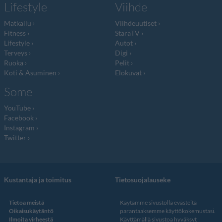
Lifestyle
Viihde
Matkailu
Viihdeuutiset
Fitness
StaraTV
Lifestyle
Autot
Terveys
Digi
Ruoka
Pelit
Koti & Asuminen
Elokuvat
Some
YouTube
Facebook
Instagram
Twitter
Kustantaja ja toimitus
Tietosuojalauseke
Tietoa meistä
Käytämme sivustolla evästeitä
Oikaisukäytäntö
parantaaksemme käyttökokemustasi.
Ilmoita virheestä
Käyttämällä sivustoa hyväksyt