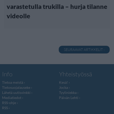
varastetulla trukilla – hurja tilanne
videolle
SEURAAVAT ARTIKKELIT ›
Info
Yhteistyössä
Tietoa meistä
Kesä!
Tietosuojalauseke
Jocka
Lähetä uutisvinkki
Tyyliniekka
Mediatiedot
Päivän Lehti
RSS-ohje
RSS