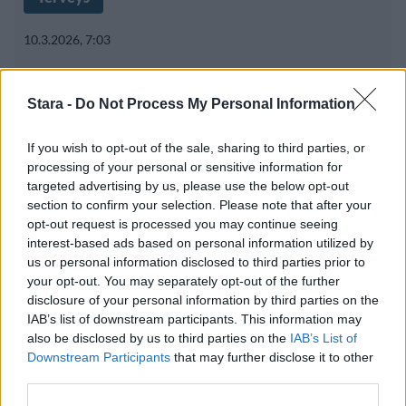
10.3.2026, 7:03
Valehoitaja pidätettiin – epäillään
Stara -
Do Not Process My Personal Information
hoitaneen yli 4 400 potilasta
If you wish to opt-out of the sale, sharing to third parties, or
processing of your personal or sensitive information for
targeted advertising by us, please use the below opt-out
section to confirm your selection. Please note that after your
opt-out request is processed you may continue seeing
interest-based ads based on personal information utilized by
us or personal information disclosed to third parties prior to
your opt-out. You may separately opt-out of the further
disclosure of your personal information by third parties on the
IAB’s list of downstream participants. This information may
also be disclosed by us to third parties on the
IAB’s List of
Downstream Participants
that may further disclose it to other
third parties.