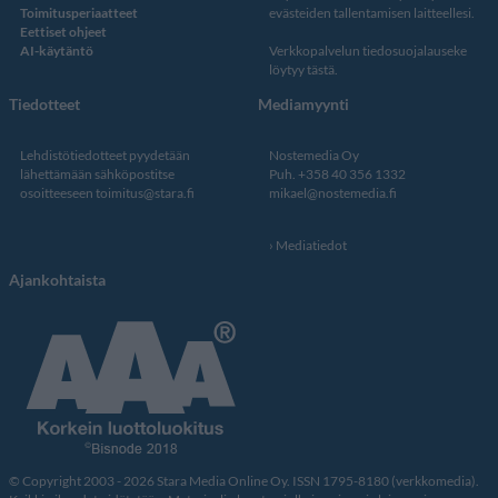
Toimitusperiaatteet
evästeiden tallentamisen laitteellesi.
Eettiset ohjeet
AI-käytäntö
Verkkopalvelun
tiedosuojalauseke
löytyy tästä
.
Tiedotteet
Mediamyynti
Lehdistötiedotteet pyydetään
Nostemedia Oy
lähettämään sähköpostitse
Puh. +358 40 356 1332
osoitteeseen
toimitus@stara.fi
mikael@nostemedia.fi
Mediatiedot
Ajankohtaista
© Copyright 2003 - 2026 Stara Media Online Oy. ISSN 1795-8180 (verkkomedia).