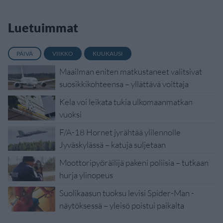
Luetuimmat
PÄIVÄ
VIIKKO
KUUKAUSI
Maailman eniten matkustaneet valitsivat
suosikkikohteensa – yllättävä voittaja
Kela voi leikata tukia ulkomaanmatkan
vuoksi
F/A-18 Hornet jyrähtää ylilennolle
Jyväskylässä – katuja suljetaan
Moottoripyöräilijä pakeni poliisia – tutkaan
hurja ylinopeus
Suolikaasun tuoksu levisi Spider-Man -
näytöksessä – yleisö poistui paikalta