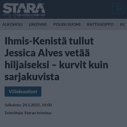
Men
ALKOHOLI
LIIKENNE
POLIISI SUOMI
RATTIJUOPPO
KO
Ihmis-Kenistä tullut
Jessica Alves vetää
hiljaiseksi – kurvit kuin
sarjakuvista
Viihdeuutiset
Julkaistu: 24.5.2025, 14:00
Toimittaja:
Staran toimitus