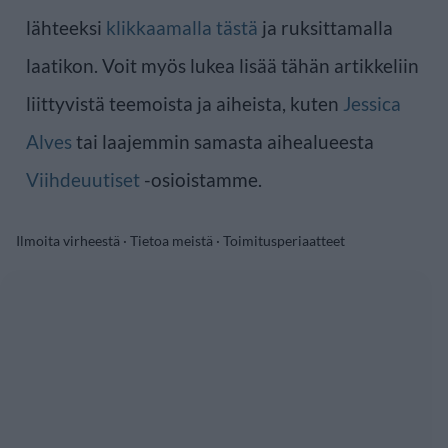
lähteeksi
klikkaamalla tästä
ja ruksittamalla
laatikon. Voit myös lukea lisää tähän artikkeliin
liittyvistä teemoista ja aiheista, kuten
Jessica
Alves
tai laajemmin samasta aihealueesta
Viihdeuutiset
-osioistamme.
Ilmoita virheestä
·
Tietoa meistä
·
Toimitusperiaatteet