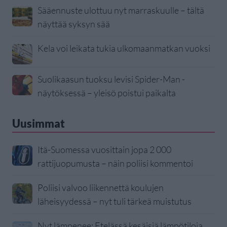
Sääennuste ulottuu nyt marraskuulle – tältä
näyttää syksyn sää
Kela voi leikata tukia ulkomaanmatkan vuoksi
Suolikaasun tuoksu levisi Spider-Man -
näytöksessä – yleisö poistui paikalta
Uusimmat
Itä-Suomessa vuosittain jopa 2 000
rattijuopumusta – näin poliisi kommentoi
Poliisi valvoo liikennettä koulujen
läheisyydessä – nyt tuli tärkeä muistutus
Nyt lämpenee: Etelässä kesäisiä lämpötiloja