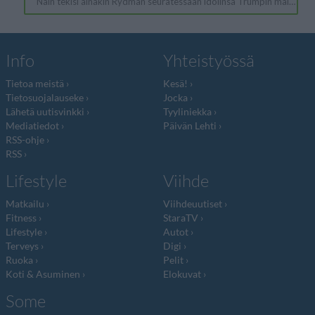
Info
Yhteistyössä
Tietoa meistä
Kesä!
Tietosuojalauseke
Jocka
Lähetä uutisvinkki
Tyyliniekka
Mediatiedot
Päivän Lehti
RSS-ohje
RSS
Lifestyle
Viihde
Matkailu
Viihdeuutiset
Fitness
StaraTV
Lifestyle
Autot
Terveys
Digi
Ruoka
Pelit
Koti & Asuminen
Elokuvat
Some