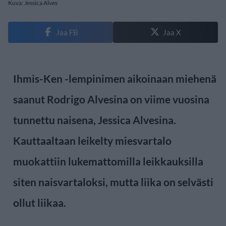
Kuva: Jessica Alves
Jaa FB
Jaa X
Ihmis-Ken -lempinimen aikoinaan miehenä
saanut Rodrigo Alvesina on viime vuosina
tunnettu naisena, Jessica Alvesina.
Kauttaaltaan leikelty miesvartalo
muokattiin lukemattomilla leikkauksilla
siten naisvartaloksi, mutta liika on selvästi
ollut liikaa.