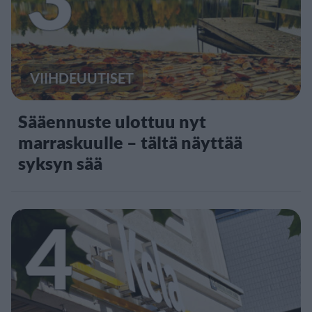
VIIHDEUUTISET
Sääennuste ulottuu nyt
marraskuulle – tältä näyttää
syksyn sää
4