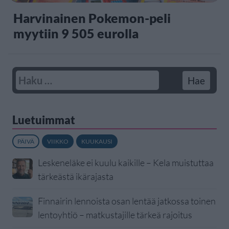
Harvinainen Pokemon-peli
myytiin 9 505 eurolla
Luetuimmat
PÄIVÄ
VIIKKO
KUUKAUSI
Leskeneläke ei kuulu kaikille – Kela muistuttaa
tärkeästä ikärajasta
Finnairin lennoista osan lentää jatkossa toinen
lentoyhtiö – matkustajille tärkeä rajoitus