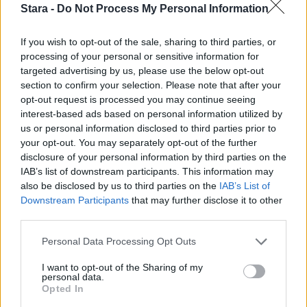
Stara -
Do Not Process My Personal Information
Staran luetuimmat
If you wish to opt-out of the sale, sharing to third parties, or
processing of your personal or sensitive information for
1
targeted advertising by us, please use the below opt-out
section to confirm your selection. Please note that after your
opt-out request is processed you may continue seeing
interest-based ads based on personal information utilized by
us or personal information disclosed to third parties prior to
your opt-out. You may separately opt-out of the further
disclosure of your personal information by third parties on the
IAB’s list of downstream participants. This information may
UUTISET
also be disclosed by us to third parties on the
IAB’s List of
Downstream Participants
that may further disclose it to other
third parties.
Leskeneläke ei kuulu kaikille –
Kela muistuttaa tärkeästä
Personal Data Processing Opt Outs
ikärajasta
I want to opt-out of the Sharing of my
personal data.
Opted In