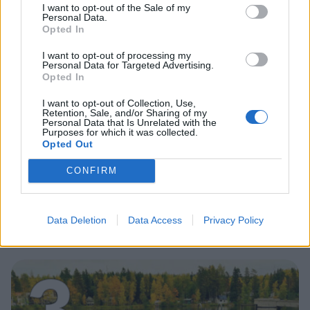
2
I want to opt-out of the Sale of my
Personal Data.
Opted In
I want to opt-out of processing my
Personal Data for Targeted Advertising.
Opted In
I want to opt-out of Collection, Use,
Retention, Sale, and/or Sharing of my
Personal Data that Is Unrelated with the
MATKAILU
Purposes for which it was collected.
Opted Out
Finnairin lennoista osan lentää
CONFIRM
jatkossa toinen lentoyhtiö –
matkustajille tärkeä rajoitus
Data Deletion
Data Access
Privacy Policy
3