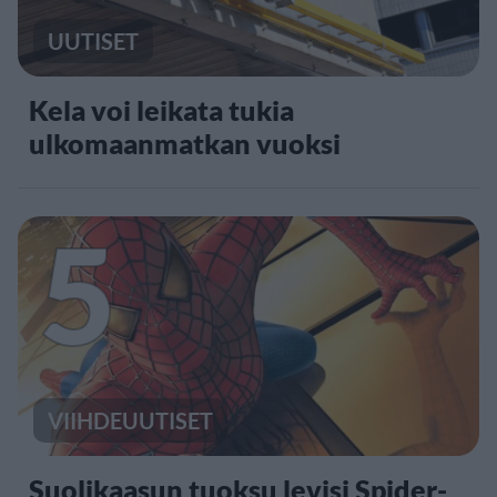
UUTISET
Kela voi leikata tukia
ulkomaanmatkan vuoksi
5
VIIHDEUUTISET
Suolikaasun tuoksu levisi Spider-