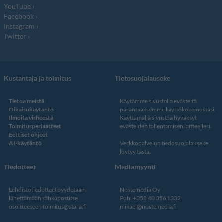
YouTube
Facebook
Instagram
Twitter
Kustantaja ja toimitus
Tietosuojalauseke
Tietoa meistä
Käytämme sivustolla evästeitä
Oikaisukäytäntö
parantaaksemme käyttökokemustasi.
Ilmoita virheestä
Käyttämällä sivustoa hyväksyt
Toimitusperiaatteet
evästeiden tallentamisen laitteellesi.
Eettiset ohjeet
AI-käytäntö
Verkkopalvelun
tiedosuojalauseke
löytyy tästä
.
Tiedotteet
Mediamyynti
Lehdistötiedotteet pyydetään
Nostemedia Oy
lähettämään sähköpostitse
Puh. +358 40 356 1332
osoitteeseen
toimitus@stara.fi
mikael@nostemedia.fi